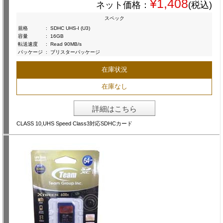
¥1,408
ネット価格：
(税込)
スペック
規格
:
SDHC UHS-I (U3)
容量
:
16GB
転送速度
:
Read 90MB/s
パッケージ
:
ブリスターパッケージ
在庫状況
在庫なし
詳細はこちら
CLASS 10,UHS Speed Class3対応SDHCカード