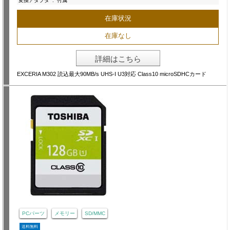
変換アダプタ
:
付属
在庫状況
在庫なし
詳細はこちら
EXCERIA M302 読込最大90MB/s UHS-I U3対応 Class10 microSDHCカード
PCパーツ
メモリー
SD/MMC
送料無料