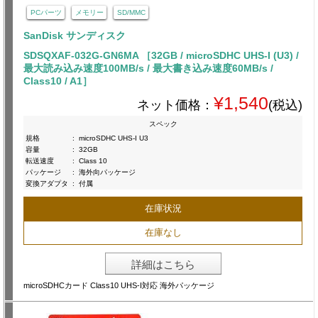
PCパーツ
メモリー
SD/MMC
SanDisk サンディスク
SDSQXAF-032G-GN6MA ［32GB / microSDHC UHS-I (U3) /
最大読み込み速度100MB/s / 最大書き込み速度60MB/s /
Class10 / A1］
¥1,540
ネット価格：
(税込)
スペック
規格
:
microSDHC UHS-I U3
容量
:
32GB
転送速度
:
Class 10
パッケージ
:
海外向パッケージ
変換アダプタ
:
付属
在庫状況
在庫なし
詳細はこちら
microSDHCカード Class10 UHS-I対応 海外パッケージ