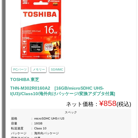
PCパーツ
メモリー
SD/MMC
TOSHIBA 東芝
THN-M302R0160A2 [16GB/microSDHC UHS-
I(U3)/Class10/海外向けパッケージ/変換アダプタ付属]
¥858
ネット価格：
(税込)
スペック
規格
:
microSDHC UHS-I U3
容量
:
16GB
転送速度
:
Class 10
パッケージ
:
海外向パッケージ