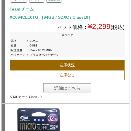
Team チーム
XC064CL10TG ［64GB / SDXC / Class10］
¥2,299
ネット価格：
(税込)
スペック
規格
:
SDXC
容量
:
64GB
転送速度
:
Class 10 20MB/s
パッケージ
:
ブリスターパッケージ
在庫状況
在庫なし
詳細はこちら
SDXCカード Class 10