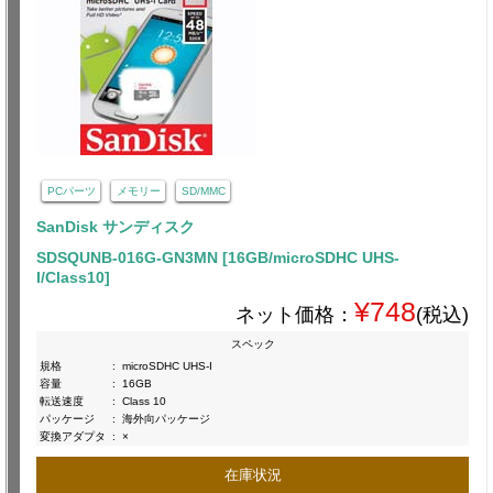
PCパーツ
メモリー
SD/MMC
SanDisk サンディスク
SDSQUNB-016G-GN3MN [16GB/microSDHC UHS-
I/Class10]
¥748
ネット価格：
(税込)
スペック
規格
:
microSDHC UHS-I
容量
:
16GB
転送速度
:
Class 10
パッケージ
:
海外向パッケージ
変換アダプタ
:
×
在庫状況