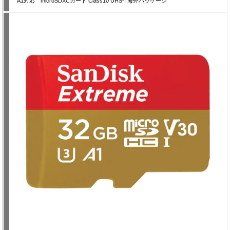
A1対応 microSDXCカード Class10 UHS-I 海外パッケージ