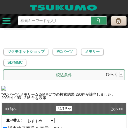
ツクモネットショップ
PCパーツ
メモリー
SD/MMC
ツクモネットショップ
PCパーツ
メモリー
SD/MMC
ひらく
+
絞込条件
“
PCパーツ,メモリー,SD/MMC
”での検索結果
290
件が該当しました。
290
件中
193 - 216
件を表示
<<
>>
前へ
次へ
並べ替え：