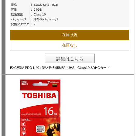
規格
:
SDXC UHS-I (U3)
容量
:
64GB
転送速度
:
Class 10
パッケージ
:
海外向パッケージ
変換アダプタ
:
×
在庫状況
在庫なし
詳細はこちら
EXCERIA PRO N401 読込最大95MB/s UHS-I Class10 SDHCカード