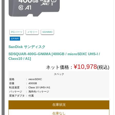
PCパーツ
メモリー
SD/MMC
送料無料
SanDisk サンディスク
SDSQUAR-400G-GN6MA [400GB / microSDXC UHS-I /
Class10 / A1]
¥10,978
ネット価格：
(税込)
スペック
規格
:
microSDXC
容量
:
400GB
転送速度
:
Class 10 UHS-I A1
パッケージ
:
海外向パッケージ
変換アダプタ
:
付属
在庫状況
在庫なし