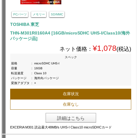
PCパーツ
メモリー
SD/MMC
TOSHIBA 東芝
THN-M301R0160A4 [16GB/microSDHC UHS-I/Class10/海外
パッケージ品]
¥1,078
ネット価格：
(税込)
スペック
規格
:
microSDHC UHS-I
容量
:
16GB
転送速度
:
Class 10
パッケージ
:
海外向パッケージ
変換アダプタ
:
×
在庫状況
在庫なし
詳細はこちら
EXCERIA M301 読込最大48MB/s UHS-I Class10 microSDHCカード