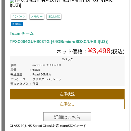
PCパーツ
メモリー
SD/MMC
送料無料
Team チーム
TFXC064GUHS03TG [64GB/microSDXC/UHS-I(U3)]
¥3,498
ネット価格：
(税込)
スペック
規格
:
microSDXC UHS-I U3
容量
:
64GB
転送速度
:
Read 90MB/s
パッケージ
:
ブリスターパッケージ
変換アダプタ
:
付属
在庫状況
在庫なし
詳細はこちら
CLASS 10,UHS Speed Class3対応 microSDXCカード