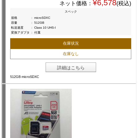
¥6,578
ネット価格：
(税込)
スペック
規格
:
microSDXC
容量
:
512GB
転送速度
:
Class 10 UHS-I
変換アダプタ
:
付属
在庫状況
在庫なし
詳細はこちら
512GB microSDXC