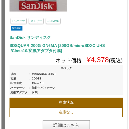
PCパーツ
メモリー
SD/MMC
送料無料
SanDisk サンディスク
SDSQUAR-200G-GN6MA [200GB/microSDXC UHS-
I/Class10/変換アダプタ付属]
¥4,378
ネット価格：
(税込)
スペック
規格
:
microSDXC UHS-I
容量
:
200GB
転送速度
:
Class 10
パッケージ
:
海外向パッケージ
変換アダプタ
:
付属
在庫状況
在庫なし
詳細はこちら