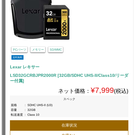
PCパーツ
メモリー
SD/MMC
送料無料
Lexar レキサー
LSD32GCRBJPR2000R [32GB/SDHC UHS-II/Class10/リーダ
ー付属]
¥7,999
ネット価格：
(税込)
スペック
規格
:
SDHC UHS-II (U3)
容量
:
32GB
転送速度
:
Class 10
在庫状況