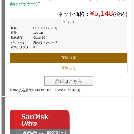
向けパッケージ]
¥5,148
ネット価格：
(税込)
スペック
規格
:
SDXC UHS-I (U1)
容量
:
128GB
転送速度
:
Class 10
パッケージ
:
海外向パッケージ
変換アダプタ
:
×
在庫状況
在庫なし
詳細はこちら
N302 読込最大100MB/s UHS-I Class10 SDXCカード