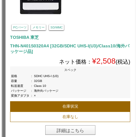
PCパーツ
メモリー
SD/MMC
TOSHIBA 東芝
THN-N401S0320A4 [32GB/SDHC UHS-I(U3)/Class10/海外パ
ッケージ品]
¥2,508
ネット価格：
(税込)
スペック
規格
:
SDHC UHS-I (U3)
容量
:
32GB
転送速度
:
Class 10
パッケージ
:
海外向パッケージ
変換アダプタ
:
×
在庫状況
在庫なし
詳細はこちら