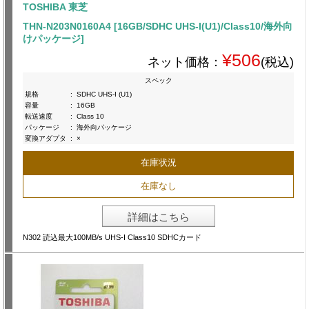
TOSHIBA 東芝
THN-N203N0160A4 [16GB/SDHC UHS-I(U1)/Class10/海外向
けパッケージ]
¥506
ネット価格：
(税込)
スペック
規格
:
SDHC UHS-I (U1)
容量
:
16GB
転送速度
:
Class 10
パッケージ
:
海外向パッケージ
変換アダプタ
:
×
在庫状況
在庫なし
詳細はこちら
N302 読込最大100MB/s UHS-I Class10 SDHCカード