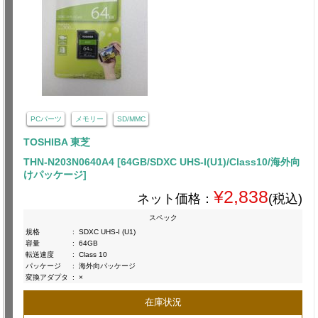
PCパーツ
メモリー
SD/MMC
TOSHIBA 東芝
THN-N203N0640A4 [64GB/SDXC UHS-I(U1)/Class10/海外向
けパッケージ]
¥2,838
ネット価格：
(税込)
スペック
規格
:
SDXC UHS-I (U1)
容量
:
64GB
転送速度
:
Class 10
パッケージ
:
海外向パッケージ
変換アダプタ
:
×
在庫状況