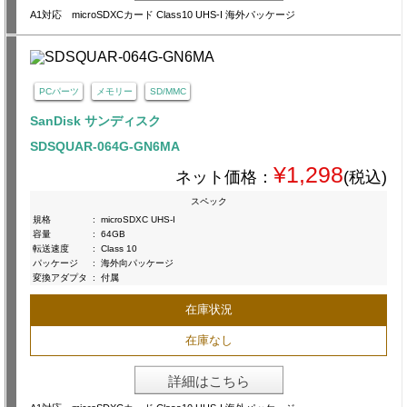
A1対応 microSDXCカード Class10 UHS-I 海外パッケージ
PCパーツ
メモリー
SD/MMC
SanDisk サンディスク
SDSQUAR-064G-GN6MA
¥1,298
ネット価格：
(税込)
スペック
規格
:
microSDXC UHS-I
容量
:
64GB
転送速度
:
Class 10
パッケージ
:
海外向パッケージ
変換アダプタ
:
付属
在庫状況
在庫なし
詳細はこちら