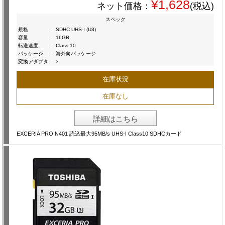
¥1,628
ネット価格：
(税込)
スペック
規格
:
SDHC UHS-I (U3)
容量
:
16GB
転送速度
:
Class 10
パッケージ
:
海外向パッケージ
変換アダプタ
:
×
在庫状況
在庫なし
詳細はこちら
EXCERIA PRO N401 読込最大95MB/s UHS-I Class10 SDHCカード