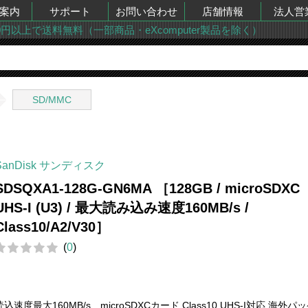
案内
サポート
お問い合わせ
店舗情報
法人営
00円以上で送料無料（一部商品・eXcomputer製品を除く）
SD/MMC
SanDisk サンディスク
SDSQXA1-128G-GN6MA ［128GB / microSDXC
UHS-I (U3) / 最大読み込み速度160MB/s /
Class10/A2/V30］
(
0
)
読込速度最大160MB/s microSDXCカード Class10 UHS-I対応 海外