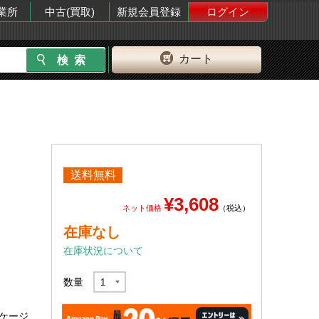
業所
中古(買取)
新規会員登録
ログイン
カート
送料無料
¥3,608
ネット価格
（税込）
在庫なし
在庫状況について
数量
パッケージ