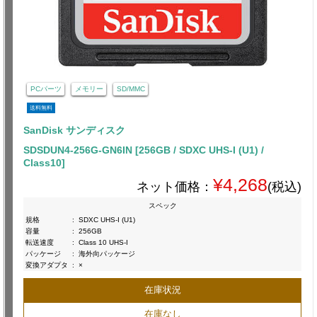
PCパーツ
メモリー
SD/MMC
送料無料
SanDisk サンディスク
SDSDUN4-256G-GN6IN [256GB / SDXC UHS-I (U1) /
Class10]
¥4,268
ネット価格：
(税込)
スペック
規格
:
SDXC UHS-I (U1)
容量
:
256GB
転送速度
:
Class 10 UHS-I
パッケージ
:
海外向パッケージ
変換アダプタ
:
×
在庫状況
在庫なし