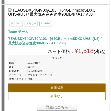
PCパーツ
メモリー
SD/MMC
Team チーム
TEAUSDX64GIV30A103 ［64GB / microSDXC UHS-I(U3) /
最大読み込み速度90MB/s / A1 / V30］
¥1,518
ネット価格：
(税込)
スペック
規格
:
microSDXC
容量
:
64GB
転送速度
:
Read 90MB/s
パッケージ
:
ブリスターパッケージ
変換アダプタ
:
付属
在庫状況
在庫なし
詳細はこちら