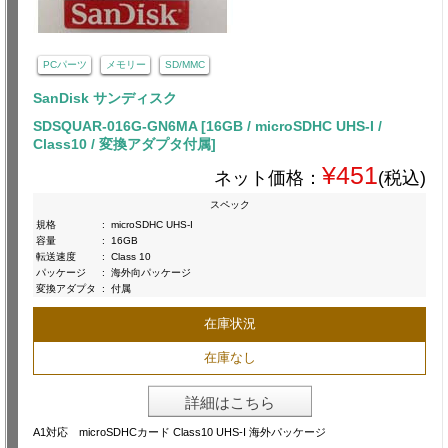
PCパーツ
メモリー
SD/MMC
SanDisk サンディスク
SDSQUAR-016G-GN6MA [16GB / microSDHC UHS-I /
Class10 / 変換アダプタ付属]
¥451
ネット価格：
(税込)
スペック
規格
:
microSDHC UHS-I
容量
:
16GB
転送速度
:
Class 10
パッケージ
:
海外向パッケージ
変換アダプタ
:
付属
在庫状況
在庫なし
詳細はこちら
A1対応 microSDHCカード Class10 UHS-I 海外パッケージ