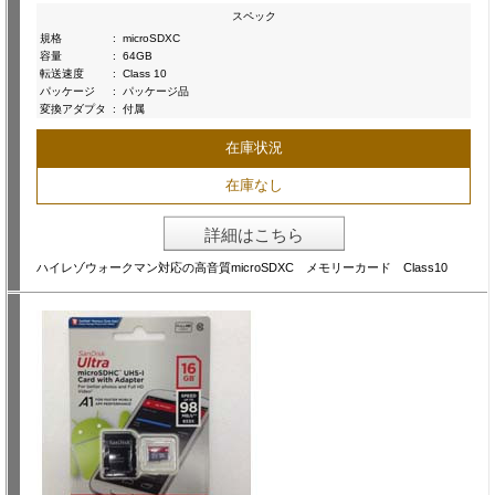
スペック
規格
:
microSDXC
容量
:
64GB
転送速度
:
Class 10
パッケージ
:
パッケージ品
変換アダプタ
:
付属
在庫状況
在庫なし
詳細はこちら
ハイレゾウォークマン対応の高音質microSDXC メモリーカード Class10