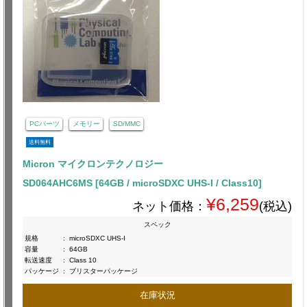
PCパーツ
メモリー
SD/MMC
送料無料
Micron マイクロンテクノロジー
SD064AHC6MS [64GB / microSDXC UHS-I / Class10]
¥6,259
ネット価格：
(税込)
スペック
規格
:
microSDXC UHS-I
容量
:
64GB
転送速度
:
Class 10
パッケージ
:
ブリスターパッケージ
在庫状況