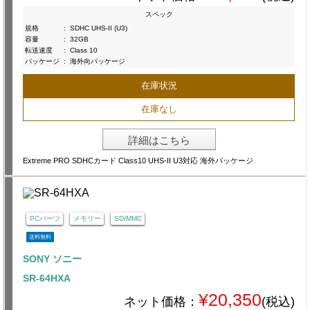
スペック
規格
:
SDHC UHS-II (U3)
容量
:
32GB
転送速度
:
Class 10
パッケージ
:
海外向パッケージ
在庫状況
在庫なし
詳細はこちら
Extreme PRO SDHCカード Class10 UHS-II U3対応 海外パッケージ
PCパーツ
メモリー
SD/MMC
送料無料
SONY ソニー
SR-64HXA
¥20,350
ネット価格：
(税込)