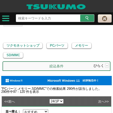
ツクモネットショップ
PCパーツ
メモリー
SD/MMC
ツクモネットショップ
PCパーツ
メモリー
SD/MMC
ひらく
+
絞込条件
“
PCパーツ,メモリー,SD/MMC
”での検索結果
290
件が該当しました。
290
件中
97 - 120
件を表示
<<
>>
前へ
次へ
並べ替え：