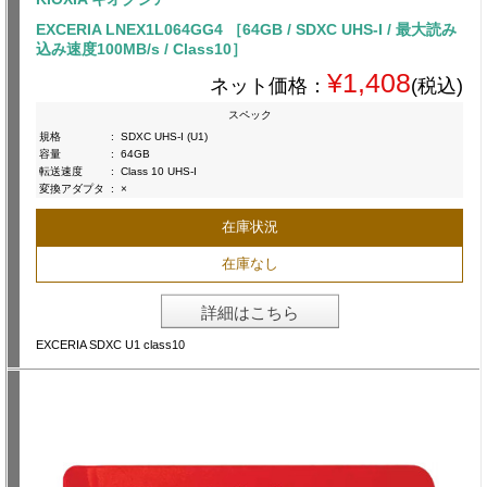
EXCERIA LNEX1L064GG4 ［64GB / SDXC UHS-I / 最大読み
込み速度100MB/s / Class10］
¥1,408
ネット価格：
(税込)
スペック
規格
:
SDXC UHS-I (U1)
容量
:
64GB
転送速度
:
Class 10 UHS-I
変換アダプタ
:
×
在庫状況
在庫なし
詳細はこちら
EXCERIA SDXC U1 class10