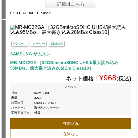
詳細はこちら
EXCERIA SDXC U1 class10
PCパーツ
メモリー
SD/MMC
SAMSUNG サムスン
MB-MC32GA ［32GB/microSDHC UHS-I/最大読み込み
95MB/s、最大書き込み20MB/s Class10］
¥968
ネット価格：
(税込)
スペック
規格
:
microSDHC
容量
:
32GB
転送速度
:
Class 10 UHS-I
パッケージ
:
海外向パッケージ
変換アダプタ
:
付属
在庫状況
在庫なし