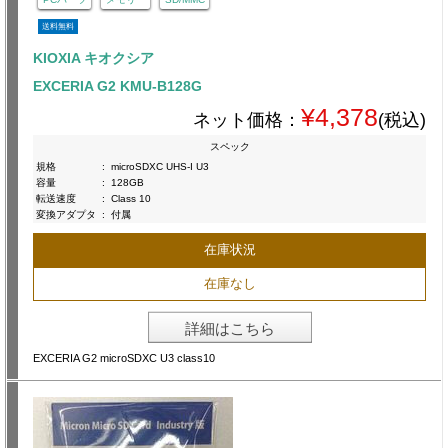
送料無料
KIOXIA キオクシア
EXCERIA G2 KMU-B128G
¥4,378
ネット価格：
(税込)
スペック
規格
:
microSDXC UHS-I U3
容量
:
128GB
転送速度
:
Class 10
変換アダプタ
:
付属
在庫状況
在庫なし
詳細はこちら
EXCERIA G2 microSDXC U3 class10