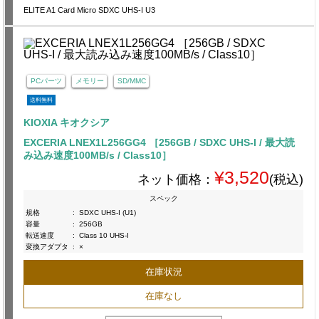
ELITE A1 Card Micro SDXC UHS-I U3
PCパーツ
メモリー
SD/MMC
送料無料
KIOXIA キオクシア
EXCERIA LNEX1L256GG4 ［256GB / SDXC UHS-I / 最大読
み込み速度100MB/s / Class10］
¥3,520
ネット価格：
(税込)
スペック
規格
:
SDXC UHS-I (U1)
容量
:
256GB
転送速度
:
Class 10 UHS-I
変換アダプタ
:
×
在庫状況
在庫なし