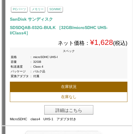
PCパーツ
メモリー
SD/MMC
SanDisk サンディスク
SDSDQAB-032G-BULK ［32GB/microSDHC UHS-
I/Class4］
¥1,628
ネット価格：
(税込)
スペック
規格
:
microSDHC UHS-I
容量
:
32GB
転送速度
:
Class 4
パッケージ
:
バルク品
変換アダプタ
:
付属
在庫状況
在庫なし
詳細はこちら
MicroSDHC class4 UHS-1 アダプタ付き