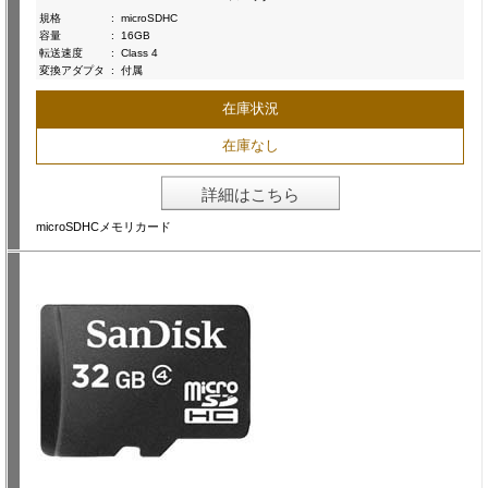
規格
:
microSDHC
容量
:
16GB
転送速度
:
Class 4
変換アダプタ
:
付属
在庫状況
在庫なし
詳細はこちら
microSDHCメモリカード