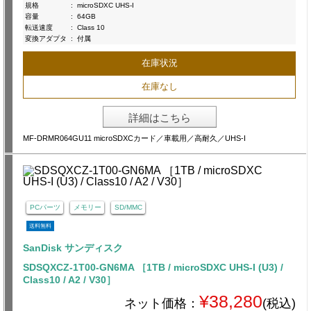
規格
:
microSDXC UHS-I
容量
:
64GB
転送速度
:
Class 10
変換アダプタ
:
付属
在庫状況
在庫なし
詳細はこちら
MF-DRMR064GU11 microSDXCカード／車載用／高耐久／UHS-I
PCパーツ
メモリー
SD/MMC
送料無料
SanDisk サンディスク
SDSQXCZ-1T00-GN6MA ［1TB / microSDXC UHS-I (U3) /
Class10 / A2 / V30］
¥38,280
ネット価格：
(税込)