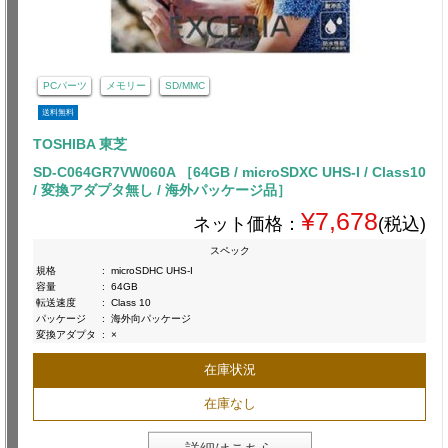
PCパーツ
メモリー
SD/MMC
送料無料
TOSHIBA 東芝
SD-C064GR7VW060A ［64GB / microSDXC UHS-I / Class10
/ 変換アダプタ無し / 海外パッケージ品］
¥7,678
ネット価格：
(税込)
スペック
規格
:
microSDHC UHS-I
容量
:
64GB
転送速度
:
Class 10
パッケージ
:
海外向パッケージ
変換アダプタ
:
×
在庫状況
在庫なし