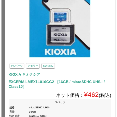
PCパーツ
メモリー
SD/MMC
KIOXIA キオクシア
EXCERIA LMEX1L016GG2 ［16GB / microSDHC UHS-I /
Class10］
¥462
ネット価格：
(税込)
スペック
規格
:
microSDHC UHS-I
容量
:
16GB
転送速度
:
Class 10 UHS-I