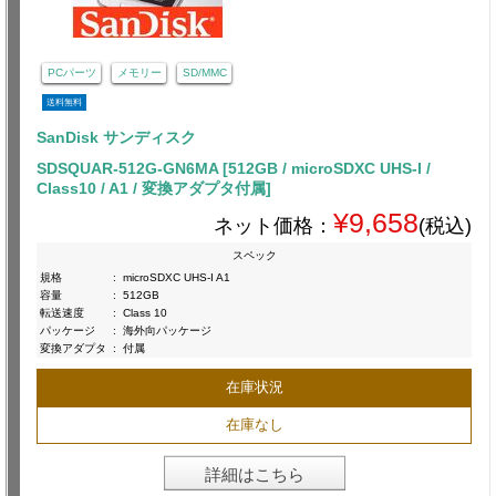
PCパーツ
メモリー
SD/MMC
送料無料
SanDisk サンディスク
SDSQUAR-512G-GN6MA [512GB / microSDXC UHS-I /
Class10 / A1 / 変換アダプタ付属]
¥9,658
ネット価格：
(税込)
スペック
規格
:
microSDXC UHS-I A1
容量
:
512GB
転送速度
:
Class 10
パッケージ
:
海外向パッケージ
変換アダプタ
:
付属
在庫状況
在庫なし
詳細はこちら