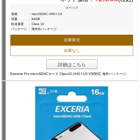
スペック
規格
:
microSDXC UHS-I U3
容量
:
64GB
転送速度
:
Class 10
パッケージ
:
海外向パッケージ
在庫状況
在庫なし
詳細はこちら
Extreme Pro microSDXCカード Class10 UHS-I U3 V30対応 海外パッケージ