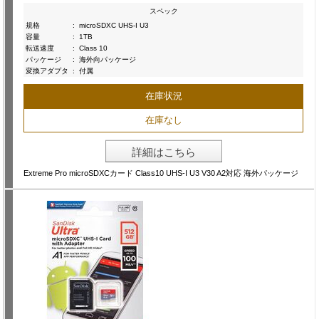
スペック
規格
:
microSDXC UHS-I U3
容量
:
1TB
転送速度
:
Class 10
パッケージ
:
海外向パッケージ
変換アダプタ
:
付属
在庫状況
在庫なし
詳細はこちら
Extreme Pro microSDXCカード Class10 UHS-I U3 V30 A2対応 海外パッケージ