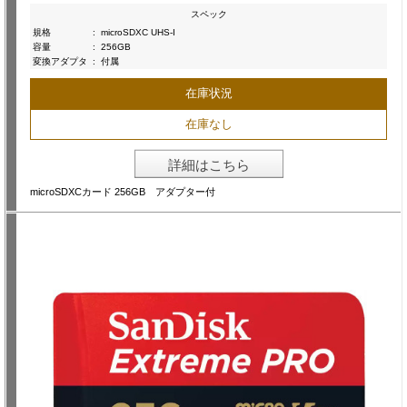
スペック
規格
:
microSDXC UHS-I
容量
:
256GB
変換アダプタ
:
付属
在庫状況
在庫なし
詳細はこちら
microSDXCカード 256GB アダプター付