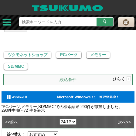
ツクモネットショップ
PCパーツ
メモリー
SD/MMC
ツクモネットショップ
PCパーツ
メモリー
SD/MMC
ひらく
+
絞込条件
“
PCパーツ,メモリー,SD/MMC
”での検索結果
290
件が該当しました。
290
件中
49 - 72
件を表示
<<
>>
前へ
次へ
並べ替え：