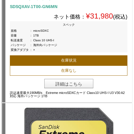
SDSQXAV-1T00-GN6MN
¥31,980
ネット価格：
(税込)
スペック
規格
:
microSDXC
容量
:
1TB
転送速度
:
Class 10 UHS-I
パッケージ
:
海外向パッケージ
変換アダプタ
:
×
在庫状況
在庫なし
詳細はこちら
読込速度最大190MB/s Extreme microSDXCカード Class10 UHS-I U3 V30 A2
対応 海外パッケージ 1TB