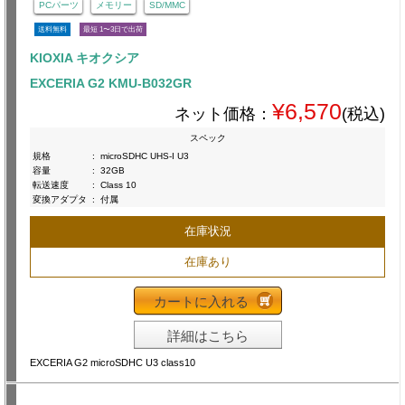
PCパーツ
メモリー
SD/MMC
送料無料
最短 1〜3日で出荷
KIOXIA キオクシア
EXCERIA G2 KMU-B032GR
¥6,570
ネット価格：
(税込)
スペック
規格
:
microSDHC UHS-I U3
容量
:
32GB
転送速度
:
Class 10
変換アダプタ
:
付属
在庫状況
在庫あり
カートに入れる
詳細はこちら
EXCERIA G2 microSDHC U3 class10