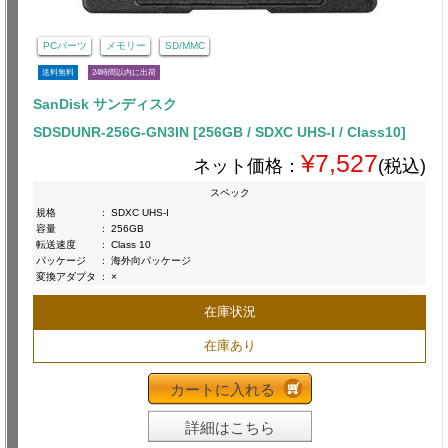
PCパーツ
メモリー
SD/MMC
送料無料
24時間以内に出荷
SanDisk サンディスク
SDSDUNR-256G-GN3IN [256GB / SDXC UHS-I / Class10]
¥7,527
ネット価格：
(税込)
スペック
規格
:
SDXC UHS-I
容量
:
256GB
転送速度
:
Class 10
パッケージ
:
海外向パッケージ
変換アダプタ
:
×
在庫状況
在庫あり
カートに入れる
詳細はこちら