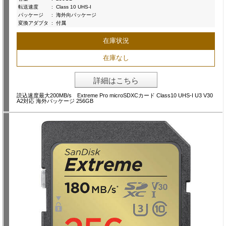
転送速度
:
Class 10 UHS-I
パッケージ
:
海外向パッケージ
変換アダプタ
:
付属
在庫状況
在庫なし
詳細はこちら
読込速度最大200MB/s Extreme Pro microSDXCカード Class10 UHS-I U3 V30
A2対応 海外パッケージ 256GB