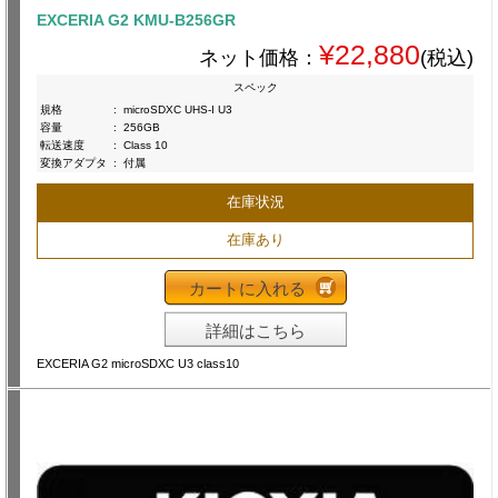
EXCERIA G2 KMU-B256GR
¥22,880
ネット価格：
(税込)
スペック
規格
:
microSDXC UHS-I U3
容量
:
256GB
転送速度
:
Class 10
変換アダプタ
:
付属
在庫状況
在庫あり
カートに入れる
詳細はこちら
EXCERIA G2 microSDXC U3 class10