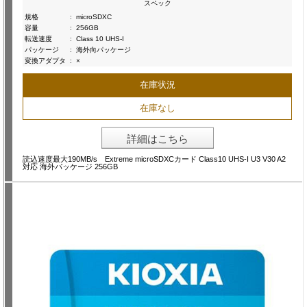
スペック
規格
:
microSDXC
容量
:
256GB
転送速度
:
Class 10 UHS-I
パッケージ
:
海外向パッケージ
変換アダプタ
:
×
在庫状況
在庫なし
詳細はこちら
読込速度最大190MB/s Extreme microSDXCカード Class10 UHS-I U3 V30 A2
対応 海外パッケージ 256GB