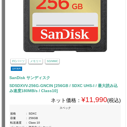
PCパーツ
メモリー
SD/MMC
送料無料
SanDisk サンディスク
SDSDXVV-256G-GNCIN [256GB / SDXC UHS-I / 最大読み込
み速度180MB/s / Class10]
¥11,990
ネット価格：
(税込)
スペック
規格
:
SDXC
容量
:
256GB
転送速度
:
Class 10