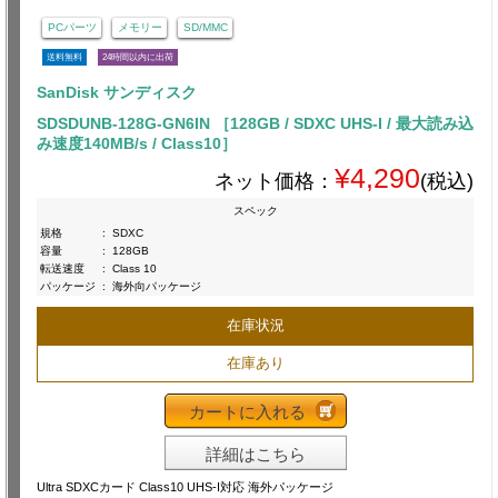
PCパーツ
メモリー
SD/MMC
送料無料
24時間以内に出荷
SanDisk サンディスク
SDSDUNB-128G-GN6IN ［128GB / SDXC UHS-I / 最大読み込
み速度140MB/s / Class10］
¥4,290
ネット価格：
(税込)
スペック
規格
:
SDXC
容量
:
128GB
転送速度
:
Class 10
パッケージ
:
海外向パッケージ
在庫状況
在庫あり
カートに入れる
詳細はこちら
Ultra SDXCカード Class10 UHS-I対応 海外パッケージ