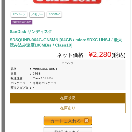
PCパーツ
メモリー
SD/MMC
24時間以内に出荷
SanDisk サンディスク
SDSQUNR-064G-GN3MN [64GB / microSDXC UHS-I / 最大
読み込み速度100MB/s / Class10]
¥2,280
ネット価格：
(税込)
スペック
規格
:
microSDXC UHS-I
容量
:
64GB
転送速度
:
Class 10 UHS-I
パッケージ
:
海外向パッケージ
変換アダプタ
:
×
在庫状況
在庫あり
カートに入れる