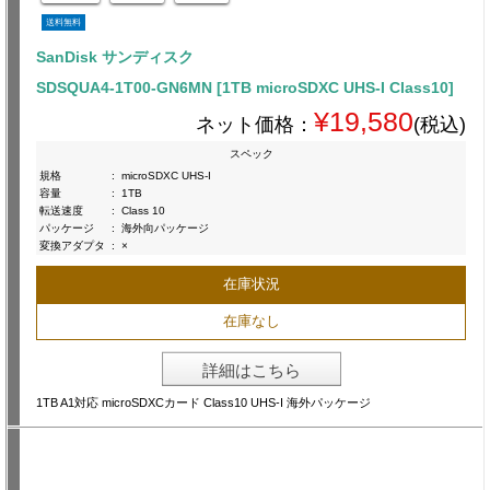
送料無料
SanDisk サンディスク
SDSQUA4-1T00-GN6MN [1TB microSDXC UHS-I Class10]
¥19,580
ネット価格：
(税込)
スペック
規格
:
microSDXC UHS-I
容量
:
1TB
転送速度
:
Class 10
パッケージ
:
海外向パッケージ
変換アダプタ
:
×
在庫状況
在庫なし
詳細はこちら
1TB A1対応 microSDXCカード Class10 UHS-I 海外パッケージ