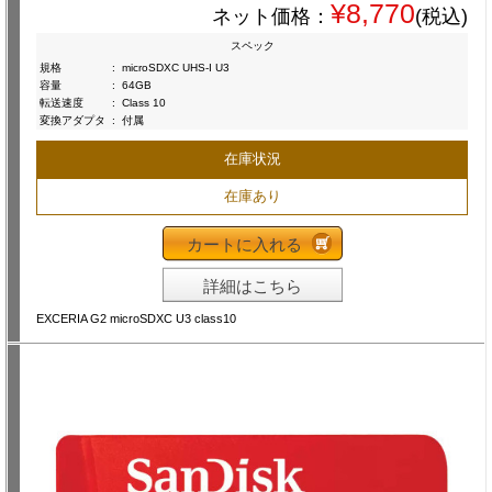
¥8,770
ネット価格：
(税込)
スペック
規格
:
microSDXC UHS-I U3
容量
:
64GB
転送速度
:
Class 10
変換アダプタ
:
付属
在庫状況
在庫あり
カートに入れる
詳細はこちら
EXCERIA G2 microSDXC U3 class10