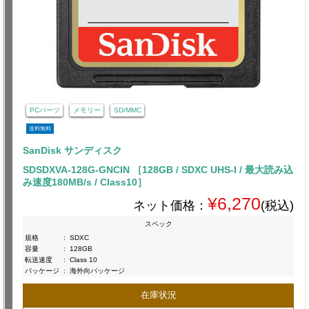
PCパーツ
メモリー
SD/MMC
送料無料
SanDisk サンディスク
SDSDXVA-128G-GNCIN ［128GB / SDXC UHS-I / 最大読み込
み速度180MB/s / Class10］
¥6,270
ネット価格：
(税込)
スペック
規格
:
SDXC
容量
:
128GB
転送速度
:
Class 10
パッケージ
:
海外向パッケージ
在庫状況