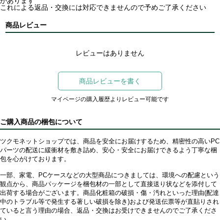
があります
これによる返品・交換には対応できませんので予めご了承ください
商品レビュー
レビューはありません
商品レビューを書く
マイページの購入履歴よりレビュー可能です
ご購入商品の梱包について
ツクモネットショップでは、商品を安全にお届けするため、精密性の高いPC
パーツの配送に緩衝材を敷き詰め、安心・安全にお届けできるよう丁寧な梱
包を心がけております。
一部、家電、PCケースなどの大型商品につきましては、環境への配慮という
観点から、商品パッケージを梱包材の一部として直接送り状などを添付して
出荷する場合がございます。商品化粧箱の破損・傷・汚れといった理由(配達
中のトラブル等で発生する著しい破損を除き)および発送伝票等が直貼りされ
ていると言う理由の場合、返品・交換はお受けできませんのでご了承くださ
い。