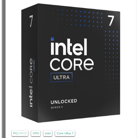
PCパーツ
CPU
intel
Core Ultra 7