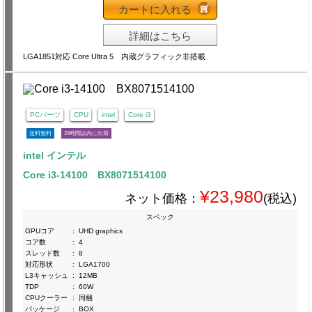
カートに入れる
詳細はこちら
LGA1851対応 Core Ultra 5 内蔵グラフィック非搭載
PCパーツ
CPU
intel
Core i3
送料無料
24時間以内に出荷
intel インテル
Core i3-14100 BX8071514100
¥23,980
ネット価格：
(税込)
スペック
GPUコア
:
UHD graphics
コア数
:
4
スレッド数
:
8
対応形状
:
LGA1700
L3キャッシュ
:
12MB
TDP
:
60W
CPUクーラー
:
同梱
パッケージ
:
BOX