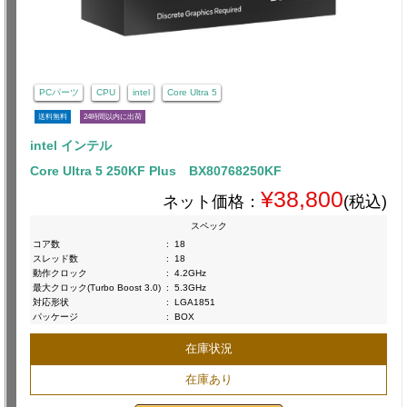
PCパーツ
CPU
intel
Core Ultra 5
送料無料
24時間以内に出荷
intel インテル
Core Ultra 5 250KF Plus BX80768250KF
¥38,800
ネット価格：
(税込)
スペック
コア数
:
18
スレッド数
:
18
動作クロック
:
4.2GHz
最大クロック(Turbo Boost 3.0)
:
5.3GHz
対応形状
:
LGA1851
パッケージ
:
BOX
在庫状況
在庫あり