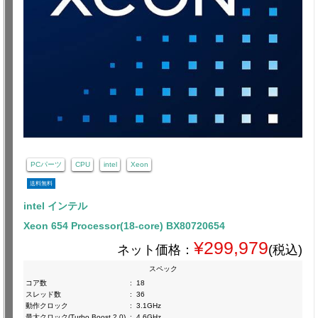
PCパーツ
CPU
intel
Xeon
送料無料
intel インテル
Xeon 654 Processor(18-core) BX80720654
¥299,979
ネット価格：
(税込)
スペック
コア数
:
18
スレッド数
:
36
動作クロック
:
3.1GHz
最大クロック(Turbo Boost 2.0)
:
4.6GHz