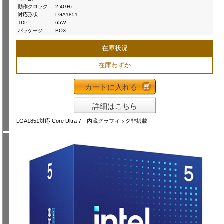
動作クロック
:
2.4GHz
対応形状
:
LGA1851
TDP
:
65W
パッケージ
:
BOX
在庫状況
在庫わずか
カートに入れる
詳細はこちら
LGA1851対応 Core Ultra 7 内蔵グラフィック非搭載