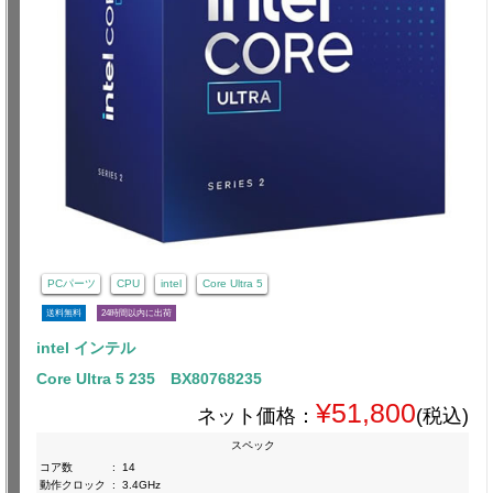
PCパーツ
CPU
intel
Core Ultra 5
送料無料
24時間以内に出荷
intel インテル
Core Ultra 5 235 BX80768235
¥51,800
ネット価格：
(税込)
スペック
コア数
:
14
動作クロック
:
3.4GHz