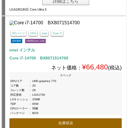
詳細はこちら
LGA1851対応 Core Ultra 5
PCパーツ
CPU
intel
Core i7
送料無料
24時間以内に出荷
intel インテル
Core i7-14700 BX8071514700
¥66,480
ネット価格：
(税込)
スペック
GPUコア
:
UHD graphics 770
コア数
:
20
スレッド数
:
28
対応形状
:
LGA1700
L3キャッシュ
:
33MB
TDP
:
65W
CPUクーラー
:
同梱
パッケージ
:
BOX
在庫状況