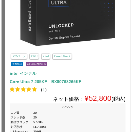
PCパーツ
CPU
intel
Core Ultra 7
送料無料
24時間以内に出荷
intel インテル
Core Ultra 7 265KF BX80768265KF
(
1
)
¥52,800
ネット価格：
(税込)
スペック
コア数
:
20
スレッド数
:
20
動作クロック
:
5.5GHz
対応形状
:
LGA1851
L3キャッシュ
:
30MB