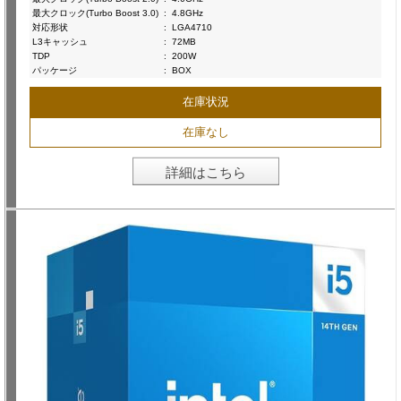
最大クロック(Turbo Boost 3.0)
:
4.8GHz
対応形状
:
LGA4710
L3キャッシュ
:
72MB
TDP
:
200W
パッケージ
:
BOX
在庫状況
在庫なし
詳細はこちら