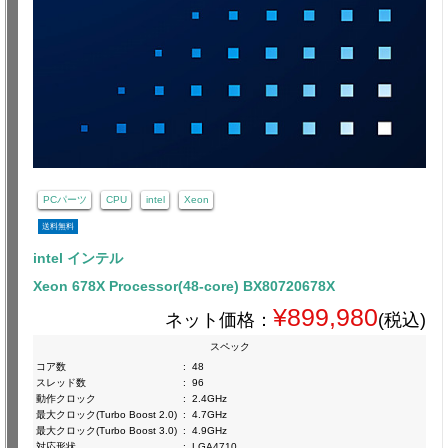
PCパーツ
CPU
intel
Xeon
送料無料
intel インテル
Xeon 678X Processor(48-core) BX80720678X
¥899,980
ネット価格：
(税込)
スペック
コア数
:
48
スレッド数
:
96
動作クロック
:
2.4GHz
最大クロック(Turbo Boost 2.0)
:
4.7GHz
最大クロック(Turbo Boost 3.0)
:
4.9GHz
対応形状
:
LGA4710