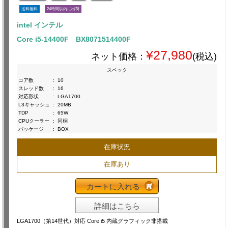
送料無料
24時間以内に出荷
intel インテル
Core i5-14400F BX8071514400F
¥27,980
ネット価格：
(税込)
スペック
コア数
:
10
スレッド数
:
16
対応形状
:
LGA1700
L3キャッシュ
:
20MB
TDP
:
65W
CPUクーラー
:
同梱
パッケージ
:
BOX
在庫状況
在庫あり
カートに入れる
詳細はこちら
LGA1700（第14世代）対応 Core i5 内蔵グラフィック非搭載