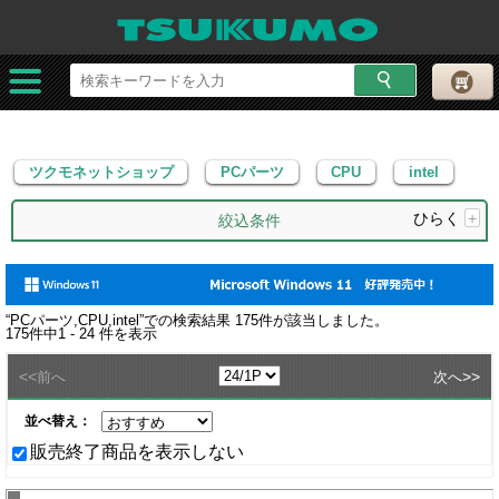
ツクモネットショップ
PCパーツ
CPU
intel
ツクモネットショップ
PCパーツ
CPU
intel
ひらく
+
絞込条件
“
PCパーツ,CPU,intel
”での検索結果
175
件が該当しました。
175
件中
1 - 24
件を表示
<<
>>
前へ
次へ
並べ替え：
販売終了商品を表示しない