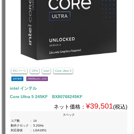
PCパーツ
CPU
intel
Core Ultra 5
送料無料
24時間以内に出荷
intel インテル
Core Ultra 5 245KF BX80768245KF
¥39,501
ネット価格：
(税込)
スペック
コア数
:
14
動作クロック
:
5.2GHz
対応形状
:
LGA1851