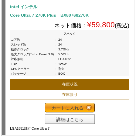
intel インテル
Core Ultra 7 270K Plus BX80768270K
¥59,800
ネット価格：
(税込)
スペック
コア数
:
24
スレッド数
:
24
動作クロック
:
3.7GHz
最大クロック(Turbo Boost 3.0)
:
5.5GHz
対応形状
:
LGA1851
TDP
:
125W
CPUクーラー
:
別売
パッケージ
:
BOX
在庫状況
在庫限り
カートに入れる
詳細はこちら
LGA1851対応 Core Ultra 7