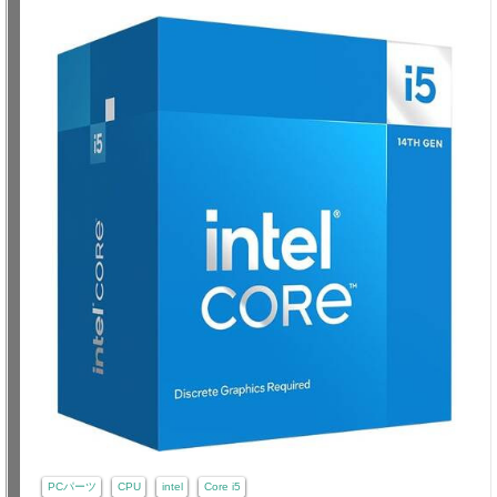
PCパーツ
CPU
intel
Core i5