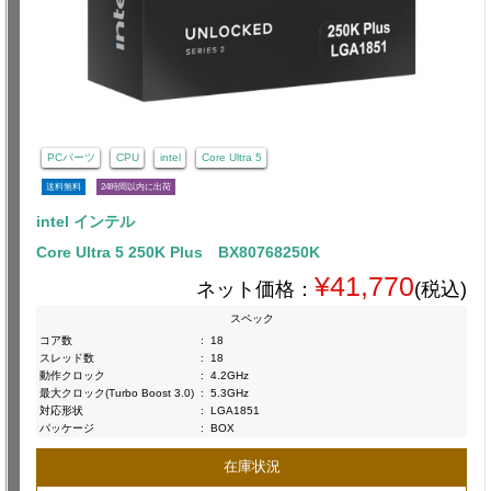
PCパーツ
CPU
intel
Core Ultra 5
送料無料
24時間以内に出荷
intel インテル
Core Ultra 5 250K Plus BX80768250K
¥41,770
ネット価格：
(税込)
スペック
コア数
:
18
スレッド数
:
18
動作クロック
:
4.2GHz
最大クロック(Turbo Boost 3.0)
:
5.3GHz
対応形状
:
LGA1851
パッケージ
:
BOX
在庫状況