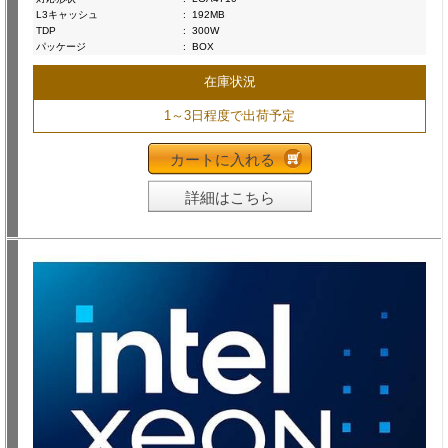
L3キャッシュ
:
192MB
TDP
:
300W
パッケージ
:
BOX
在庫状況
1～3日程度で出荷予定
カートに入れる
詳細はこちら