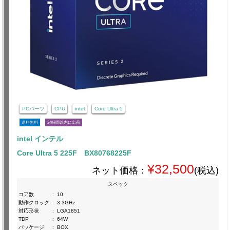
PCパーツ
CPU
intel
Core Ultra 5
送料無料
24時間以内に出荷
intel インテル
Core Ultra 5 225F BX80768225F
¥32,500
ネット価格：
(税込)
スペック
コア数
:
10
動作クロック
:
3.3GHz
対応形状
:
LGA1851
TDP
:
64W
パッケージ
:
BOX