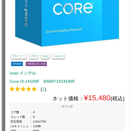
PCパーツ
CPU
intel
Core i3
送料無料
24時間以内に出荷
intel インテル
Core i3-14100F BX8071514100F
(
1
)
¥15,480
ネット価格：
(税込)
スペック
コア数
:
4
スレッド数
:
8
対応形状
:
LGA1700
L3キャッシュ
:
12MB
TDP
:
58W