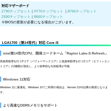
対応マザーボード
Z790チップセット
｜
H770チップセット
｜
B760チップセット
Z690チップセット
｜
B660チップセット
※BIOSの更新が必要になる場合がございます。
LGA1700（第14世代）対応 Core i5
intel第14世代CPU、開発コードネーム「Raptor Lake-S Refresh」
高負荷処理を行うPコア（パフォーマンスコア）と低負荷処理を行うEコア（エフィシエン
トコア）の2種類が混在し、より効率的な分担処理が可能
Windows 11対応
Windows 11に最適化。Windows 10でご利用の場合は、Version 21H1以降が推奨となりま
す。
より高速なDDR5メモリをサポート