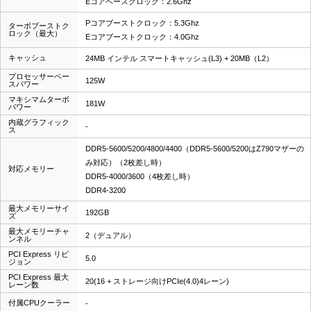
Eコアベースクロック：2.6Ghz
Pコアブーストクロック：5.3Ghz
ターボブーストク
ロック（最大）
Eコアブーストクロック：4.0Ghz
キャッシュ
24MB インテル スマートキャッシュ(L3) + 20MB（L2）
プロセッサーベー
125W
スパワー
マキシマムターボ
181W
パワー
内蔵グラフィック
-
ス
DDR5-5600/5200/4800/4400（DDR5-5600/5200はZ790マザーの
み対応）（2枚差し時）
対応メモリー
DDR5-4000/3600（4枚差し時）
DDR4-3200
最大メモリーサイ
192GB
ズ
最大メモリーチャ
2（デュアル）
ンネル
PCI Express リビ
5.0
ジョン
PCI Express 最大
20(16 + ストレージ向けPCIe(4.0)4レーン)
レーン数
付属CPUクーラー
-