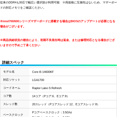
従来のDDR4も対応で幅広い選択肢が利用可能 ※両規格に互換性はないため、マザーボー
ドの対応メモリをご確認ください。
※intel700/600シリーズマザーボードに搭載する場合はBIOSのアップデートが必要になる
場合がございます。
※商品供給状況の都合により、初期不良発生時は返金、または修理対応となる場合がござ
いますので予めご了承ください
詳細スペック
モデル名
Core i5-14600KF
対応ソケット
LGA1700
コードネーム
Raptor Lake-S Refresh
コア数
14コア（Pコア:6、Eコア:8）
スレッド数
20スレッド（Pコアスレッド:12、Eコアスレッド:8）
Pコアベースクロック：3.5Ghz
ベースクロック