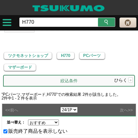
ツクモネットショップ
H770
PCパーツ
マザーボード
ツクモネットショップ
H770
PCパーツ
マザーボード
ひらく
+
絞込条件
“
PCパーツ,マザーボード,H770
”での検索結果
2
件が該当しました。
2
件中
1 - 2
件を表示
<<
>>
前へ
次へ
並べ替え：
販売終了商品を表示しない