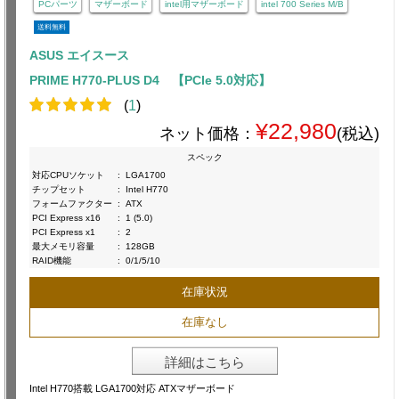
PCパーツ
マザーボード
intel用マザーボード
intel 700 Series M/B
送料無料
ASUS エイスース
PRIME H770-PLUS D4 【PCIe 5.0対応】
(
1
)
¥22,980
ネット価格：
(税込)
スペック
対応CPUソケット
:
LGA1700
チップセット
:
Intel H770
フォームファクター
:
ATX
PCI Express x16
:
1 (5.0)
PCI Express x1
:
2
最大メモリ容量
:
128GB
RAID機能
:
0/1/5/10
在庫状況
在庫なし
詳細はこちら
Intel H770搭載 LGA1700対応 ATXマザーボード