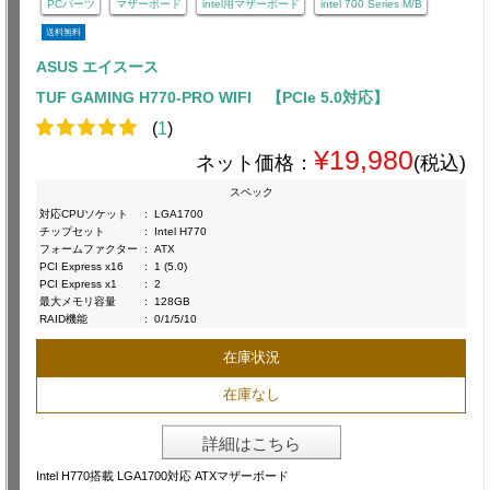
PCパーツ
マザーボード
intel用マザーボード
intel 700 Series M/B
送料無料
ASUS エイスース
TUF GAMING H770-PRO WIFI 【PCIe 5.0対応】
(
1
)
¥19,980
ネット価格：
(税込)
スペック
対応CPUソケット
:
LGA1700
チップセット
:
Intel H770
フォームファクター
:
ATX
PCI Express x16
:
1 (5.0)
PCI Express x1
:
2
最大メモリ容量
:
128GB
RAID機能
:
0/1/5/10
在庫状況
在庫なし
詳細はこちら
Intel H770搭載 LGA1700対応 ATXマザーボード