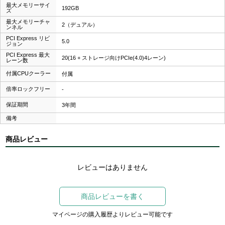
最大メモリーサイ
192GB
ズ
最大メモリーチャ
2（デュアル）
ンネル
PCI Express リビ
5.0
ジョン
PCI Express 最大
20(16 + ストレージ向けPCIe(4.0)4レーン)
レーン数
付属CPUクーラー
付属
倍率ロックフリー
-
保証期間
3年間
備考
商品レビュー
レビューはありません
商品レビューを書く
マイページの購入履歴よりレビュー可能です