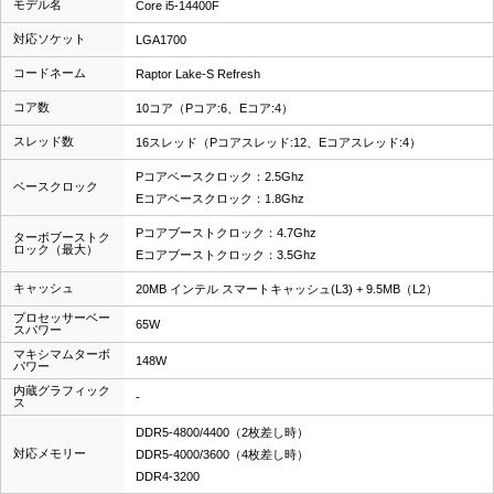
モデル名
Core i5-14400F
対応ソケット
LGA1700
コードネーム
Raptor Lake-S Refresh
コア数
10コア（Pコア:6、Eコア:4）
スレッド数
16スレッド（Pコアスレッド:12、Eコアスレッド:4）
Pコアベースクロック：2.5Ghz
ベースクロック
Eコアベースクロック：1.8Ghz
Pコアブーストクロック：4.7Ghz
ターボブーストク
ロック（最大）
Eコアブーストクロック：3.5Ghz
キャッシュ
20MB インテル スマートキャッシュ(L3) + 9.5MB（L2）
プロセッサーベー
65W
スパワー
マキシマムターボ
148W
パワー
内蔵グラフィック
-
ス
DDR5-4800/4400（2枚差し時）
対応メモリー
DDR5-4000/3600（4枚差し時）
DDR4-3200