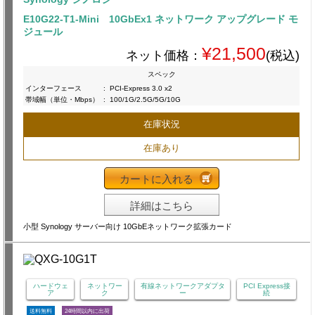
E10G22-T1-Mini 10GbEx1 ネットワーク アップグレード モ
ジュール
¥21,500
ネット価格：
(税込)
スペック
インターフェース
:
PCI-Express 3.0 x2
帯域幅（単位・Mbps）
:
100/1G/2.5G/5G/10G
在庫状況
在庫あり
カートに入れる
詳細はこちら
小型 Synology サーバー向け 10GbEネットワーク拡張カード
ハードウェ
ネットワー
有線ネットワークアダプタ
PCI Express接
ア
ク
ー
続
送料無料
24時間以内に出荷