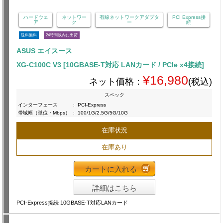
ハードウェ
ネットワー
有線ネットワークアダプタ
PCI Express接
ア
ク
ー
続
送料無料
24時間以内に出荷
ASUS エイスース
XG-C100C V3 [10GBASE-T対応 LANカード / PCIe x4接続]
¥16,980
ネット価格：
(税込)
スペック
インターフェース
:
PCI-Express
帯域幅（単位・Mbps）
:
100/1G/2.5G/5G/10G
在庫状況
在庫あり
カートに入れる
詳細はこちら
PCI-Express接続 10GBASE-T対応LANカード