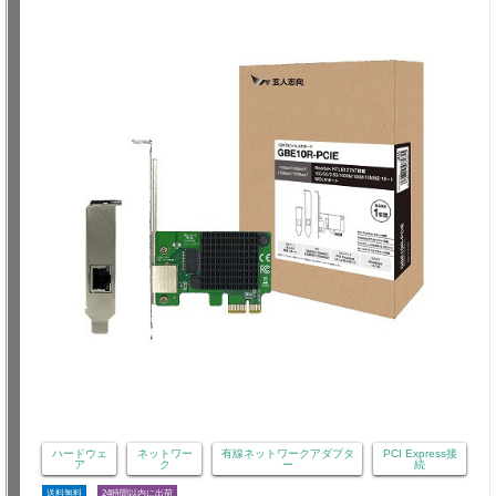
ハードウェ
ネットワー
有線ネットワークアダプタ
PCI Express接
ア
ク
ー
続
送料無料
24時間以内に出荷