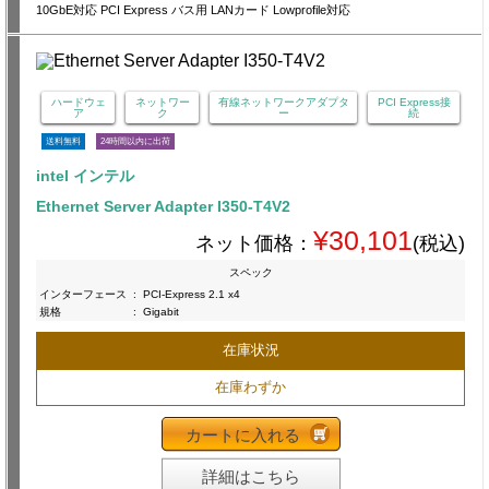
10GbE対応 PCI Express バス用 LANカード Lowprofile対応
ハードウェ
ネットワー
有線ネットワークアダプタ
PCI Express接
ア
ク
ー
続
送料無料
24時間以内に出荷
intel インテル
Ethernet Server Adapter I350-T4V2
¥30,101
ネット価格：
(税込)
スペック
インターフェース
:
PCI-Express 2.1 x4
規格
:
Gigabit
在庫状況
在庫わずか
カートに入れる
詳細はこちら