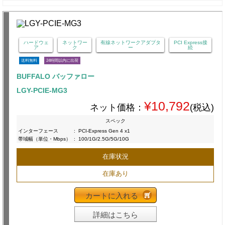
ハードウェ
ネットワー
有線ネットワークアダプタ
PCI Express接
ア
ク
ー
続
送料無料
24時間以内に出荷
BUFFALO バッファロー
LGY-PCIE-MG3
¥10,792
ネット価格：
(税込)
スペック
インターフェース
:
PCI-Express Gen 4 x1
帯域幅（単位・Mbps）
:
100/1G/2.5G/5G/10G
在庫状況
在庫あり
カートに入れる
詳細はこちら