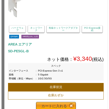
ハードウェ
ネットワー
有線ネットワークアダプタ
PCI Express接
ア
ク
ー
続
送料無料
24時間以内に出荷
AREA エアリア
SD-PE5GL-B
¥3,340
ネット価格：
(税込)
スペック
インターフェース
:
PCI-Express Gen 3 x1
規格
:
5 Gigabit
帯域幅（単位・Mbps）
:
1G/2.5G/5G
在庫状況
在庫わずか
カートに入れる