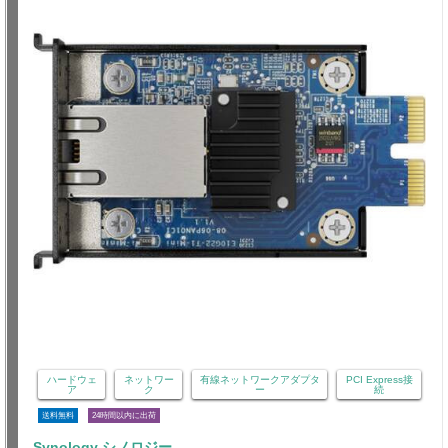
ハードウェ
ネットワー
有線ネットワークアダプタ
PCI Express接
ア
ク
ー
続
送料無料
24時間以内に出荷
Synology シノロジー