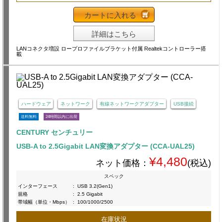
カートに入れる
詳細はこちら
LANコネクタ増設 ロープロファイルブラケット付属 Realtekコントローラー搭
載
ハードウェア
ネットワーク
有線ネットワークアダプター
USB接続
送料無料
24時間以内に出荷
CENTURY センチュリー
USB-A to 2.5Gigabit LAN変換アダプター (CCA-UAL25)
¥4,480
ネット価格：
(税込)
スペック
インターフェース
:
USB 3.2(Gen1)
規格
:
2.5 Gigabit
帯域幅（単位・Mbps）
:
100/1000/2500
在庫状況