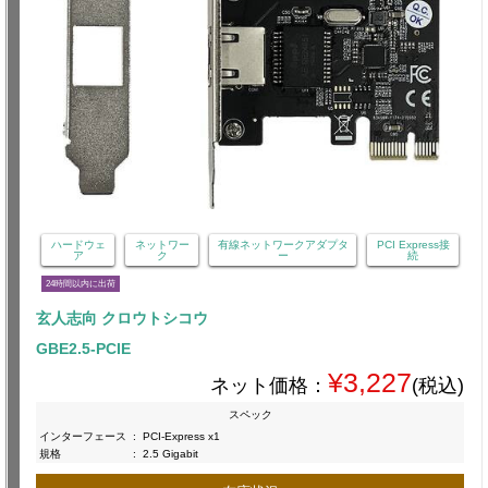
ハードウェ
ネットワー
有線ネットワークアダプタ
PCI Express接
ア
ク
ー
続
24時間以内に出荷
玄人志向 クロウトシコウ
GBE2.5-PCIE
¥3,227
ネット価格：
(税込)
スペック
インターフェース
:
PCI-Express x1
規格
:
2.5 Gigabit