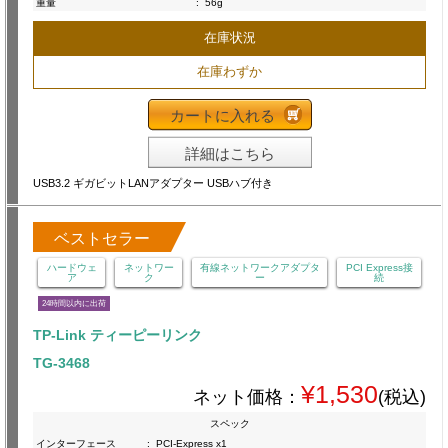
重量
:
56g
在庫状況
在庫わずか
カートに入れる
詳細はこちら
USB3.2 ギガビットLANアダプター USBハブ付き
ベストセラー
ハードウェ
ネットワー
有線ネットワークアダプタ
PCI Express接
ア
ク
ー
続
24時間以内に出荷
TP-Link ティーピーリンク
TG-3468
¥1,530
ネット価格：
(税込)
スペック
インターフェース
:
PCI-Express x1