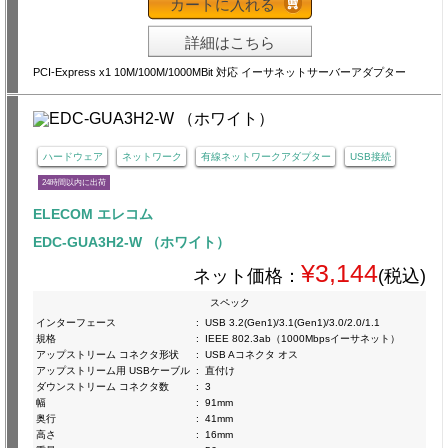
カートに入れる
詳細はこちら
PCI-Express x1 10M/100M/1000MBit 対応 イーサネットサーバーアダプター
ハードウェア
ネットワーク
有線ネットワークアダプター
USB接続
24時間以内に出荷
ELECOM エレコム
EDC-GUA3H2-W （ホワイト）
¥3,144
ネット価格：
(税込)
スペック
インターフェース
:
USB 3.2(Gen1)/3.1(Gen1)/3.0/2.0/1.1
規格
:
IEEE 802.3ab（1000Mbpsイーサネット）
アップストリーム コネクタ形状
:
USB Aコネクタ オス
アップストリーム用 USBケーブル
:
直付け
ダウンストリーム コネクタ数
:
3
幅
:
91mm
奥行
:
41mm
高さ
:
16mm