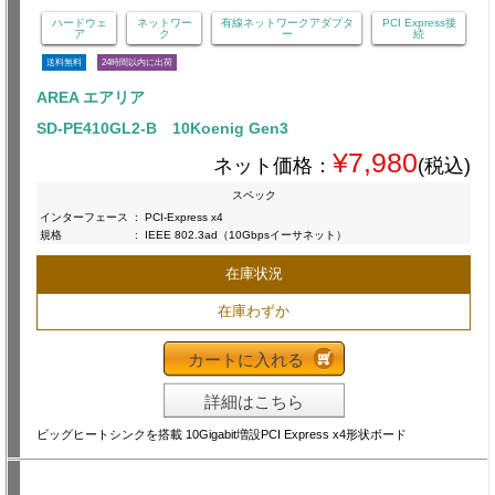
ハードウェ
ネットワー
有線ネットワークアダプタ
PCI Express接
ア
ク
ー
続
送料無料
24時間以内に出荷
AREA エアリア
SD-PE410GL2-B 10Koenig Gen3
¥7,980
ネット価格：
(税込)
スペック
インターフェース
:
PCI-Express x4
規格
:
IEEE 802.3ad（10Gbpsイーサネット）
在庫状況
在庫わずか
カートに入れる
詳細はこちら
ビッグヒートシンクを搭載 10Gigabit増設PCI Express x4形状ボード