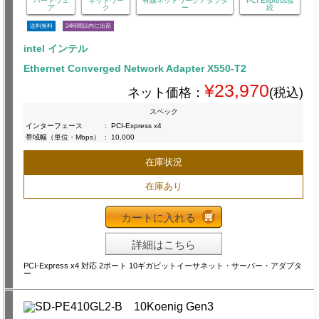
ハードウェ
ネットワー
有線ネットワークアダプタ
PCI Express接
ア
ク
ー
続
送料無料
24時間以内に出荷
intel インテル
Ethernet Converged Network Adapter X550-T2
¥23,970
ネット価格：
(税込)
スペック
インターフェース
:
PCI-Express x4
帯域幅（単位・Mbps）
:
10,000
在庫状況
在庫あり
カートに入れる
詳細はこちら
PCI-Express x4 対応 2ポート 10ギガビットイーサネット・サーバー・アダプタ
ー