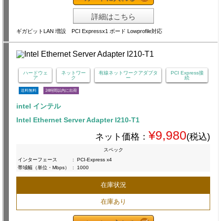
詳細はこちら
ギガビットLAN 増設 PCI Expressx1 ボード Lowprofile対応
ハードウェ
ネットワー
有線ネットワークアダプタ
PCI Express接
ア
ク
ー
続
送料無料
24時間以内に出荷
intel インテル
Intel Ethernet Server Adapter I210-T1
¥9,980
ネット価格：
(税込)
スペック
インターフェース
:
PCI-Express x4
帯域幅（単位・Mbps）
:
1000
在庫状況
在庫あり