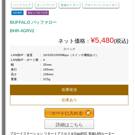
ハードウェア
ネットワーク
有線ルーター
ブロードバンドルーター
送料無料
最短 1〜3日で出荷
BUFFALO バッファロー
BHR-4GRV2
¥5,480
ネット価格：
(税込)
スペック
LAN側I/F・速度
:
10/100/1000Mbps（スイッチ機能あり）
LAN側I/F・ポート数
:
4
幅
:
35mm
奥行
:
165mm
高さ
:
158mm
重量
:
315g
在庫状況
在庫あり
カートに入れる
詳細はこちら
ブロードステーション リモートアクセス＆Giga対応 有線LANルーター