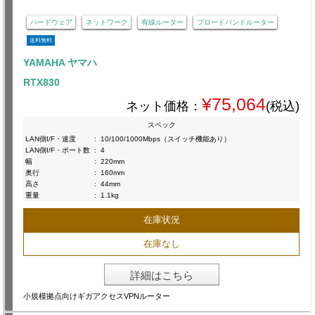
ハードウェア
ネットワーク
有線ルーター
ブロードバンドルーター
送料無料
YAMAHA ヤマハ
RTX830
¥75,064
ネット価格：
(税込)
スペック
LAN側I/F・速度
:
10/100/1000Mbps（スイッチ機能あり）
LAN側I/F・ポート数
:
4
幅
:
220mm
奥行
:
160mm
高さ
:
44mm
重量
:
1.1kg
在庫状況
在庫なし
詳細はこちら
小規模拠点向けギガアクセスVPNルーター