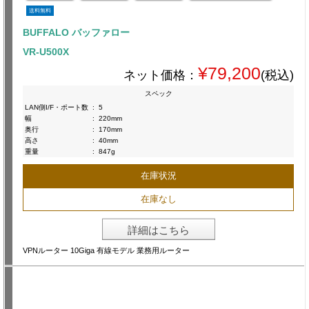
送料無料
BUFFALO バッファロー
VR-U500X
¥79,200
ネット価格：
(税込)
スペック
LAN側I/F・ポート数
:
5
幅
:
220mm
奥行
:
170mm
高さ
:
40mm
重量
:
847g
在庫状況
在庫なし
詳細はこちら
VPNルーター 10Giga 有線モデル 業務用ルーター