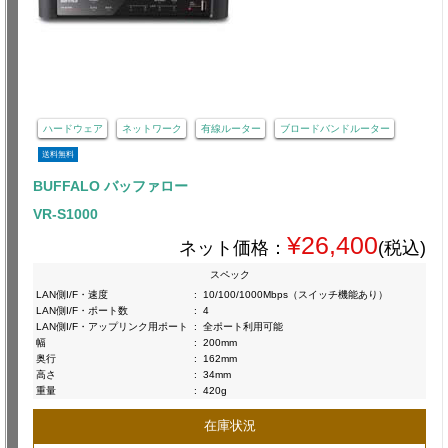
ハードウェア
ネットワーク
有線ルーター
ブロードバンドルーター
送料無料
BUFFALO バッファロー
VR-S1000
¥26,400
ネット価格：
(税込)
スペック
LAN側I/F・速度
:
10/100/1000Mbps（スイッチ機能あり）
LAN側I/F・ポート数
:
4
LAN側I/F・アップリンク用ポート
:
全ポート利用可能
幅
:
200mm
奥行
:
162mm
高さ
:
34mm
重量
:
420g
在庫状況