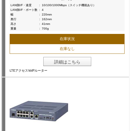
LAN側I/F・速度
:
10/100/1000Mbps（スイッチ機能あり）
LAN側I/F・ポート数
:
4
幅
:
220mm
奥行
:
162mm
高さ
:
41mm
重量
:
700g
在庫状況
在庫なし
詳細はこちら
LTEアクセスVoIPルーター