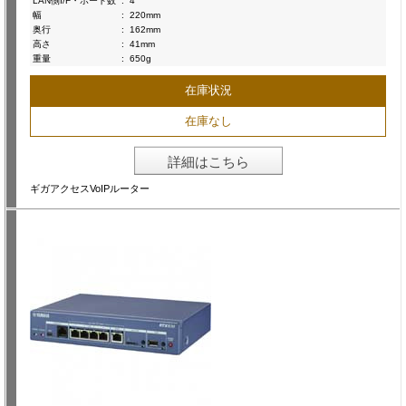
LAN側I/F・ポート数
:
4
幅
:
220mm
奥行
:
162mm
高さ
:
41mm
重量
:
650g
在庫状況
在庫なし
詳細はこちら
ギガアクセスVoIPルーター