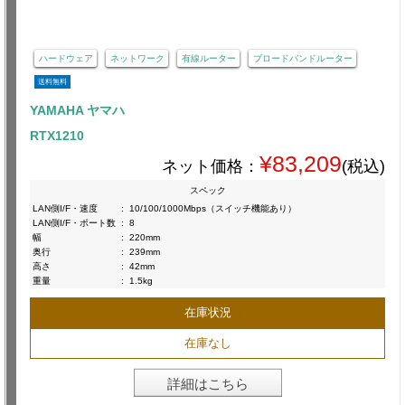
ハードウェア
ネットワーク
有線ルーター
ブロードバンドルーター
送料無料
YAMAHA ヤマハ
RTX1210
¥83,209
ネット価格：
(税込)
スペック
LAN側I/F・速度
:
10/100/1000Mbps（スイッチ機能あり）
LAN側I/F・ポート数
:
8
幅
:
220mm
奥行
:
239mm
高さ
:
42mm
重量
:
1.5kg
在庫状況
在庫なし
詳細はこちら