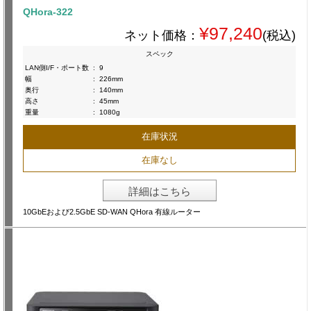
QHora-322
¥97,240
ネット価格：
(税込)
スペック
LAN側I/F・ポート数
:
9
幅
:
226mm
奥行
:
140mm
高さ
:
45mm
重量
:
1080g
在庫状況
在庫なし
詳細はこちら
10GbEおよび2.5GbE SD-WAN QHora 有線ルーター