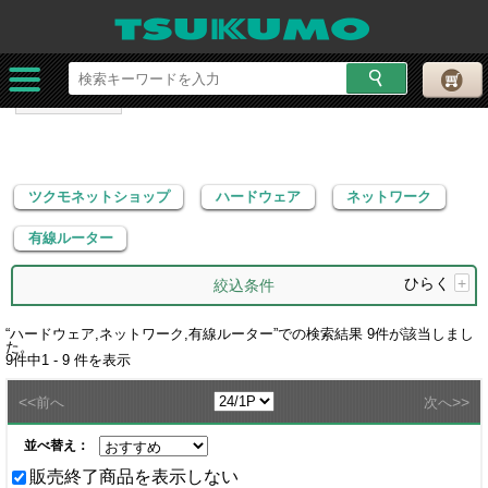
ツクモネットショップ
ハードウェア
ネットワーク
有線ルーター
ツクモネットショップ
ハードウェア
ネットワーク
有線ルーター
ひらく
+
絞込条件
“
ハードウェア,ネットワーク,有線ルーター
”での検索結果
9
件が該当しまし
た。
9
件中
1 - 9
件を表示
<<
>>
前へ
次へ
並べ替え：
販売終了商品を表示しない