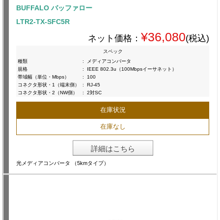
BUFFALO バッファロー
LTR2-TX-SFC5R
¥36,080
ネット価格：
(税込)
スペック
種類
:
メディアコンバータ
規格
:
IEEE 802.3u（100Mbpsイーサネット）
帯域幅（単位・Mbps）
:
100
コネクタ形状・1（端末側）
:
RJ-45
コネクタ形状・2（NW側）
:
2対SC
在庫状況
在庫なし
詳細はこちら
光メディアコンバータ （5kmタイプ）