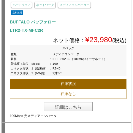
ハードウェア
ネットワーク
メディアコンバーター
送料無料
BUFFALO バッファロー
LTR2-TX-MFC2R
¥23,980
ネット価格：
(税込)
スペック
種類
:
メディアコンバータ
規格
:
IEEE 802.3u（100Mbpsイーサネット）
帯域幅（単位・Mbps）
:
100
コネクタ形状・1（端末側）
:
RJ-45
コネクタ形状・2（NW側）
:
2対SC
在庫状況
在庫なし
詳細はこちら
100Mbps 光メディアコンバータ