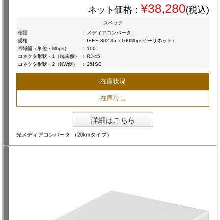
¥38,280
ネット価格：
(税込)
スペック
種類
:
メディアコンバータ
規格
:
IEEE 802.3u（100Mbpsイーサネット）
帯域幅（単位・Mbps）
:
100
コネクタ形状・1（端末側）
:
RJ-45
コネクタ形状・2（NW側）
:
2対SC
在庫状況
在庫なし
詳細はこちら
光メディアコンバータ （20kmタイプ）