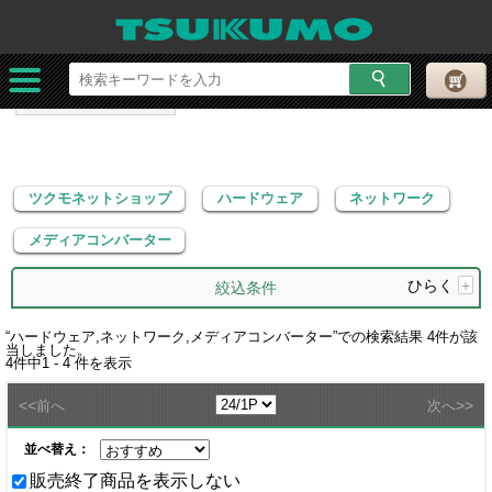
ツクモネットショップ
ハードウェア
ネットワーク
メディアコンバーター
ツクモネットショップ
ハードウェア
ネットワーク
メディアコンバーター
ひらく
+
絞込条件
“
ハードウェア,ネットワーク,メディアコンバーター
”での検索結果
4
件が該
当しました。
4
件中
1 - 4
件を表示
<<
>>
前へ
次へ
並べ替え：
販売終了商品を表示しない