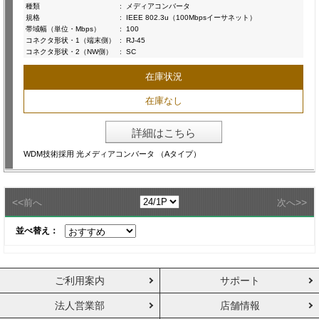
種類
:
メディアコンバータ
規格
:
IEEE 802.3u（100Mbpsイーサネット）
帯域幅（単位・Mbps）
:
100
コネクタ形状・1（端末側）
:
RJ-45
コネクタ形状・2（NW側）
:
SC
在庫状況
在庫なし
詳細はこちら
WDM技術採用 光メディアコンバータ （Aタイプ）
<<
>>
前へ
次へ
並べ替え：
ご利用案内
サポート
法人営業部
店舗情報