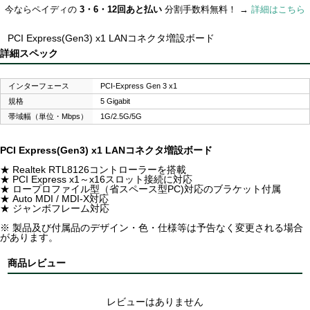
今ならペイディの
3・6・12回あと払い
分割手数料無料！ →
詳細はこちら
PCI Express(Gen3) x1 LANコネクタ増設ボード
詳細スペック
インターフェース
PCI-Express Gen 3 x1
規格
5 Gigabit
帯域幅（単位・Mbps）
1G/2.5G/5G
PCI Express(Gen3) x1 LANコネクタ増設ボード
★ Realtek RTL8126コントローラーを搭載
★ PCI Express x1～x16スロット接続に対応
★ ロープロファイル型（省スペース型PC)対応のブラケット付属
★ Auto MDI / MDI-X対応
★ ジャンボフレーム対応
※ 製品及び付属品のデザイン・色・仕様等は予告なく変更される場合
があります。
商品レビュー
レビューはありません