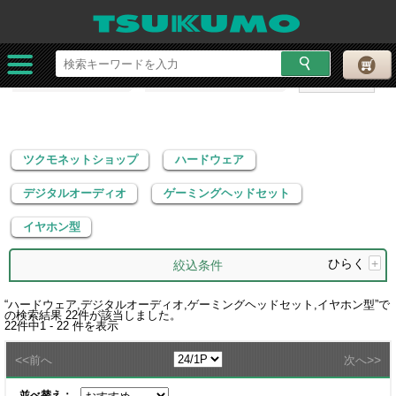
ツクモネットショップ
ハードウェア
デジタルオーディオ
ゲーミングヘッドセット
イヤホン型
ツクモネットショップ
ハードウェア
デジタルオーディオ
ゲーミングヘッドセット
イヤホン型
ひらく
+
絞込条件
“
ハードウェア,デジタルオーディオ,ゲーミングヘッドセット,イヤホン型
”で
の検索結果
22
件が該当しました。
22
件中
1 - 22
件を表示
<<
>>
前へ
次へ
並べ替え：