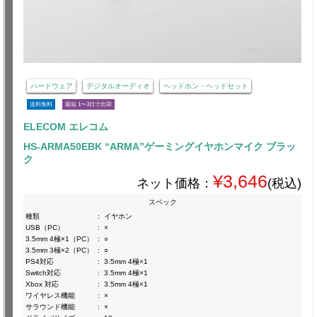
ハードウェア
デジタルオーディオ
ヘッドホン・ヘッドセット
送料無料
最短 1〜3日で出荷
ELECOM エレコム
HS-ARMA50EBK “ARMA”ゲーミングイヤホンマイク ブラッ
ク
¥3,646
ネット価格：
(税込)
スペック
種類
:
イヤホン
USB（PC）
:
×
3.5mm 4極×1（PC）
:
○
3.5mm 3極×2（PC）
:
○
PS4対応
:
3.5mm 4極×1
Switch対応
:
3.5mm 4極×1
Xbox 対応
:
3.5mm 4極×1
ワイヤレス機能
:
×
サラウンド機能
:
×