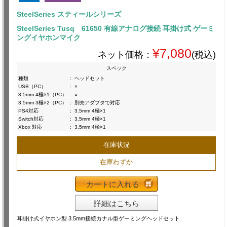
SteelSeries スティールシリーズ
SteelSeries Tusq 61650 有線アナログ接続 耳掛け式 ゲーミ
ングイヤホンマイク
¥7,080
ネット価格：
(税込)
スペック
種類
:
ヘッドセット
USB（PC）
:
×
3.5mm 4極×1（PC）
:
○
3.5mm 3極×2（PC）
:
別売アダプタで対応
PS4対応
:
3.5mm 4極×1
Switch対応
:
3.5mm 4極×1
Xbox 対応
:
3.5mm 4極×1
在庫状況
在庫わずか
カートに入れる
詳細はこちら
耳掛け式イヤホン型 3.5mm接続カナル型ゲーミングヘッドセット