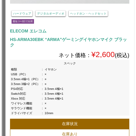
ハードウェア
デジタルオーディオ
ヘッドホン・ヘッドセット
最短 1〜3日で出荷
ELECOM エレコム
HS-ARMA30EBK “ARMA”ゲーミングイヤホンマイク ブラッ
ク
¥2,600
ネット価格：
(税込)
スペック
種類
:
イヤホン
USB（PC）
:
×
3.5mm 4極×1（PC）
:
○
3.5mm 3極×2（PC）
:
○
PS4対応
:
3.5mm 4極×1
Switch対応
:
3.5mm 4極×1
Xbox 対応
:
3.5mm 4極×1
ワイヤレス機能
:
×
サラウンド機能
:
×
ドライバサイズ
:
10mm
在庫状況
在庫あり