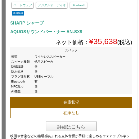
ハードウェア
デジタルオーディオ
Bluetooth
送料無料
SHARP シャープ
AQUOSサウンドパートナー AN-SX8
¥35,638
ネット価格：
(税込)
スペック
種類
:
ワイヤレススピーカー
スピーカ種類
:
他用スピーカ
防磁設計
:
無
防水規格
:
無
プラグ部形状
:
USBケーブル
Bluetooth
:
有
NFC対応
:
無
AI機能
:
無
在庫状況
在庫なし
詳細はこちら
映画や音楽などの臨場感あふれる立体音響が手軽に楽しめるウェアラブルネッ