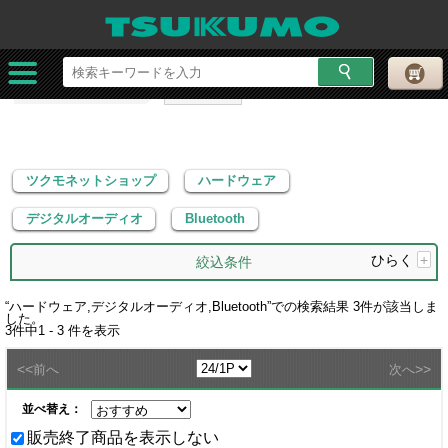
ツクモネットショップ
ハードウェア
デジタルオーディオ
Bluetooth
ツクモネットショップ
ハードウェア
デジタルオーディオ
Bluetooth
ひらく
+
絞込条件
“
ハードウェア,デジタルオーディオ,Bluetooth
”での検索結果
3
件が該当しま
した。
3
件中
1 - 3
件を表示
<<
>>
前へ
次へ
並べ替え：
販売終了商品を表示しない