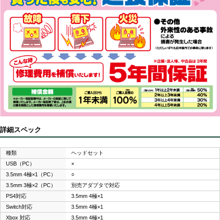
詳細スペック
種類
ヘッドセット
USB（PC）
×
3.5mm 4極×1（PC）
○
3.5mm 3極×2（PC）
別売アダプタで対応
PS4対応
3.5mm 4極×1
Switch対応
3.5mm 4極×1
Xbox 対応
3.5mm 4極×1