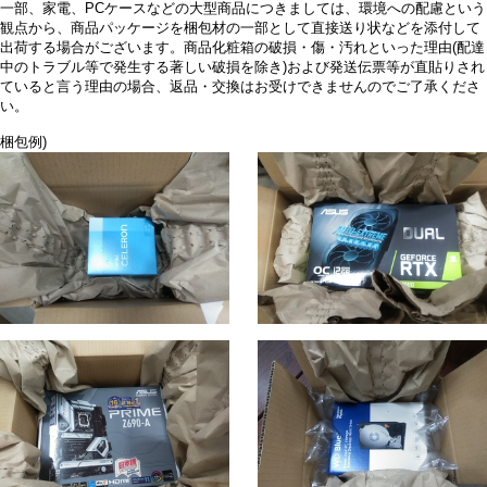
一部、家電、PCケースなどの大型商品につきましては、環境への配慮という
観点から、商品パッケージを梱包材の一部として直接送り状などを添付して
出荷する場合がございます。商品化粧箱の破損・傷・汚れといった理由(配達
中のトラブル等で発生する著しい破損を除き)および発送伝票等が直貼りされ
ていると言う理由の場合、返品・交換はお受けできませんのでご了承くださ
い。
梱包例)