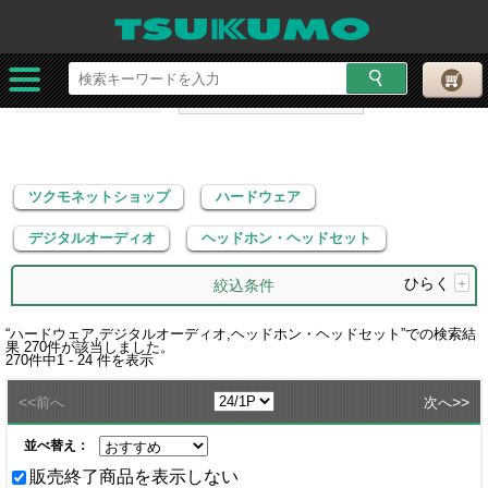
ツクモネットショップ
ハードウェア
デジタルオーディオ
ヘッドホン・ヘッドセット
ツクモネットショップ
ハードウェア
デジタルオーディオ
ヘッドホン・ヘッドセット
ひらく
+
絞込条件
“
ハードウェア,デジタルオーディオ,ヘッドホン・ヘッドセット
”での検索結
果
270
件が該当しました。
270
件中
1 - 24
件を表示
<<
>>
前へ
次へ
並べ替え：
販売終了商品を表示しない