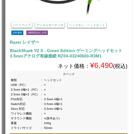
ハードウェア
デジタルオーディオ
ヘッドホン・ヘッドセット
送料無料
24時間以内に出荷
Razer レイザー
BlackShark V2 X - Green Edition ゲーミングヘッドセット
3.5mmアナログ有線接続 RZ04-03240600-R3M1
¥6,490
ネット価格：
(税込)
スペック
種類
:
ヘッドセット
USB（PC）
:
×
3.5mm 4極×1（PC）
:
○
3.5mm 3極×2（PC）
:
○
PS4対応
:
3.5mm 4極×1
Switch対応
:
3.5mm 4極×1
Xbox 対応
:
3.5mm 4極×1
ワイヤレス機能
:
×
サラウンド機能
:
○(条件あり)
重量
:
240g
ドライバサイズ
:
50mm