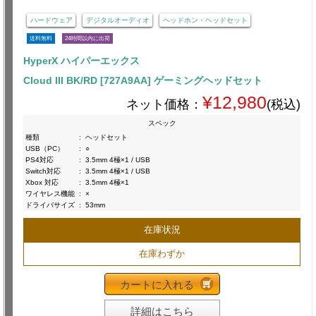
ハードウェア
デジタルオーディオ
ヘッドホン・ヘッドセット
送料無料
24時間以内に出荷
HyperX ハイパーエックス
Cloud III BK/RD [727A9AA] ゲーミングヘッドセット
¥12,980
ネット価格：
(税込)
スペック
種類
:
ヘッドセット
USB（PC）
:
○
PS4対応
:
3.5mm 4極×1 / USB
Switch対応
:
3.5mm 4極×1 / USB
Xbox 対応
:
3.5mm 4極×1
ワイヤレス機能
:
×
ドライバサイズ
:
53mm
在庫状況
在庫わずか
カートに入れる
詳細はこちら