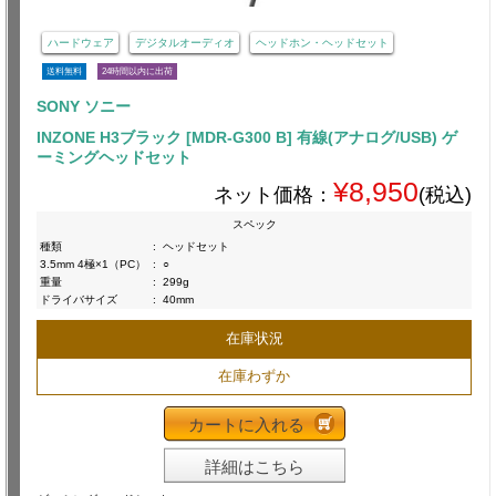
ハードウェア
デジタルオーディオ
ヘッドホン・ヘッドセット
送料無料
24時間以内に出荷
SONY ソニー
INZONE H3ブラック [MDR-G300 B] 有線(アナログ/USB) ゲ
ーミングヘッドセット
¥8,950
ネット価格：
(税込)
スペック
種類
:
ヘッドセット
3.5mm 4極×1（PC）
:
○
重量
:
299g
ドライバサイズ
:
40mm
在庫状況
在庫わずか
カートに入れる
詳細はこちら