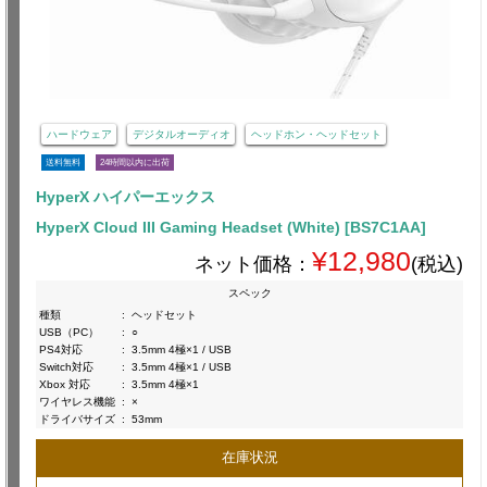
ハードウェア
デジタルオーディオ
ヘッドホン・ヘッドセット
送料無料
24時間以内に出荷
HyperX ハイパーエックス
HyperX Cloud III Gaming Headset (White) [BS7C1AA]
¥12,980
ネット価格：
(税込)
スペック
種類
:
ヘッドセット
USB（PC）
:
○
PS4対応
:
3.5mm 4極×1 / USB
Switch対応
:
3.5mm 4極×1 / USB
Xbox 対応
:
3.5mm 4極×1
ワイヤレス機能
:
×
ドライバサイズ
:
53mm
在庫状況