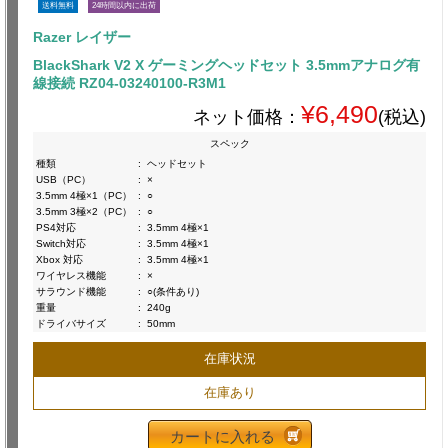
送料無料
24時間以内に出荷
Razer レイザー
BlackShark V2 X ゲーミングヘッドセット 3.5mmアナログ有
線接続 RZ04-03240100-R3M1
¥6,490
ネット価格：
(税込)
スペック
種類
:
ヘッドセット
USB（PC）
:
×
3.5mm 4極×1（PC）
:
○
3.5mm 3極×2（PC）
:
○
PS4対応
:
3.5mm 4極×1
Switch対応
:
3.5mm 4極×1
Xbox 対応
:
3.5mm 4極×1
ワイヤレス機能
:
×
サラウンド機能
:
○(条件あり)
重量
:
240g
ドライバサイズ
:
50mm
在庫状況
在庫あり
カートに入れる