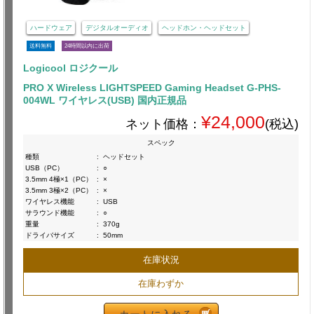
ハードウェア
デジタルオーディオ
ヘッドホン・ヘッドセット
送料無料
24時間以内に出荷
Logicool ロジクール
PRO X Wireless LIGHTSPEED Gaming Headset G-PHS-
004WL ワイヤレス(USB) 国内正規品
¥24,000
ネット価格：
(税込)
スペック
種類
:
ヘッドセット
USB（PC）
:
○
3.5mm 4極×1（PC）
:
×
3.5mm 3極×2（PC）
:
×
ワイヤレス機能
:
USB
サラウンド機能
:
○
重量
:
370g
ドライバサイズ
:
50mm
在庫状況
在庫わずか