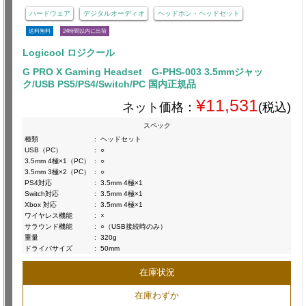
ハードウェア
デジタルオーディオ
ヘッドホン・ヘッドセット
送料無料
24時間以内に出荷
Logicool ロジクール
G PRO X Gaming Headset G-PHS-003 3.5mmジャッ
ク/USB PS5/PS4/Switch/PC 国内正規品
¥11,531
ネット価格：
(税込)
スペック
種類
:
ヘッドセット
USB（PC）
:
○
3.5mm 4極×1（PC）
:
○
3.5mm 3極×2（PC）
:
○
PS4対応
:
3.5mm 4極×1
Switch対応
:
3.5mm 4極×1
Xbox 対応
:
3.5mm 4極×1
ワイヤレス機能
:
×
サラウンド機能
:
○（USB接続時のみ）
重量
:
320g
ドライバサイズ
:
50mm
在庫状況
在庫わずか