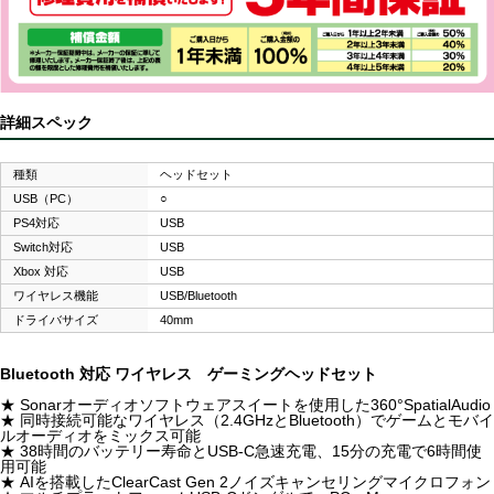
詳細スペック
種類
ヘッドセット
USB（PC）
○
PS4対応
USB
Switch対応
USB
Xbox 対応
USB
ワイヤレス機能
USB/Bluetooth
ドライバサイズ
40mm
Bluetooth 対応 ワイヤレス ゲーミングヘッドセット
★ Sonarオーディオソフトウェアスイートを使用した360°SpatialAudio
★ 同時接続可能なワイヤレス（2.4GHzとBluetooth）でゲームとモバイ
ルオーディオをミックス可能
★ 38時間のバッテリー寿命とUSB-C急速充電、15分の充電で6時間使
用可能
★ AIを搭載したClearCast Gen 2ノイズキャンセリングマイクロフォン