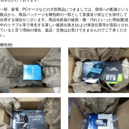
包を心がけております。
一部、家電、PCケースなどの大型商品につきましては、環境への配慮という
観点から、商品パッケージを梱包材の一部として直接送り状などを添付して
出荷する場合がございます。商品化粧箱の破損・傷・汚れといった理由(配達
中のトラブル等で発生する著しい破損を除き)および発送伝票等が直貼りされ
ていると言う理由の場合、返品・交換はお受けできませんのでご了承くださ
い。
梱包例)