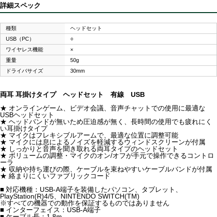
詳細スペック
種類
ヘッドセット
USB（PC）
○
ワイヤレス機能
×
重量
50g
ドライバサイズ
30mm
両耳 耳掛けタイプ ヘッドセット 有線 USB
★ オンラインゲーム、ビデオ会議、音声チャットでの使用に最適な
USBヘッドセット
★ ヘッドバンドが無いため圧迫感が無く、長時間の使用でも疲れにく
い耳掛けタイプ
★ マイクはフレキシブルアームで、最適な位置に調整可能
★ マイクには息によるノイズを軽減するウィンドスクリーンが付属
★ しっかりと音声を聞き取れる両耳タイプのヘッドセット
★ ボリュームの調整・マイクのオン/オフが手元で操作できるコントロ
ーラ
★ 収納や持ち運びの際、ケーブルを束ねやすいケーブルバンドが付属
★ 絡まりにくいファブリックコード
■ 対応機種：USB-A端子を装備したパソコン、タブレット、
PlayStation(R)4/5、NINTENDO SWITCH(TM)
※すべての機器での動作を保証するものではありません
■ インターフェイス：USB-A端子
■ ケーブル長：1.8m