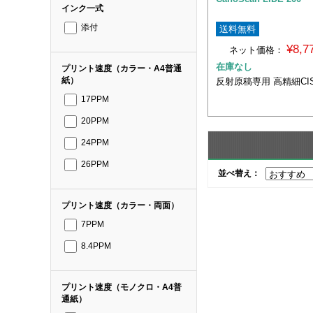
インク一式
添付
送料無料
¥8,
ネット価格：
在庫なし
プリント速度（カラー・A4普通
紙）
反射原稿専用 高精細CI
17PPM
20PPM
24PPM
26PPM
並べ替え：
プリント速度（カラー・両面）
7PPM
8.4PPM
プリント速度（モノクロ・A4普
通紙）