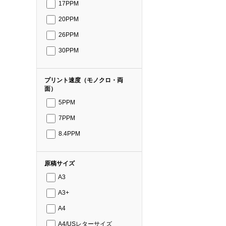
17PPM
20PPM
26PPM
30PPM
プリント速度（モノクロ・両
面）
5PPM
7PPM
8.4PPM
原稿サイズ
A3
A3+
A4
A4/USレターサイズ