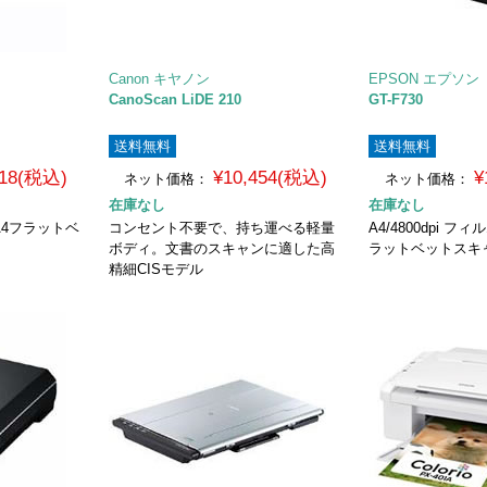
Canon キヤノン
EPSON エプソン
CanoScan LiDE 210
GT-F730
送料無料
送料無料
418(税込)
¥10,454(税込)
¥
ネット価格：
ネット価格：
在庫なし
在庫なし
A4フラットベ
コンセント不要で、持ち運べる軽量
A4/4800dpi 
ボディ。文書のスキャンに適した高
ラットベットスキ
精細CISモデル