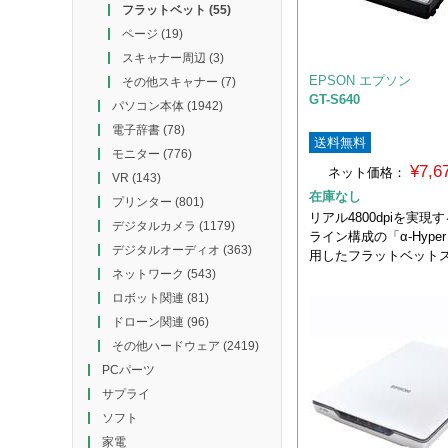
フラットベット
(55)
ページ
(19)
スキャナー周辺
(3)
EPSON エプソン
その他スキャナー
(7)
GT-S640
パソコン本体
(1942)
電子辞書
(78)
送料無料
モニター
(776)
¥7,
ネット価格：
VR
(143)
在庫なし
プリンター
(801)
リアル4800dpiを実現
デジタルカメラ
(1179)
ライン構成の「α-Hyper 
デジタルオーディオ
(363)
用したフラットベット
ネットワーク
(543)
ロボット関連
(81)
ドローン関連
(96)
その他ハードウェア
(2419)
PCパーツ
サプライ
ソフト
家電