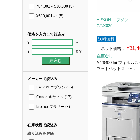
¥84,001～510,000
(5)
¥510,001～*
(5)
EPSON エプソン
GT-X820
価格を入力して絞込み
送料無料
¥
～
¥31,
ネット価格：
¥
まで
在庫なし
A4/6400dpi フィル
ラットベットスキャナ
メーカーで絞込み
EPSON エプソン
(35)
Canon キヤノン
(17)
brother ブラザー
(3)
在庫状況で絞込み
絞り込みを解除