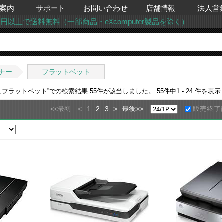
案内
サポート
お問い合わせ
店舗情報
法人営
00円以上で送料無料（一部商品・eXcomputer製品を除く）
ナー
フラットベット
,フラットベット
”での検索結果
55
件が該当しました。
55
件中
1 - 24
件を表示
<<
<
1
2
3
>
>>
販売終了
最初
最後