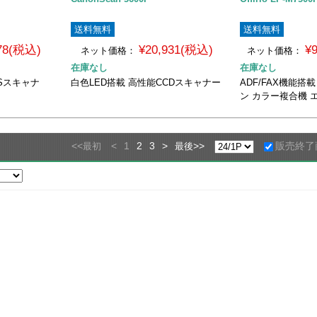
送料無料
送料無料
778(税込)
¥20,931(税込)
¥
ネット価格：
ネット価格：
在庫なし
在庫なし
Sスキャナ
白色LED搭載 高性能CCDスキャナー
ADF/FAX機能搭
ン カラー複合機 
<<
<
1
2
3
>
>>
販売終了
最初
最後