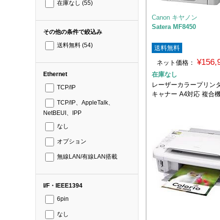
在庫なし
(55)
Canon キヤノン
Satera MF8450
その他の条件で絞込み
送料無料
(54)
送料無料
¥156
ネット価格：
在庫なし
Ethernet
レーザーカラープリンタ
TCP/IP
キャナー A4対応 複合
TCP/IP、AppleTalk、
NetBEUI、IPP
なし
オプション
無線LAN/有線LAN搭載
I/F・IEEE1394
6pin
なし