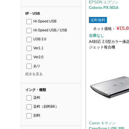
EPSON エプソン
Colorio PX-501A
I/F・USB
送料無料
Hi-Speed USB
¥15,
ネット価格：
Hi-Speed USB／USB
在庫なし
USB 3.0
A4対応 2.5型カラー液
ジェット複合機
Ver1.1
Ver2.0
あり
続きを見る
インク・種類
染料
染料（顔料BK）
顔料
Canon キヤノン
CanoScan LiDE 200