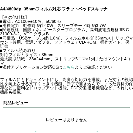
A4/4800dpi 35mmフィルム対応 フラットベッドスキャナ
【その他仕様】
■電源：AC100V±10％、50/60Hz
■消費電力：動作時 約12.0W、スリープモード時 約3.7W
■関連規格：国際エネルギースタープログラム、高調波電流規格JIS C
31000-3-2、VCCIクラスB
■同梱品：USBケーブル(約1.8m)、フィルムホルダ 35mmストリップ/マ
ウント兼用、電源アダプタ、ソフトウェアCD-ROM、操作ガイド、保
証書
■フィルム読み取り
対応フィルムサイズ：35mm
最大読取領域：33×244mm、ストリップ6コマ×1列またはマウント4コ
マ
■添付アプリケーション対応OSは
こちら
よりご確認ください
フィルムにもドキュメントにも、高度な対応力を搭載。また文字の視認
性を向上させる文字くっきり機能、赤字で書き込んでしまった資料の保
存などに便利なドロップアウト機能、PDF分割指定機能など、うれしい
機能も搭載。
商品レビュー
レビューはありません