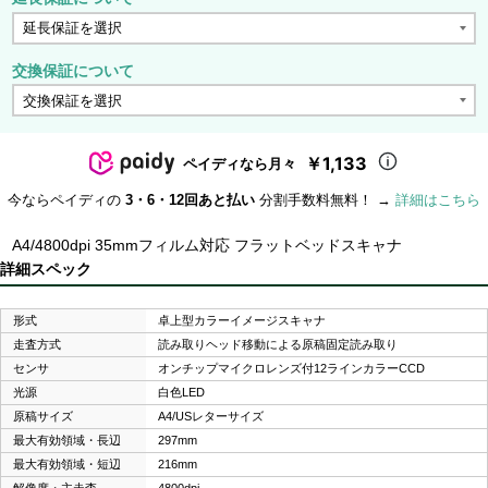
交換保証について
￥1,133
ペイディなら月々
今ならペイディの
3・6・12回あと払い
分割手数料無料！ →
詳細はこちら
A4/4800dpi 35mmフィルム対応 フラットベッドスキャナ
詳細スペック
形式
卓上型カラーイメージスキャナ
走査方式
読み取りヘッド移動による原稿固定読み取り
センサ
オンチップマイクロレンズ付12ラインカラーCCD
光源
白色LED
原稿サイズ
A4/USレターサイズ
最大有効領域・長辺
297mm
最大有効領域・短辺
216mm
解像度・主走査
4800dpi