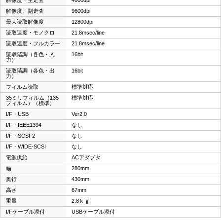
解像度・副走査
9600dpi
最大読取解像度
12800dpi
読取速度・モノクロ
21.8msec/line
読取速度・フルカラー
21.8msec/line
読取階調（各色・入
16bit
力）
読取階調（各色・出
16bit
力）
フィルム読取
標準対応
35ミリフィルム（135
標準対応
フィルム）（標準）
I/F・USB
Ver2.0
I/F・IEEE1394
なし
I/F・SCSI-2
なし
I/F・WIDE-SCSI
なし
電源供給
ACアダプタ
幅
280mm
奥行
430mm
高さ
67mm
重量
2.8ｋｇ
I/Fケーブル添付
USBケーブル添付