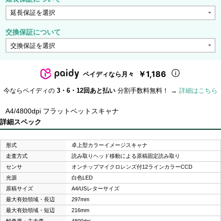
交換保証について
￥1,186
ペイディなら月々
今ならペイディの
3・6・12回あと払い
分割手数料無料！ →
詳細はこちら
A4/4800dpi フラットベットスキャナ
詳細スペック
形式
卓上型カラーイメージスキャナ
走査方式
読み取りヘッド移動による原稿固定読み取り
センサ
オンチップマイクロレンズ付12ラインカラーCCD
光源
白色LED
原稿サイズ
A4/USレターサイズ
最大有効領域・長辺
297mm
最大有効領域・短辺
216mm
解像度・主走査
4800dpi