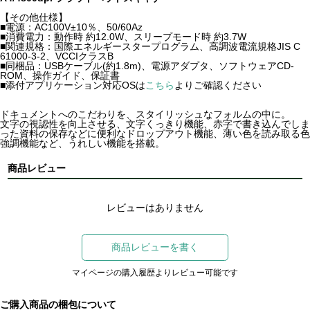
【その他仕様】
■電源：AC100V±10％、50/60Az
■消費電力：動作時 約12.0W、スリープモード時 約3.7W
■関連規格：国際エネルギースタープログラム、高調波電流規格JIS C
61000-3-2、VCCIクラスB
■同梱品：USBケーブル(約1.8m)、電源アダプタ、ソフトウェアCD-
ROM、操作ガイド、保証書
■添付アプリケーション対応OSは
こちら
よりご確認ください
ドキュメントへのこだわりを、スタイリッシュなフォルムの中に。
文字の視認性を向上させる、文字くっきり機能、赤字で書き込んでしま
った資料の保存などに便利なドロップアウト機能、薄い色を読み取る色
強調機能など、うれしい機能を搭載。
商品レビュー
レビューはありません
商品レビューを書く
マイページの購入履歴よりレビュー可能です
ご購入商品の梱包について