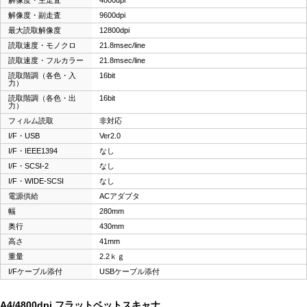
解像度・副走査
9600dpi
最大読取解像度
12800dpi
読取速度・モノクロ
21.8msec/line
読取速度・フルカラー
21.8msec/line
読取階調（各色・入
16bit
力）
読取階調（各色・出
16bit
力）
フィルム読取
非対応
I/F・USB
Ver2.0
I/F・IEEE1394
なし
I/F・SCSI-2
なし
I/F・WIDE-SCSI
なし
電源供給
ACアダプタ
幅
280mm
奥行
430mm
高さ
41mm
重量
2.2ｋｇ
I/Fケーブル添付
USBケーブル添付
A4/4800dpi フラットベットスキャナ