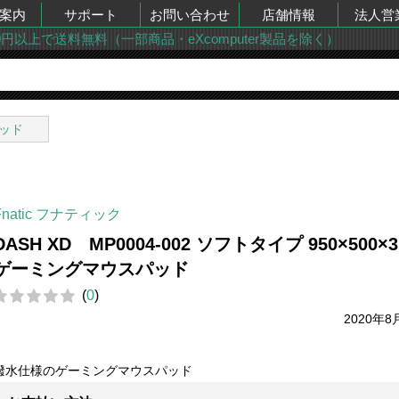
案内
サポート
お問い合わせ
店舗情報
法人営
00円以上で送料無料（一部商品・eXcomputer製品を除く）
ッド
Fnatic フナティック
DASH XD MP0004-002 ソフトタイプ 950×500×
ゲーミングマウスパッド
(
0
)
2020年8
撥水仕様のゲーミングマウスパッド