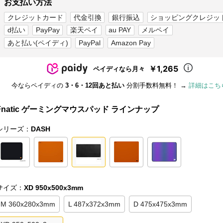
お支払い方法
クレジットカード
代金引換
銀行振込
ショッピングクレジッ
d払い
PayPay
楽天ペイ
au PAY
メルペイ
あと払い(ペイディ)
PayPal
Amazon Pay
￥1,265
ペイディなら月々
今ならペイディの
3・6・12回あと払い
分割手数料無料！ →
詳細はこち
Fnatic ゲーミングマウスパッド ラインナップ
シリーズ：
DASH
サイズ：
XD 950x500x3mm
M 360x280x3mm
L 487x372x3mm
D 475x475x3mm