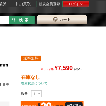
業所
中古(買取)
新規会員登録
ログイン
カート
送料無料
3mm
¥7,590
ネット価格
（税込）
在庫なし
在庫状況について
月 発売
数量