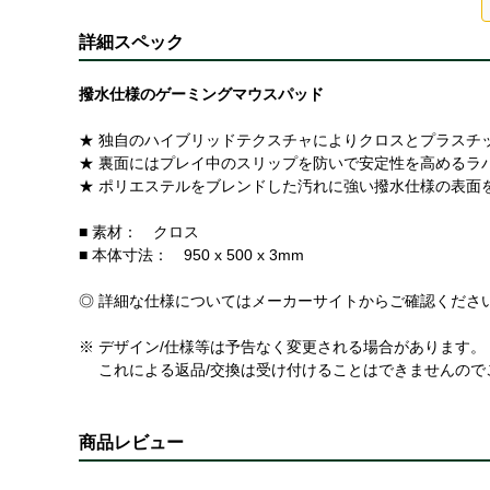
詳細スペック
撥水仕様のゲーミングマウスパッド
★ 独自のハイブリッドテクスチャによりクロスとプラスチ
★ 裏面にはプレイ中のスリップを防いで安定性を高めるラ
★ ポリエステルをブレンドした汚れに強い撥水仕様の表面
■ 素材： クロス
■ 本体寸法： 950 x 500 x 3mm
◎ 詳細な仕様についてはメーカーサイトからご確認くださ
※ デザイン/仕様等は予告なく変更される場合があります。
これによる返品/交換は受け付けることはできませんので
商品レビュー