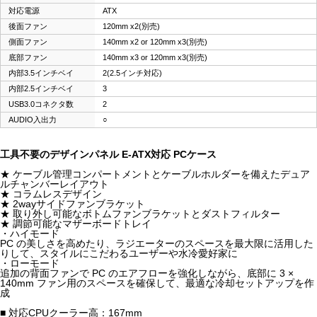
対応電源
ATX
後面ファン
120mm x2(別売)
側面ファン
140mm x2 or 120mm x3(別売)
底部ファン
140mm x3 or 120mm x3(別売)
内部3.5インチベイ
2(2.5インチ対応)
内部2.5インチベイ
3
USB3.0コネクタ数
2
AUDIO入出力
○
工具不要のデザインパネル E-ATX対応 PCケース
★ ケーブル管理コンパートメントとケーブルホルダーを備えたデュア
ルチャンバーレイアウト
★ コラムレスデザイン
★ 2wayサイドファンブラケット
★ 取り外し可能なボトムファンブラケットとダストフィルター
★ 調節可能なマザーボードトレイ
・ハイモード
PC の美しさを高めたり、ラジエーターのスペースを最大限に活用した
りして、スタイルにこだわるユーザーや水冷愛好家に
・ローモード
追加の背面ファンで PC のエアフローを強化しながら、底部に 3 ×
140mm ファン用のスペースを確保して、最適な冷却セットアップを作
成
■ 対応CPUクーラー高：167mm