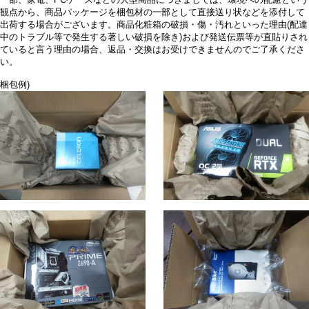
一部、家電、PCケースなどの大型商品につきましては、環境への配慮という
観点から、商品パッケージを梱包材の一部として直接送り状などを添付して
出荷する場合がございます。商品化粧箱の破損・傷・汚れといった理由(配達
中のトラブル等で発生する著しい破損を除き)および発送伝票等が直貼りされ
ていると言う理由の場合、返品・交換はお受けできませんのでご了承くださ
い。
梱包例)