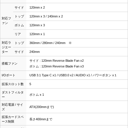
サイド
120mm x 2
トップ
120mm x 3 / 140mm x 2
対応フ
ァン
ボトム
120mm x 3
リア
120mm x 1
対応ラ
トップ
360mm / 280mm / 240mm ※
ジエー
ター
サイド
240mm
サイド : 120mm Reverse Blade Fan x2
搭載ファン
ボトム : 120mm Reverse Blade Fan x3
I/Oポート
USB 3.1 Type C x1 / USB3.0 x2 / AUDIO x1 / パワーボタン x１
拡張スロット数
5
ダストフィルタ
ボトム x 1
ー
対応電源 / サイ
ATX(200mmまで)
ズ
拡張カードスペ
長さ400mmまで
ース制限