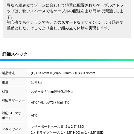
異なる組み立てゾーンに合わせて慎重に配置されたケーブルストラ
ップは、狭いスペースでもケーブルの配線をより簡単で清潔にしま
す。
初心者でもベテランでも、このスマートなデザインは、より迅速で
整然とした、そしてより楽しい組み立て体験を実現します。
詳細スペック
製品寸法
(D)423.6mm × (W)273.3mm × (H)391.95mm
重量
10.8 kg
材質
スチール / 4mm厚強化ガラス
対応マザーボー
ATX / Micro ATX / Mini-ITX
ド
対応BTFマザー
ATX
ボード
マザーボードベース裏: 2 x 2.5” SSD
ドライブベイ
2 x ドライブケージ: 1 x 3.5” HDD or 1 x 2.5” SSD