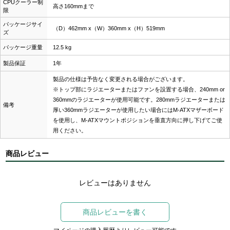
CPUクーラー制
高さ160mmまで
限
パッケージサイ
（D）462mm x（W）360mm x（H）519mm
ズ
パッケージ重量
12.5 kg
製品保証
1年
製品の仕様は予告なく変更される場合がございます。
※トップ部にラジエーターまたはファンを設置する場合、240mm or
360mmのラジエーターが使用可能です。280mmラジエーターまたは
備考
厚い360mmラジエーターが使用したい場合にはM-ATXマザーボード
を使用し、M-ATXマウントポジションを垂直方向に押し下げてご使
用ください。
商品レビュー
レビューはありません
商品レビューを書く