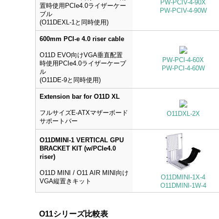
PW-PCIV-4-90X
置時使用PCIe4.0ライザーケー
PW-PCIV-4-90W
ブル
(O11DEXL-1と同時使用)
600mm PCI-e 4.0 riser cable
O11D EVO向けVGA垂直配置
PW-PCI-4-60X
時使用PCIe4.0ライザーケーブ
PW-PCI-4-60W
ル
(O11DE-9と同時使用)
Extension bar for O11D XL
フルサイズE-ATXマザーボード
O11DXL-2X
サポートバー
O11DMINI-1 VERTICAL GPU
BRACKET KIT (w/PCIe4.0
riser)
O11D MINI / O11 AIR MINI向け
O11DMINI-1X-4
VGA縦置きキット
O11DMINI-1W-4
O11シリーズ比較表