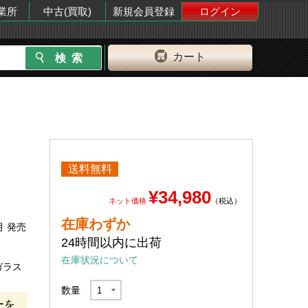
業所
中古(買取)
新規会員登録
ログイン
カート
送料無料
¥34,980
ネット価格
（税込）
在庫わずか
月 発売
24時間以内に出荷
在庫状況について
ガラス
数量
ーを