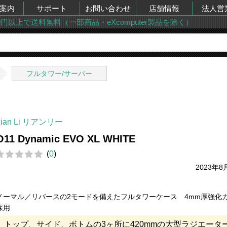
案内
サポート
お問い合わせ
店舗情報
法人営
00円以上で送料無料（一部商品・eXcomputer製品を除く）
フルタワー/サーバー
Lian Li リアンリー
O11 Dynamic EVO XL WHITE
(
0
)
2023年8
ノーマル／リバースの2モードを備えたフルタワーケース 4mm厚強化
採用
トップ、サイド、ボトムの3ヶ所に420mmの大型ラジエータ