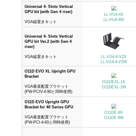
Universal 4- Slots Vertical
GPU kit (with Gen 4 riser)
LL-VG4-4X
LL-VG4-4W
VGA縦置きキット
Universal 4- Slots Vertical
GPU kit Ver.2 (with Gen 4
riser)
VGA縦置きキット
LL-VG4-4-V2X
LL-VG4-4-V2W
O11D EVO XL Upright GPU
Bracket
O11DEXL-1X
VGA垂直配置ブラケット
O11DEXL-1W
(PW-PCIV-4-90と同時使用)
O11D EVO Upright GPU
Bracket for 40 Series GPU
O11DE-9X
VGA垂直配置ブラケット
O11DE-9W
(PW-PCI-4-60と同時使用)