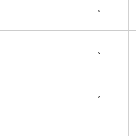
○
○
○