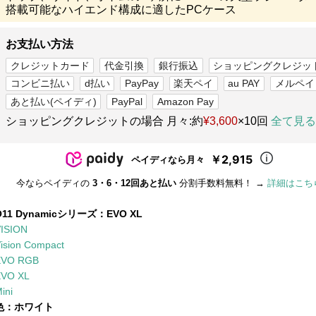
搭載可能なハイエンド構成に適したPCケース
お支払い方法
クレジットカード
代金引換
銀行振込
ショッピングクレジッ
コンビニ払い
d払い
PayPay
楽天ペイ
au PAY
メルペイ
あと払い(ペイディ)
PayPal
Amazon Pay
ショッピングクレジットの場合 月々:約
¥3,600
×10回
全て見る
￥2,915
ペイディなら月々
今ならペイディの
3・6・12回あと払い
分割手数料無料！ →
詳細はこち
O11 Dynamicシリーズ：
EVO XL
ISION
ision Compact
EVO RGB
EVO XL
ini
色：
ホワイト