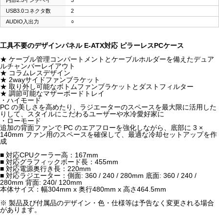
USB3.0コネクタ数
2
AUDIO入出力
○
工具不要のデザインパネル E-ATX対応 ピラーレスPCケース
★ ケーブル管理コンパートメントとケーブルホルダーを備えたデュア
ルチャンバーレイアウト
★ コラムレスデザイン
★ 2wayサイドファンブラケット
★ 取り外し可能なボトムファンブラケットとダストフィルター
★ 調節可能なマザーボードトレイ
・ハイモード
PC の美しさを高めたり、ラジエーターのスペースを最大限に活用した
りして、スタイルにこだわるユーザーや水冷愛好家に
・ローモード
追加の背面ファンで PC のエアフローを強化しながら、底部に 3 ×
140mm ファン用のスペースを確保して、最適な冷却セットアップを作
成
■ 対応CPUクーラー高：167mm
■ 対応グラフィックボード長：455mm
■ 対応電源奥行き長：220mm
■ 対応ラジエーター：側面: 360 / 240 / 280mm 底面: 360 / 240 /
280mm 背面: 240/ 120mm
本体サイズ：幅304mm x 奥行480mm x 高さ464.5mm
※ 製品及び付属品のデザイン・色・仕様等は予告なく変更される場合
があります。