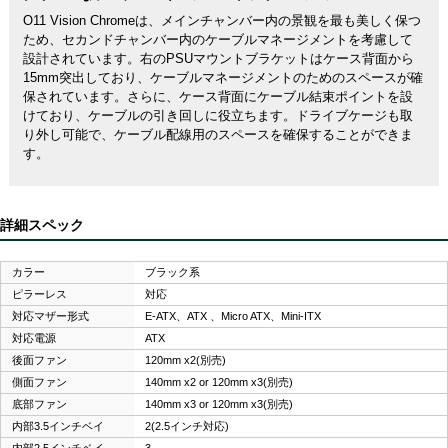
O11 Vision Chromeは、メインチャンバー内の景観を最も美しく保つ
ため、セカンドチャンバー内のケーブルマネージメントを考慮して
設計されています。右のPSUマウントブラケットはケース背面から
15mm突出しており、ケーブルマネージメントのためのスペースが確
保されています。さらに、ケース背面にケーブル結束ポイントを設
けており、ケーブルの引き回しに役立ちます。ドライブケージも取
り外し可能で、ケーブル配線用のスペースを確保することができま
す。
詳細スペック
カラー
ブラック系
ピラーレス
対応
対応マザー形式
E-ATX、ATX 、Micro ATX、Mini-ITX
対応電源
ATX
後面ファン
120mm x2(別売)
側面ファン
140mm x2 or 120mm x3(別売)
底部ファン
140mm x3 or 120mm x3(別売)
内部3.5インチベイ
2(2.5インチ対応)
内部2.5インチベイ
3