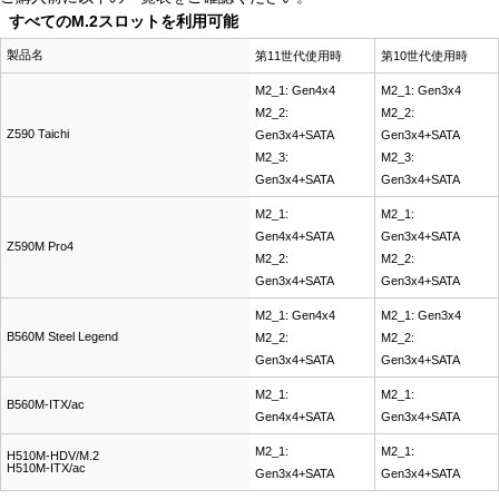
すべてのM.2スロットを利用可能
製品名
第11世代使用時
第10世代使用時
M2_1: Gen4x4
M2_1: Gen3x4
M2_2:
M2_2:
Z590 Taichi
Gen3x4+SATA
Gen3x4+SATA
M2_3:
M2_3:
Gen3x4+SATA
Gen3x4+SATA
M2_1:
M2_1:
Gen4x4+SATA
Gen3x4+SATA
Z590M Pro4
M2_2:
M2_2:
Gen3x4+SATA
Gen3x4+SATA
M2_1: Gen4x4
M2_1: Gen3x4
B560M Steel Legend
M2_2:
M2_2:
Gen3x4+SATA
Gen3x4+SATA
M2_1:
M2_1:
B560M-ITX/ac
Gen4x4+SATA
Gen3x4+SATA
M2_1:
M2_1:
H510M-HDV/M.2
H510M-ITX/ac
Gen3x4+SATA
Gen3x4+SATA