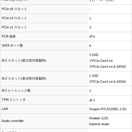
PCIe x8 スロット
-
PCIe x4 スロット
1
PCIe x1 スロット
3
PCB 規格
ATX
SATA ポート数
6
3 SSD
M.2 スロット(第11世代搭載時)
1*PCIe Gen4 x4
2*PCIe Gen3 x4 & SATA3
2 SSD
M.2 スロット(第10世代搭載時)
2*PCIe Gen3 x4 & SATA3
M.2 ヒートシンク数
2
TPM ピンヘッダ
あり
LAN
Dragon RTL8125BG 2.5G
Realtek 1220
Audio controller
Nahimic Audio