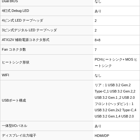
Dual BIOS
なし
4灯式 Debug LED
あり
4ピン式 LED テープヘッダ
2
3ピン式デジタル LED テープヘッダ
2
ATX12V 補助電源コネクタ形式
8+8
Fan コネクタ数
7
PCHヒートシンク+ MOS ヒ
ヒートシンク形状
ートシンク
WIFI
なし
リア：1 USB 3.2 Gen.2
Type-C,1 USB 3.2 Gen.2,2
USB 3.2 Gen.1 ,2 USB 2.0
USBポート構成
フロント(ヘッダピン)：1
USB 3.2 Gen.2x2 Type-C,4
USB 3.2 Gen.1,4 USB 2.0
一体型I/Oパネル
あり
ディスプレイ出力端子
HDMI/DP