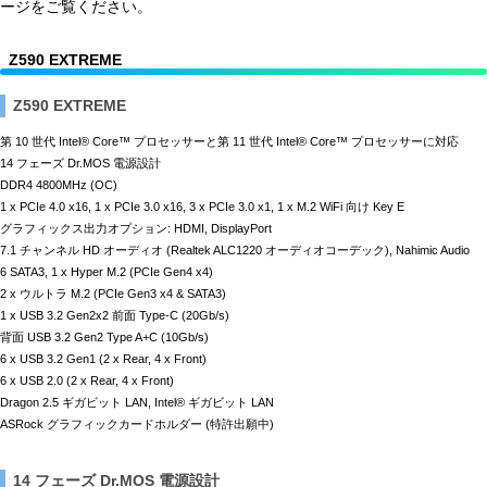
ージをご覧ください。
Z590 EXTREME
Z590 EXTREME
第 10 世代 Intel® Core™ プロセッサーと第 11 世代 Intel® Core™ プロセッサーに対応
14 フェーズ Dr.MOS 電源設計
DDR4 4800MHz (OC)
1 x PCIe 4.0 x16, 1 x PCIe 3.0 x16, 3 x PCIe 3.0 x1, 1 x M.2 WiFi 向け Key E
グラフィックス出力オプション: HDMI, DisplayPort
7.1 チャンネル HD オーディオ (Realtek ALC1220 オーディオコーデック), Nahimic Audio
6 SATA3, 1 x Hyper M.2 (PCIe Gen4 x4)
2 x ウルトラ M.2 (PCIe Gen3 x4 & SATA3)
1 x USB 3.2 Gen2x2 前面 Type-C (20Gb/s)
背面 USB 3.2 Gen2 Type A+C (10Gb/s)
6 x USB 3.2 Gen1 (2 x Rear, 4 x Front)
6 x USB 2.0 (2 x Rear, 4 x Front)
Dragon 2.5 ギガビット LAN, Intel® ギガビット LAN
ASRock グラフィックカードホルダー (特許出願中)
14 フェーズ Dr.MOS 電源設計