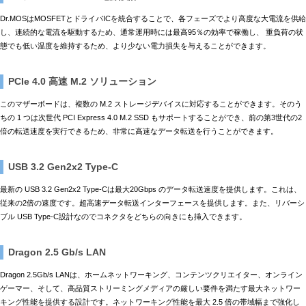
Dr.MOSはMOSFETとドライバICを統合することで、各フェーズでより高度な大電流を供給
し、連続的な電流を駆動するため、通常運用時には最高95％の効率で稼働し、 重負荷の状
態でも低い温度を維持するため、より少ない電力損失を与えることができます。
PCIe 4.0 高速 M.2 ソリューション
このマザーボードは、複数の M.2 ストレージデバイスに対応することができます。そのう
ちの 1 つは次世代 PCI Express 4.0 M.2 SSD もサポートすることができ、前の第3世代の2
倍の転送速度を実行できるため、非常に高速なデータ転送を行うことができます。
USB 3.2 Gen2x2 Type-C
最新の USB 3.2 Gen2x2 Type-Cは最大20Gbps のデータ転送速度を提供します。これは、
従来の2倍の速度です。超高速データ転送インターフェースを提供します。また、リバーシ
ブル USB Type-C設計なのでコネクタをどちらの向きにも挿入できます。
Dragon 2.5 Gb/s LAN
Dragon 2.5Gb/s LANは、ホームネットワーキング、コンテンツクリエイター、オンライン
ゲーマー、そして、高品質ストリーミングメディアの厳しい要件を満たす最大ネットワー
キング性能を提供する設計です。ネットワーキング性能を最大 2.5 倍の帯域幅まで強化し