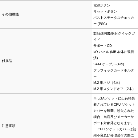
電源ボタン
リセットボタン
その他機能
ポストステータスチェッカ
ー (PSC)
製品説明書/取付クイックガ
イド
サポートCD
I/O パネル (MB 本体に装着
済)
付属品
SATA ケーブル (4本)
グラフィックカードホルダ
ー
M.2 用ネジ（4本）
M.2 用スタンドオフ（2本）
※ LGAソケットに出荷時装
着されているCPU ソケット
カバーを破棄、紛失された
場合、当店及びメーカーサ
ポート対象外となります。
注意事項
CPU ソケットカバーは初
期不良及び修理受付の際に