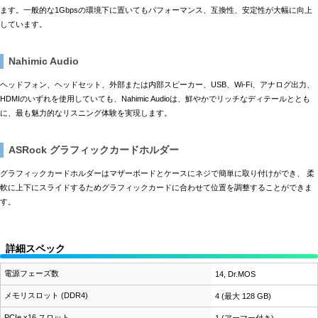
ます。一般的な1Gbpsの環境下に置いてもパフォーマンス、互換性、安定性が大幅に向上
しています。
Nahimic Audio
ヘッドフォン、ヘッドセット、外部または内部スピーカー、USB、Wi-Fi、アナログ出力、
HDMIのいずれを使用していても、Nahimic Audioは、鮮やかでリッチなディテールととも
に、最も魅力的なリスニング体験を実現します。
ASRock グラフィックカードホルダー
グラフィックカードホルダーはマザーボードとケースにネジで簡単に取り付けができ、 柔
軟に上下にスライドするためグラフィックカードに合わせて位置を調整することができま
す。
詳細スペック
電源フェーズ数
14, Dr.MOS
メモリスロット (DDR4)
4 (最大 128 GB)
PCIe x16 スロット
1 (アーマー付き)