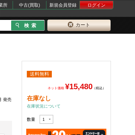
業所
中古(買取)
新規会員登録
ログイン
カート
送料無料
¥15,480
ネット価格
（税込）
在庫なし
月 発売
在庫状況について
数量