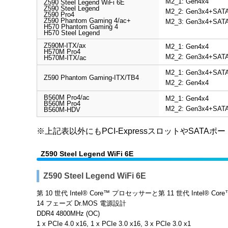
M2_1: Gen4x4
Z590 Steel Legend WiFi 6E
Z590 Steel Legend
M2_2: Gen3x4+SAT
Z590 Pro4
Z590 Phantom Gaming 4/ac+
M2_3: Gen3x4+SAT
H570 Phantom Gaming 4
H570 Steel Legend
Z590M-ITX/ax
M2_1: Gen4x4
H570M Pro4
M2_2: Gen3x4+SAT
H570M-ITX/ac
M2_1: Gen3x4+SAT
Z590 Phantom Gaming-ITX/TB4
M2_2: Gen4x4
B560M Pro4/ac
M2_1: Gen4x4
B560M Pro4
M2_2: Gen3x4+SAT
B560M-HDV
※上記表以外にもPCI-ExpressスロットやS
Z590 Steel Legend WiFi 6E
Z590 Steel Legend WiFi 6E
第 10 世代 Intel® Core™ プロセッサーと第 11 世代 Intel® 
14 フェーズ Dr.MOS 電源設計
DDR4 4800MHz (OC)
1 x PCIe 4.0 x16, 1 x PCIe 3.0 x16, 3 x PCIe 3.0 x1