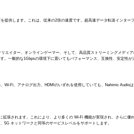
のデータ転送速度を提供します。これは、従来の2倍の速度です。超高速データ転送インタ
、コンテンツクリエイター、オンラインゲーマー、そして、高品質ストリーミングメ
します。一般的な1Gbpsの環境下に置いてもパフォーマンス、互換性、安定性
i-Fi、アナログ出力、HDMIのいずれを使用していても、Nahimic Au
帯域に拡張されます。これにより、より多くの Wi-Fi 機能が実現され、さらに優
、5G ネットワークと同等のサービスレベルをサポートします。