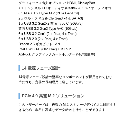
グラフィックス出力オプション: HDMI, DisplayPort
7.1 チャンネル HD オーディオ (Realtek ALC897 オーディオコーデック
6 SATA3, 1 x Hyper M.2 (PCIe Gen4 x4)
2 x ウルトラ M.2 (PCIe Gen3 x4 & SATA3)
1 x USB 3.2 Gen2x2 前面 Type-C (20Gb/s)
背面 USB 3.2 Gen2 Type A+C (10Gb/s)
6 x USB 3.2 Gen1 (2 x Rear, 4 x Front)
6 x USB 2.0 (2 x Rear, 4 x Front)
Dragon 2.5 ギガビット LAN
Intel® WiFi 6E (802.11ax) + BT 5.2
ASRock グラフィックカードホルダー (特許出願中)
14 電源フェーズ設計
14電源フェーズ設計の堅牢なコンポーネントが採用されており
準に保ち、定格の長期運用に適しています。
PCIe 4.0 高速 M.2 ソリューション
このマザーボードは、複数の M.2 ストレージデバイスに対応することが
きるため、非常に高速なデータ転送を行うことができます。