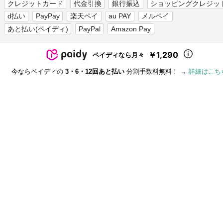
クレジットカード
代金引換
銀行振込
ショッピングクレジッ
d払い
PayPay
楽天ペイ
au PAY
メルペイ
あと払い(ペイディ)
PayPal
Amazon Pay
￥1,290
ペイディなら月々
今ならペイディの
3・6・12回あと払い
分割手数料無料！ →
詳細はこち