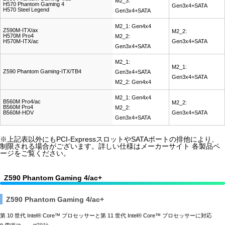
M2_3:
H570 Phantom Gaming 4
Gen3x4+SATA
H570 Steel Legend
Gen3x4+SATA
M2_1: Gen4x4
Z590M-ITX/ax
M2_2:
H570M Pro4
M2_2:
H570M-ITX/ac
Gen3x4+SATA
Gen3x4+SATA
M2_1:
M2_1:
Z590 Phantom Gaming-ITX/TB4
Gen3x4+SATA
Gen3x4+SATA
M2_2: Gen4x4
M2_1: Gen4x4
B560M Pro4/ac
M2_2:
B560M Pro4
M2_2:
B560M-HDV
Gen3x4+SATA
Gen3x4+SATA
※上記表以外にもPCI-ExpressスロットやSATAポートの排他により、
制限される場合がございます。詳しい仕様はメーカーサイト 各製品ペ
ージをご覧ください。
Z590 Phantom Gaming 4/ac+
Z590 Phantom Gaming 4/ac+
第 10 世代 Intel® Core™ プロセッサーと第 11 世代 Intel® Core™ プロセッサーに対応