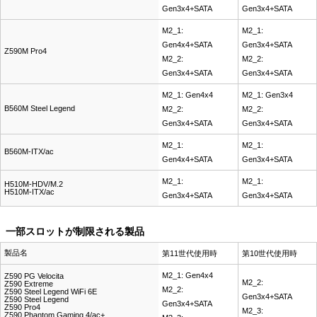
Gen3x4+SATA
Gen3x4+SATA
M2_1:
M2_1:
Gen4x4+SATA
Gen3x4+SATA
Z590M Pro4
M2_2:
M2_2:
Gen3x4+SATA
Gen3x4+SATA
M2_1: Gen4x4
M2_1: Gen3x4
B560M Steel Legend
M2_2:
M2_2:
Gen3x4+SATA
Gen3x4+SATA
M2_1:
M2_1:
B560M-ITX/ac
Gen4x4+SATA
Gen3x4+SATA
M2_1:
M2_1:
H510M-HDV/M.2
H510M-ITX/ac
Gen3x4+SATA
Gen3x4+SATA
一部スロットが制限される製品
製品名
第11世代使用時
第10世代使用時
M2_1: Gen4x4
Z590 PG Velocita
M2_2:
Z590 Extreme
M2_2:
Z590 Steel Legend WiFi 6E
Gen3x4+SATA
Z590 Steel Legend
Gen3x4+SATA
Z590 Pro4
M2_3:
Z590 Phantom Gaming 4/ac+