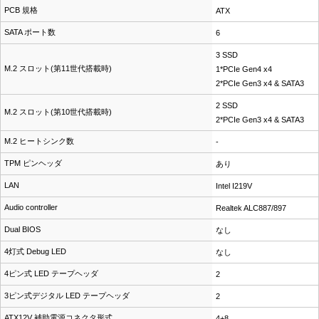
PCB 規格
ATX
SATA ポート数
6
3 SSD
M.2 スロット(第11世代搭載時)
1*PCIe Gen4 x4
2*PCIe Gen3 x4 & SATA3
2 SSD
M.2 スロット(第10世代搭載時)
2*PCIe Gen3 x4 & SATA3
M.2 ヒートシンク数
-
TPM ピンヘッダ
あり
LAN
Intel I219V
Audio controller
Realtek ALC887/897
Dual BIOS
なし
4灯式 Debug LED
なし
4ピン式 LED テープヘッダ
2
3ピン式デジタル LED テープヘッダ
2
ATX12V 補助電源コネクタ形式
4+8