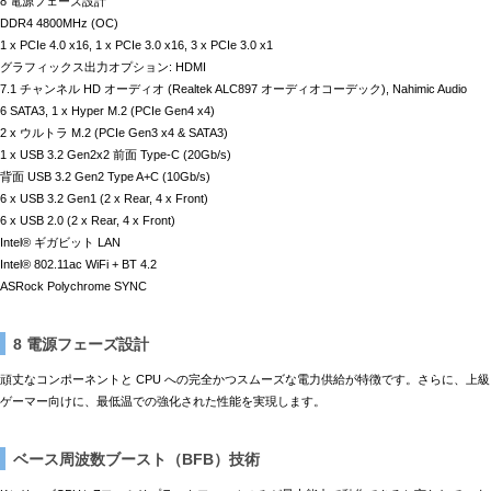
8 電源フェーズ設計
DDR4 4800MHz (OC)
1 x PCIe 4.0 x16, 1 x PCIe 3.0 x16, 3 x PCIe 3.0 x1
グラフィックス出力オプション: HDMI
7.1 チャンネル HD オーディオ (Realtek ALC897 オーディオコーデック), Nahimic Audio
6 SATA3, 1 x Hyper M.2 (PCIe Gen4 x4)
2 x ウルトラ M.2 (PCIe Gen3 x4 & SATA3)
1 x USB 3.2 Gen2x2 前面 Type-C (20Gb/s)
背面 USB 3.2 Gen2 Type A+C (10Gb/s)
6 x USB 3.2 Gen1 (2 x Rear, 4 x Front)
6 x USB 2.0 (2 x Rear, 4 x Front)
Intel® ギガビット LAN
Intel® 802.11ac WiFi + BT 4.2
ASRock Polychrome SYNC
8 電源フェーズ設計
頑丈なコンポーネントと CPU への完全かつスムーズな電力供給が特徴です。さらに、上級
ゲーマー向けに、最低温での強化された性能を実現します。
ベース周波数ブースト（BFB）技術