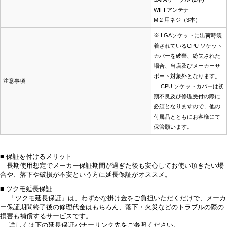
WIFI アンテナ
M.2 用ネジ（3本）
※ LGAソケットに出荷時装
着されているCPU ソケット
カバーを破棄、紛失された
場合、当店及びメーカーサ
ポート対象外となります。
注意事項
CPU ソケットカバーは初
期不良及び修理受付の際に
必須となりますので、他の
付属品とともにお客様にて
保管願います。
■ 保証を付けるメリット
長期使用想定でメーカー保証期間が過ぎた後も安心してお使い頂きたい場
合や、落下や破損が不安という方に延長保証がオススメ。
■ ツクモ延長保証
「ツクモ延長保証」は、わずかな掛け金をご負担いただくだけで、メーカ
ー保証期間終了後の修理代金はもちろん、落下・火災などのトラブルの際の
損害も補償するサービスです。
詳しくは下の延長保証バナーリンク先をご参照ください。