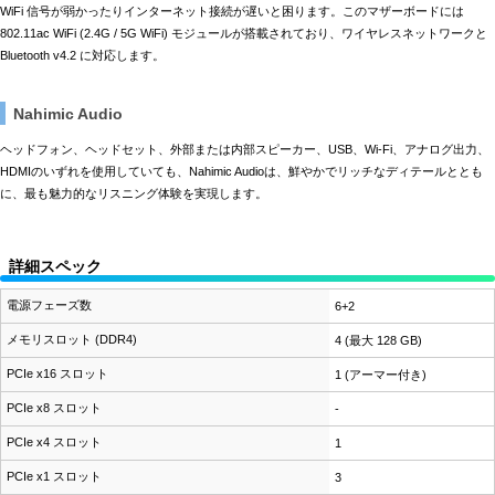
WiFi 信号が弱かったりインターネット接続が遅いと困ります。このマザーボードには
802.11ac WiFi (2.4G / 5G WiFi) モジュールが搭載されており、ワイヤレスネットワークと
Bluetooth v4.2 に対応します。
Nahimic Audio
ヘッドフォン、ヘッドセット、外部または内部スピーカー、USB、Wi-Fi、アナログ出力、
HDMIのいずれを使用していても、Nahimic Audioは、鮮やかでリッチなディテールととも
に、最も魅力的なリスニング体験を実現します。
詳細スペック
電源フェーズ数
6+2
メモリスロット (DDR4)
4 (最大 128 GB)
PCIe x16 スロット
1 (アーマー付き)
PCIe x8 スロット
-
PCIe x4 スロット
1
PCIe x1 スロット
3