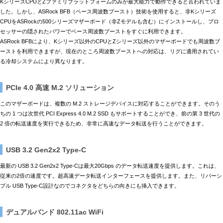
KシリーズCPUとZファミリプラットフォームのみが最大能力で動作できると言われていま
した。しかし、ASRock BFB（ベース周波数ブースト）技術を使用すると、非Kシリーズ
CPUをASRockの500シリーズマザーボード（非Zモデルも含む）にインストールし、プロ
セッサーの隠されたパワーでベース周波数ブーストをすぐに利用できます。
ASRock BFBにより、Kシリーズ以外のCPUとZシリーズ以外のマザーボードでも周波数ブ
ーストを利用できますが、現在のところ周波数ブーストへの対応は、リグに適用されてい
る冷却システムにより異なります。
PCIe 4.0 高速 M.2 ソリューション
このマザーボードは、複数の M.2 ストレージデバイスに対応することができます。そのう
ちの 1 つは次世代 PCI Express 4.0 M.2 SSD もサポートすることができ、前の第 3 世代の
2 倍の転送速度を実行できるため、非常に高速なデータ転送を行うことができます。
USB 3.2 Gen2x2 Type-C
最新の USB 3.2 Gen2x2 Type-Cは最大20Gbps のデータ転送速度を提供します。これは、
従来の2倍の速度です。超高速データ転送インターフェースを提供します。また、リバーシ
ブル USB Type-C設計なのでコネクタをどちらの向きにも挿入できます。
デュアルバンド 802.11ac WiFi