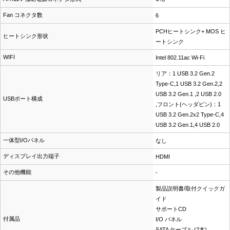
Fan コネクタ数
6
PCHヒートシンク+ MOS ヒ
ヒートシンク形状
ートシンク
WIFI
Intel 802.11ac Wi-Fi
リア：1 USB 3.2 Gen.2
Type-C,1 USB 3.2 Gen.2,2
USB 3.2 Gen.1 ,2 USB 2.0
USBポート構成
,フロント(ヘッダピン)：1
USB 3.2 Gen.2x2 Type-C,4
USB 3.2 Gen.1,4 USB 2.0
一体型I/Oパネル
なし
ディスプレイ出力端子
HDMI
その他機能
-
製品説明書/取付クイックガ
イド
サポートCD
付属品
I/O パネル
SATA ケーブル (2本)