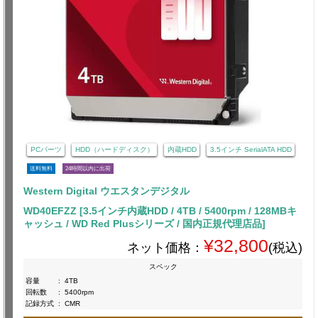
PCパーツ
HDD（ハードディスク）
内蔵HDD
3.5インチ SerialATA HDD
送料無料
24時間以内に出荷
Western Digital ウエスタンデジタル
WD40EFZZ [3.5インチ内蔵HDD / 4TB / 5400rpm / 128MBキ
ャッシュ / WD Red Plusシリーズ / 国内正規代理店品]
¥32,800
ネット価格：
(税込)
スペック
容量
:
4TB
回転数
:
5400rpm
記録方式
:
CMR