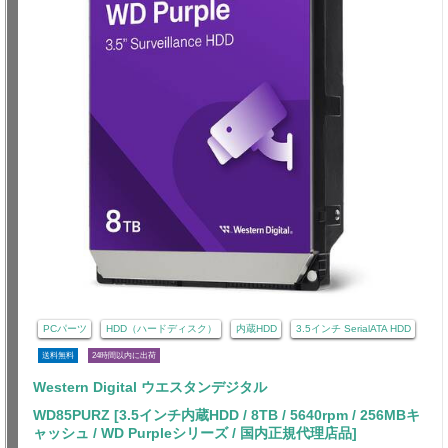
PCパーツ
HDD（ハードディスク）
内蔵HDD
3.5インチ SerialATA HDD
送料無料
24時間以内に出荷
Western Digital ウエスタンデジタル
WD85PURZ [3.5インチ内蔵HDD / 8TB / 5640rpm / 256MBキ
ャッシュ / WD Purpleシリーズ / 国内正規代理店品]