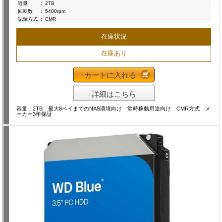
容量
:
2TB
回転数
:
5400rpm
記録方式
:
CMR
在庫状況
在庫あり
カートに入れる
詳細はこちら
容量：2TB 最大8ベイまでのNAS環境向け 常時稼動用途向け CMR方式 メ
ーカー3年保証