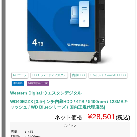
PCパーツ
HDD（ハードディスク）
内蔵HDD
3.5インチ SerialATA HDD
送料無料
24時間以内に出荷
Western Digital ウエスタンデジタル
WD40EZZX [3.5インチ内蔵HDD / 4TB / 5400rpm / 128MBキ
ャッシュ / WD Blueシリーズ / 国内正規代理店品]
¥28,501
ネット価格：
(税込)
スペック
容量
:
4TB
回転数
:
5400rpm