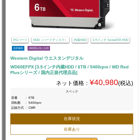
PCパーツ
HDD（ハードディスク）
内蔵HDD
3.5インチ SerialATA HDD
送料無料
24時間以内に出荷
Western Digital ウエスタンデジタル
WD60EFPX [3.5インチ内蔵HDD / 6TB / 5400rpm / WD Red
Plusシリーズ / 国内正規代理店品]
¥40,980
ネット価格：
(税込)
スペック
容量
:
6TB
回転数
:
5400rpm
記録方式
:
CMR
在庫状況
在庫あり