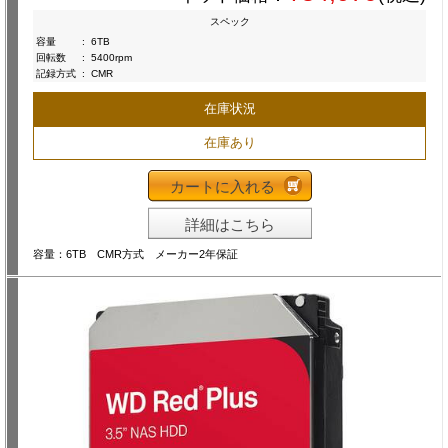
スペック
容量
:
6TB
回転数
:
5400rpm
記録方式
:
CMR
在庫状況
在庫あり
カートに入れる
詳細はこちら
容量：6TB CMR方式 メーカー2年保証