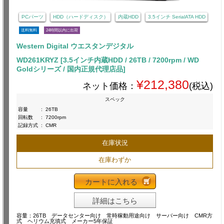
PCパーツ
HDD（ハードディスク）
内蔵HDD
3.5インチ SerialATA HDD
送料無料
24時間以内に出荷
Western Digital ウエスタンデジタル
WD261KRYZ [3.5インチ内蔵HDD / 26TB / 7200rpm / WD
Goldシリーズ / 国内正規代理店品]
¥212,380
ネット価格：
(税込)
スペック
容量
:
26TB
回転数
:
7200rpm
記録方式
:
CMR
在庫状況
在庫わずか
カートに入れる
詳細はこちら
容量：26TB データセンター向け 常時稼動用途向け サーバー向け CMR方
式 ヘリウム充填式 メーカー5年保証