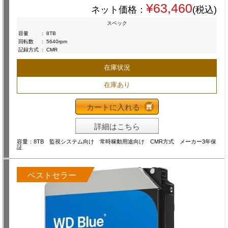
¥63,460
ネット価格：
(税込)
スペック
容量
:
8TB
回転数
:
5640rpm
記録方式
:
CMR
在庫状況
在庫あり
カートに入れる
詳細はこちら
容量：8TB 監視システム向け 常時稼動用途向け CMR方式 メーカー3年保
証
ベストセラー