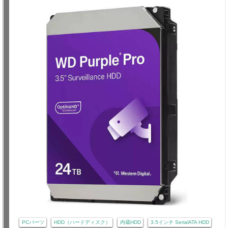
PCパーツ
HDD（ハードディスク）
内蔵HDD
3.5インチ SerialATA HDD