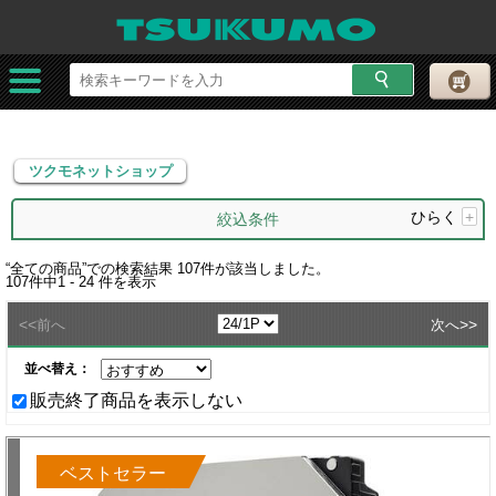
ツクモネットショップ
ツクモネットショップ
ひらく
+
絞込条件
“
全ての商品
”での検索結果
107
件が該当しました。
107
件中
1 - 24
件を表示
<<
>>
前へ
次へ
並べ替え：
販売終了商品を表示しない
ベストセラー