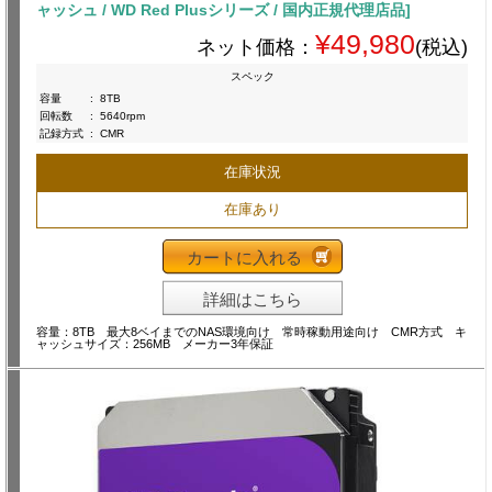
ャッシュ / WD Red Plusシリーズ / 国内正規代理店品]
¥49,980
ネット価格：
(税込)
スペック
容量
:
8TB
回転数
:
5640rpm
記録方式
:
CMR
在庫状況
在庫あり
カートに入れる
詳細はこちら
容量：8TB 最大8ベイまでのNAS環境向け 常時稼動用途向け CMR方式 キ
ャッシュサイズ：256MB メーカー3年保証