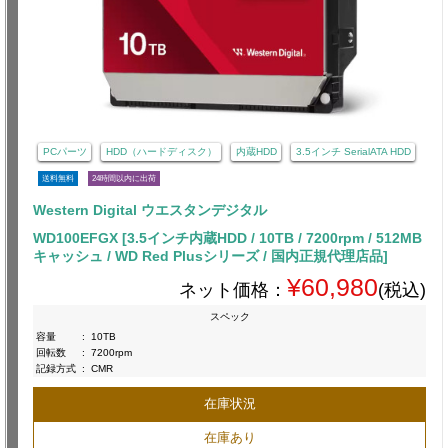
PCパーツ
HDD（ハードディスク）
内蔵HDD
3.5インチ SerialATA HDD
送料無料
24時間以内に出荷
Western Digital ウエスタンデジタル
WD100EFGX [3.5インチ内蔵HDD / 10TB / 7200rpm / 512MB
キャッシュ / WD Red Plusシリーズ / 国内正規代理店品]
¥60,980
ネット価格：
(税込)
スペック
容量
:
10TB
回転数
:
7200rpm
記録方式
:
CMR
在庫状況
在庫あり