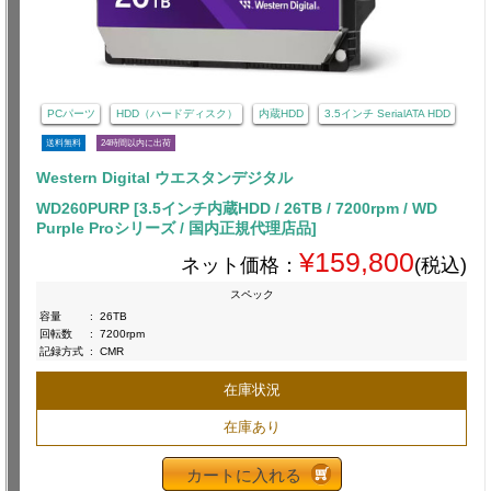
PCパーツ
HDD（ハードディスク）
内蔵HDD
3.5インチ SerialATA HDD
送料無料
24時間以内に出荷
Western Digital ウエスタンデジタル
WD260PURP [3.5インチ内蔵HDD / 26TB / 7200rpm / WD
Purple Proシリーズ / 国内正規代理店品]
¥159,800
ネット価格：
(税込)
スペック
容量
:
26TB
回転数
:
7200rpm
記録方式
:
CMR
在庫状況
在庫あり
カートに入れる