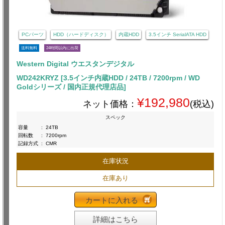
PCパーツ
HDD（ハードディスク）
内蔵HDD
3.5インチ SerialATA HDD
送料無料
24時間以内に出荷
Western Digital ウエスタンデジタル
WD242KRYZ [3.5インチ内蔵HDD / 24TB / 7200rpm / WD
Goldシリーズ / 国内正規代理店品]
¥192,980
ネット価格：
(税込)
スペック
容量
:
24TB
回転数
:
7200rpm
記録方式
:
CMR
在庫状況
在庫あり
カートに入れる
詳細はこちら