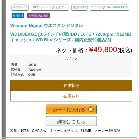
PCパーツ
HDD（ハードディスク）
内蔵HDD
3.5インチ SerialATA HDD
送料無料
24時間以内に出荷
Western Digital ウエスタンデジタル
WD100EAGZ [3.5インチ内蔵HDD / 10TB / 7200rpm / 512MB
キャッシュ / WD Blueシリーズ / 国内正規代理店品]
¥49,800
ネット価格：
(税込)
スペック
容量
:
10TB
回転数
:
7200rpm
記録方式
:
CMR
在庫状況
在庫あり
カートに入れる
詳細はこちら
容量：10TB CMR方式 キャッシュサイズ：512MB メーカー2年保証