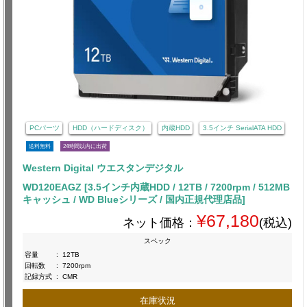
PCパーツ
HDD（ハードディスク）
内蔵HDD
3.5インチ SerialATA HDD
送料無料
24時間以内に出荷
Western Digital ウエスタンデジタル
WD120EAGZ [3.5インチ内蔵HDD / 12TB / 7200rpm / 512MB
キャッシュ / WD Blueシリーズ / 国内正規代理店品]
¥67,180
ネット価格：
(税込)
スペック
容量
:
12TB
回転数
:
7200rpm
記録方式
:
CMR
在庫状況