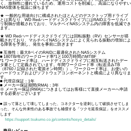
く、放熱性に優れているため、運用コストを削減し、高温になりやすい
NAS筐体を低温に保ちます
★ 一般的な用途向けに構成されたほとんどのデスクトップ用ドライブ
とは異なり、WD RedハードディスクドライブにはRAIDエラーリカバ
リ制御が搭載されており、マルチベイNASシステム内の障害を低減でき
ます。
★ WD Redハードディスクドライブには回転振動（RV）センサーが搭
載されており、マルチベイNASシステムによく見られる振動の増加によ
る障害を予測し、発生を事前に防ぎます
■ 互換性：最大8ベイのRAIDに最適化されたNASシステム
■ 180TB/年のワークロード率*1と100万時間のMTBF
*1 ワークロード率は、ハードディスクドライブに相互転送されたデー
タ量として定義されています。年間ワークロード率（転送済みTB
（8760 / 記録された電源オン時間））。ワークロード率は、お使いの
ハードウェアおよびソフトウェアコンポーネントと構成により異なりま
す。
■ 代理店保証：1年
■ メーカー保証期間(RMA)：3年
※ メーカー保証(RMA)につきましてはお客様にて直接メーカーへ申請
する必要がございます
■ 誤って落として壊してしまった、コネクターを逆刺しして破損させてしま
った、そんな外来性のある事故でも補償する「ツクモ延長保証」をオススメ
します
https://support.tsukumo.co.jp/contents/hosyo_details/
商品レビュー