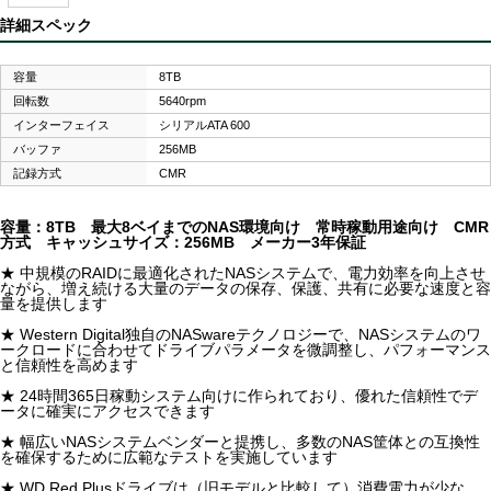
詳細スペック
容量
8TB
回転数
5640rpm
インターフェイス
シリアルATA 600
バッファ
256MB
記録方式
CMR
容量：8TB 最大8ベイまでのNAS環境向け 常時稼動用途向け CMR
方式 キャッシュサイズ：256MB メーカー3年保証
★ 中規模のRAIDに最適化されたNASシステムで、電力効率を向上させ
ながら、増え続ける大量のデータの保存、保護、共有に必要な速度と容
量を提供します
★ Western Digital独自のNASwareテクノロジーで、NASシステムのワ
ークロードに合わせてドライブパラメータを微調整し、パフォーマンス
と信頼性を高めます
★ 24時間365日稼動システム向けに作られており、優れた信頼性でデ
ータに確実にアクセスできます
★ 幅広いNASシステムベンダーと提携し、多数のNAS筐体との互換性
を確保するために広範なテストを実施しています
★ WD Red Plusドライブは（旧モデルと比較して）消費電力が少な