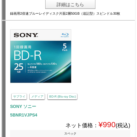
詳細はこちら
録画用2倍速ブルーレイディスク片面2層50GB（追記型）スピンドル30枚
サプライ
メディア
BD-R (Blu-ray Disc)
SONY ソニー
5BNR1VJPS4
¥990
ネット価格：
(税込)
スペック