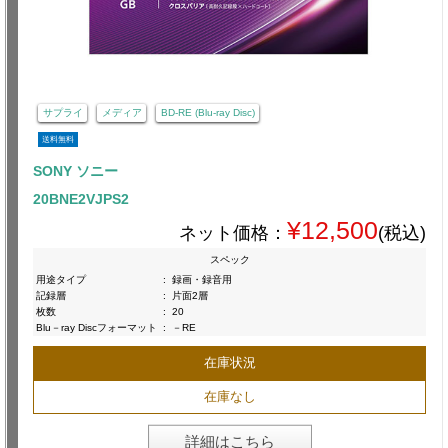
サプライ
メディア
BD-RE (Blu-ray Disc)
送料無料
SONY ソニー
20BNE2VJPS2
¥12,500
ネット価格：
(税込)
スペック
用途タイプ
:
録画・録音用
記録層
:
片面2層
枚数
:
20
Blu－ray Discフォーマット
:
－RE
在庫状況
在庫なし
詳細はこちら