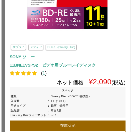
サプライ
メディア
BD-RE (Blu-ray Disc)
SONY ソニー
11BNE1VSPS2 ビデオ用ブルーレイディスク
(
1
)
¥2,090
ネット価格：
(税込)
スペック
種類
:
Blu-ray Disc（BD-RE 書換型）
入り数
:
11（10+1）
用途タイプ
:
録画・録音用
記録層
:
片面1層
Blu－ray Discフォーマット
:
－RE
在庫状況