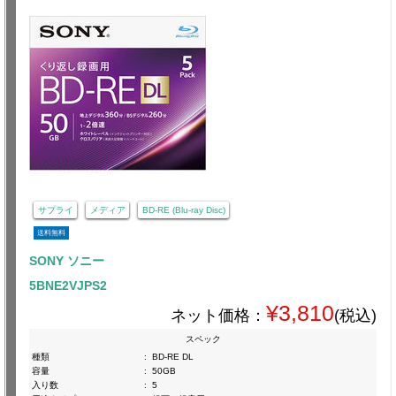
サプライ
メディア
BD-RE (Blu-ray Disc)
送料無料
SONY ソニー
5BNE2VJPS2
¥3,810
ネット価格：
(税込)
スペック
種類
:
BD-RE DL
容量
:
50GB
入り数
:
5