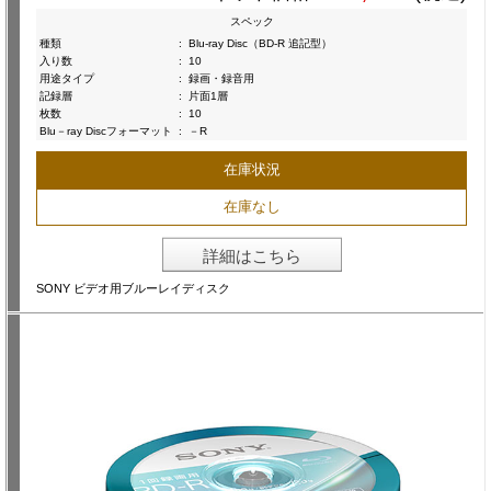
スペック
種類
:
Blu-ray Disc（BD-R 追記型）
入り数
:
10
用途タイプ
:
録画・録音用
記録層
:
片面1層
枚数
:
10
Blu－ray Discフォーマット
:
－R
在庫状況
在庫なし
詳細はこちら
SONY ビデオ用ブルーレイディスク