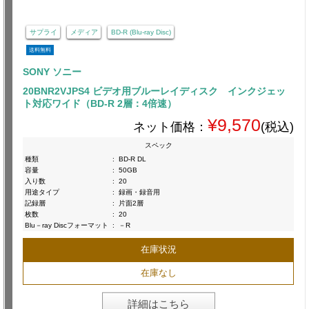
サプライ
メディア
BD-R (Blu-ray Disc)
送料無料
SONY ソニー
20BNR2VJPS4 ビデオ用ブルーレイディスク インクジェッ
ト対応ワイド（BD-R 2層：4倍速）
¥9,570
ネット価格：
(税込)
スペック
種類
:
BD-R DL
容量
:
50GB
入り数
:
20
用途タイプ
:
録画・録音用
記録層
:
片面2層
枚数
:
20
Blu－ray Discフォーマット
:
－R
在庫状況
在庫なし
詳細はこちら