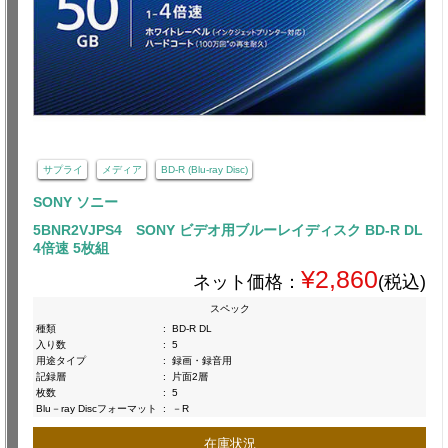
サプライ
メディア
BD-R (Blu-ray Disc)
SONY ソニー
5BNR2VJPS4 SONY ビデオ用ブルーレイディスク BD-R DL
4倍速 5枚組
¥2,860
ネット価格：
(税込)
スペック
種類
:
BD-R DL
入り数
:
5
用途タイプ
:
録画・録音用
記録層
:
片面2層
枚数
:
5
Blu－ray Discフォーマット
:
－R
在庫状況