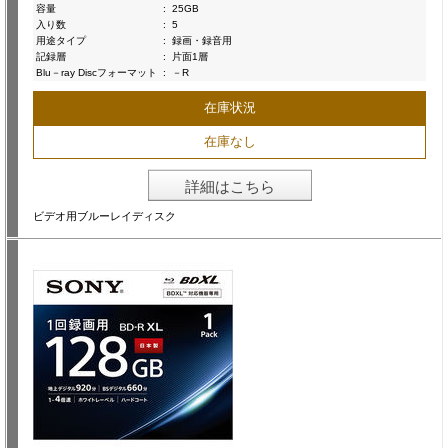
容量
:
25GB
入り数
:
5
用途タイプ
:
録画・録音用
記録層
:
片面1層
Blu－ray Discフォーマット
:
－R
在庫状況
在庫なし
詳細はこちら
ビデオ用ブルーレイディスク