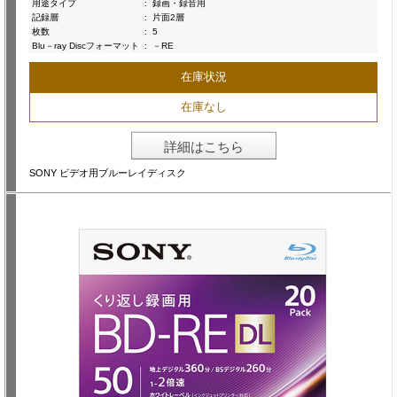
用途タイプ
:
録画・録音用
記録層
:
片面2層
枚数
:
5
Blu－ray Discフォーマット
:
－RE
在庫状況
在庫なし
詳細はこちら
SONY ビデオ用ブルーレイディスク