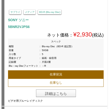
サプライ
メディア
BD-R (Blu-ray Disc)
SONY ソニー
5BNR2VJPS6
¥2,930
ネット価格：
(税込)
スペック
種類
:
Blu-ray Disc（BD-R 追記型）
容量
:
50GB
入り数
:
5
用途タイプ
:
録画・録音用
記録層
:
片面2層
Blu－ray Discフォーマット
:
－R
在庫状況
在庫なし
詳細はこちら
ビデオ用ブルーレイディスク