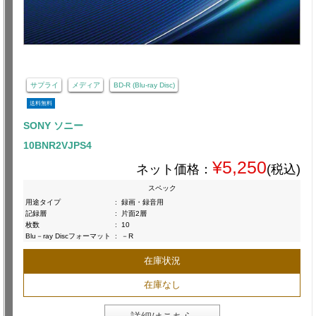
サプライ
メディア
BD-R (Blu-ray Disc)
送料無料
SONY ソニー
10BNR2VJPS4
¥5,250
ネット価格：
(税込)
スペック
用途タイプ
:
録画・録音用
記録層
:
片面2層
枚数
:
10
Blu－ray Discフォーマット
:
－R
在庫状況
在庫なし