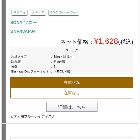
サプライ
メディア
BD-R (Blu-ray Disc)
SONY ソニー
BNR4VAPJ4
¥1,628
ネット価格：
(税込)
スペック
用途タイプ
:
録画・録音用
記録層
:
片面4層
枚数
:
1
Blu－ray Discフォーマット
:
－R XL 4層
在庫状況
在庫なし
詳細はこちら
ビデオ用ブルーレイディスク