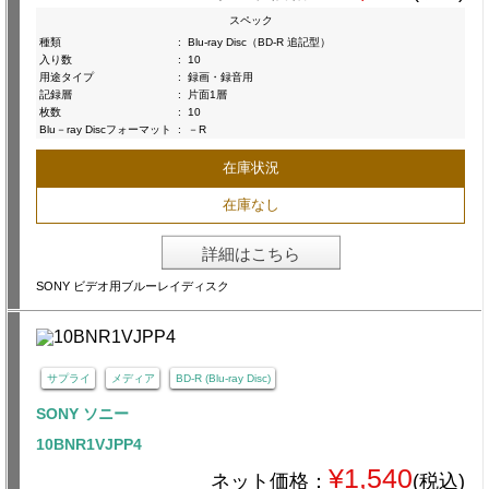
スペック
種類
:
Blu-ray Disc（BD-R 追記型）
入り数
:
10
用途タイプ
:
録画・録音用
記録層
:
片面1層
枚数
:
10
Blu－ray Discフォーマット
:
－R
在庫状況
在庫なし
詳細はこちら
SONY ビデオ用ブルーレイディスク
サプライ
メディア
BD-R (Blu-ray Disc)
SONY ソニー
10BNR1VJPP4
¥1,540
ネット価格：
(税込)