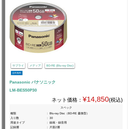
サプライ
メディア
BD-RE (Blu-ray Disc)
送料無料
Panasonic パナソニック
LM-BES50P30
¥14,850
ネット価格：
(税込)
スペック
種類
:
Blu-ray Disc（BD-RE 書換型）
入り数
:
30
用途タイプ
:
録画・録音用
記録層
:
片面2層