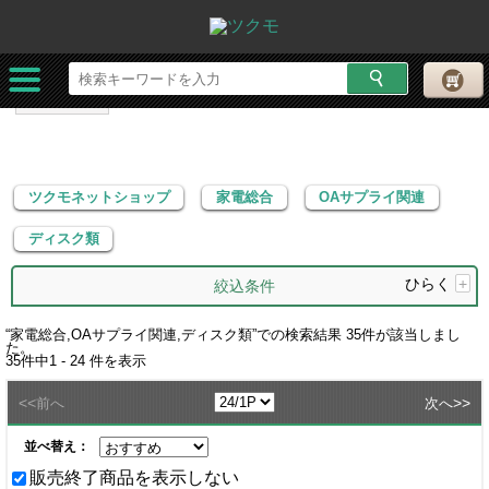
ツクモネットショップ
家電総合
OAサプライ関連
ディスク類
ツクモネットショップ
家電総合
OAサプライ関連
ディスク類
ひらく
+
絞込条件
“
家電総合,OAサプライ関連,ディスク類
”での検索結果
35
件が該当しまし
た。
35
件中
1 - 24
件を表示
<<
>>
前へ
次へ
並べ替え：
販売終了商品を表示しない