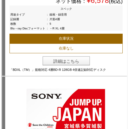
¥6,578
ネット価格：
(税込)
スペック
用途タイプ
:
録画・録音用
記録層
:
片面4層
枚数
:
5
Blu－ray Discフォーマット
:
－R XL 4層
在庫状況
在庫なし
詳細はこちら
「BDXL（TM）」規格対応 4層BD-R 128GB 4倍速記録対応ディスク