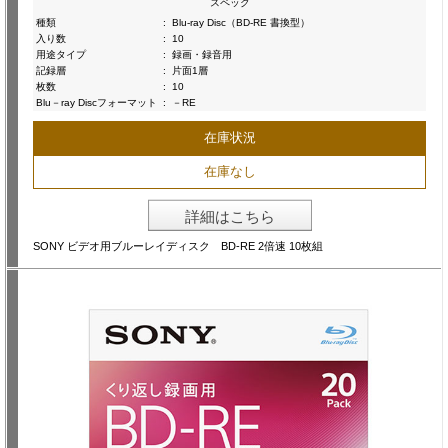
スペック
種類
:
Blu-ray Disc（BD-RE 書換型）
入り数
:
10
用途タイプ
:
録画・録音用
記録層
:
片面1層
枚数
:
10
Blu－ray Discフォーマット
:
－RE
在庫状況
在庫なし
詳細はこちら
SONY ビデオ用ブルーレイディスク BD-RE 2倍速 10枚組