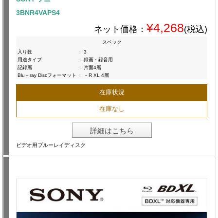
3BNR4VAPS4
¥4,268
ネット価格：
(税込)
スペック
入り数
:
3
用途タイプ
:
録画・録音用
記録層
:
片面4層
Blu－ray Discフォーマット
:
－R XL 4層
在庫状況
在庫なし
詳細はこちら
ビデオ用ブルーレイディスク