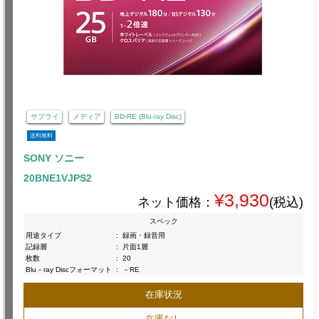
サプライ
メディア
BD-RE (Blu-ray Disc)
送料無料
SONY ソニー
20BNE1VJPS2
¥3,930
ネット価格：
(税込)
スペック
用途タイプ
:
録画・録音用
記録層
:
片面1層
枚数
:
20
Blu－ray Discフォーマット
:
－RE
在庫状況
在庫なし