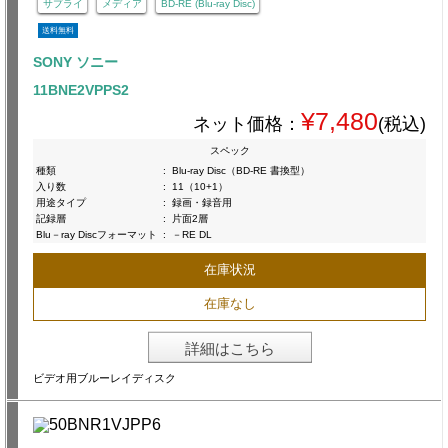
サプライ
メディア
BD-RE (Blu-ray Disc)
送料無料
SONY ソニー
11BNE2VPPS2
¥7,480
ネット価格：
(税込)
スペック
種類
:
Blu-ray Disc（BD-RE 書換型）
入り数
:
11（10+1）
用途タイプ
:
録画・録音用
記録層
:
片面2層
Blu－ray Discフォーマット
:
－RE DL
在庫状況
在庫なし
詳細はこちら
ビデオ用ブルーレイディスク