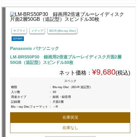
サプライ
メディア
BD-R (Blu-ray Disc)
送料無料
Panasonic パナソニック
LM-BRS50P30 録画用2倍速ブルーレイディスク片面2層
50GB（追記型）スピンドル30枚
¥9,680
ネット価格：
(税込)
スペック
種類
:
Blu-ray Disc（BD-R 追記型）
入り数
:
30
用途タイプ
:
録画・録音用
記録層
:
片面2層
Blu－ray Discフォーマット
:
－R
在庫状況
在庫なし