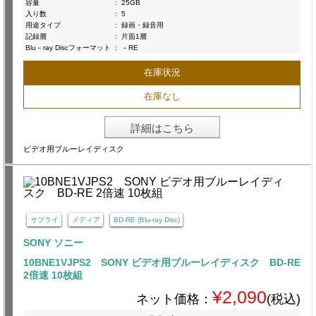
容量
:
25GB
入り数
:
5
用途タイプ
:
録画・録音用
記録層
:
片面1層
Blu－ray Discフォーマット
:
－RE
在庫状況
在庫なし
詳細はこちら
ビデオ用ブルーレイディスク
サプライ
メディア
BD-RE (Blu-ray Disc)
SONY ソニー
10BNE1VJPS2 SONY ビデオ用ブルーレイディスク BD-RE
2倍速 10枚組
¥2,090
ネット価格：
(税込)