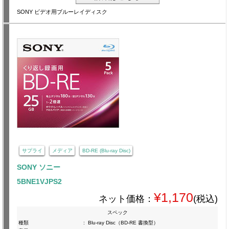
SONY ビデオ用ブルーレイディスク
サプライ
メディア
BD-RE (Blu-ray Disc)
SONY ソニー
5BNE1VJPS2
¥1,170
ネット価格：
(税込)
スペック
種類
:
Blu-ray Disc（BD-RE 書換型）