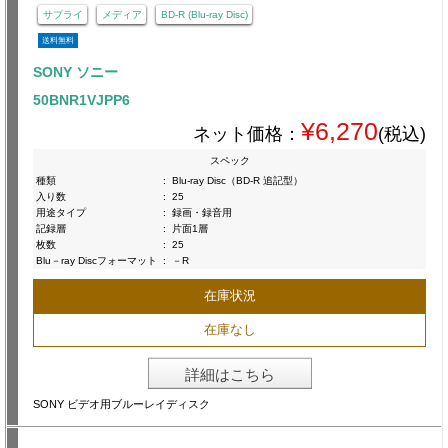
サプライ
メディア
BD-R (Blu-ray Disc)
送料無料
SONY ソニー
50BNR1VJPP6
¥6,270
ネット価格：
(税込)
スペック
種類
:
Blu-ray Disc（BD-R 追記型）
入り数
:
25
用途タイプ
:
録画・録音用
記録層
:
片面1層
枚数
:
25
Blu－ray Discフォーマット
:
－R
在庫状況
在庫なし
詳細はこちら
SONY ビデオ用ブルーレイディスク