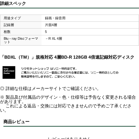
詳細スペック
用途タイプ
録画・録音用
記録層
片面4層
枚数
5
Blu－ray Discフォーマ
－R XL 4層
ット
「BDXL（TM）」規格対応 4層BD-R 128GB 4倍速記録対応ディスク
◎ 詳細な仕様はメーカーサイトでご確認ください。
※ 製品及び付属品のデザイン・色・仕様等は予告なく変更される場合
があります。
これによる返品・交換には対応できませんので予めご了承くださ
い。
商品レビュー