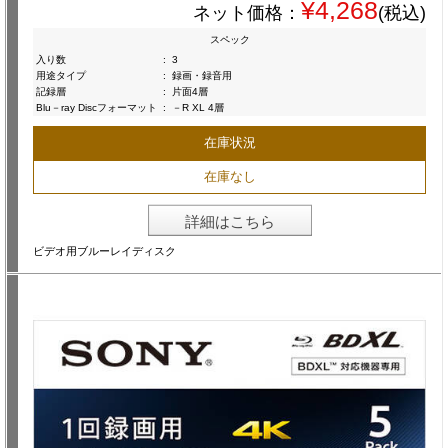
¥4,268
ネット価格：
(税込)
スペック
入り数
:
3
用途タイプ
:
録画・録音用
記録層
:
片面4層
Blu－ray Discフォーマット
:
－R XL 4層
在庫状況
在庫なし
詳細はこちら
ビデオ用ブルーレイディスク