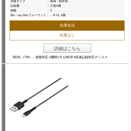
用途タイプ
:
録画・録音用
記録層
:
片面4層
枚数
:
5
Blu－ray Discフォーマット
:
－R XL 4層
在庫状況
在庫なし
詳細はこちら
「BDXL（TM）」規格対応 4層BD-R 128GB 4倍速記録対応ディスク