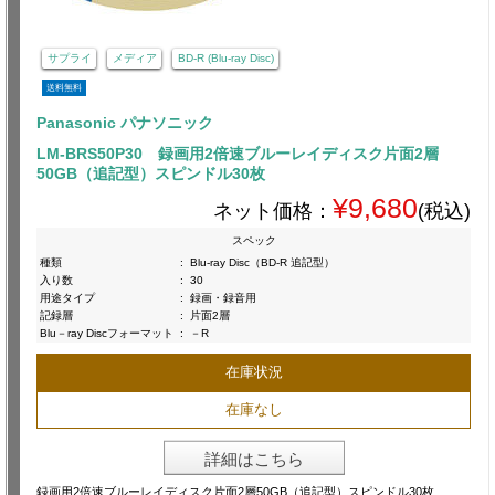
サプライ
メディア
BD-R (Blu-ray Disc)
送料無料
Panasonic パナソニック
LM-BRS50P30 録画用2倍速ブルーレイディスク片面2層
50GB（追記型）スピンドル30枚
¥9,680
ネット価格：
(税込)
スペック
種類
:
Blu-ray Disc（BD-R 追記型）
入り数
:
30
用途タイプ
:
録画・録音用
記録層
:
片面2層
Blu－ray Discフォーマット
:
－R
在庫状況
在庫なし
詳細はこちら
録画用2倍速ブルーレイディスク片面2層50GB（追記型）スピンドル30枚