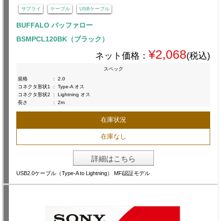
サプライ
ケーブル
USBケーブル
BUFFALO バッファロー
BSMPCL120BK（ブラック）
¥2,068
ネット価格：
(税込)
スペック
規格
:
2.0
コネクタ形状1
:
Type-A オス
コネクタ形状2
:
Lightning オス
長さ
:
2m
在庫状況
在庫なし
詳細はこちら
USB2.0ケーブル（Type-A to Lightning） MFi認証モデル