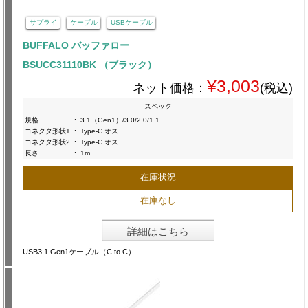
サプライ
ケーブル
USBケーブル
BUFFALO バッファロー
BSUCC31110BK （ブラック）
¥3,003
ネット価格：
(税込)
スペック
規格
:
3.1（Gen1）/3.0/2.0/1.1
コネクタ形状1
:
Type-C オス
コネクタ形状2
:
Type-C オス
長さ
:
1m
在庫状況
在庫なし
詳細はこちら
USB3.1 Gen1ケーブル（C to C）