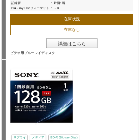
記録層
:
片面1層
Blu－ray Discフォーマット
:
－R
在庫状況
在庫なし
詳細はこちら
ビデオ用ブルーレイディスク
サプライ
メディア
BD-R (Blu-ray Disc)