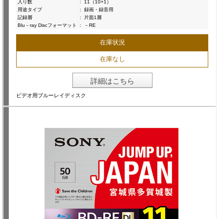
入り数
:
11（10+1）
用途タイプ
:
録画・録音用
記録層
:
片面1層
Blu－ray Discフォーマット
:
－RE
在庫状況
在庫なし
詳細はこちら
ビデオ用ブルーレイディスク