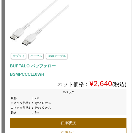
サプライ
ケーブル
USBケーブル
BUFFALO バッファロー
BSMPCCC110WH
¥2,640
ネット価格：
(税込)
スペック
規格
:
2.0
コネクタ形状1
:
Type-C オス
コネクタ形状2
:
Type-C オス
長さ
:
1m
在庫状況
在庫なし