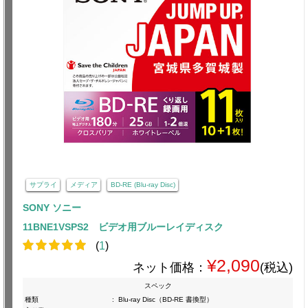
サプライ
メディア
BD-RE (Blu-ray Disc)
SONY ソニー
11BNE1VSPS2 ビデオ用ブルーレイディスク
(
1
)
¥2,090
ネット価格：
(税込)
スペック
種類
:
Blu-ray Disc（BD-RE 書換型）