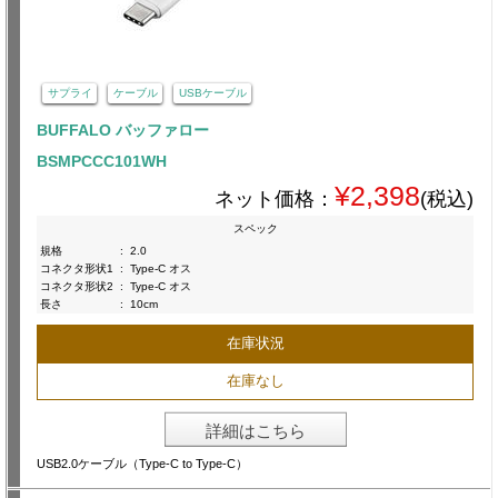
サプライ
ケーブル
USBケーブル
BUFFALO バッファロー
BSMPCCC101WH
¥2,398
ネット価格：
(税込)
スペック
規格
:
2.0
コネクタ形状1
:
Type-C オス
コネクタ形状2
:
Type-C オス
長さ
:
10cm
在庫状況
在庫なし
詳細はこちら
USB2.0ケーブル（Type-C to Type-C）