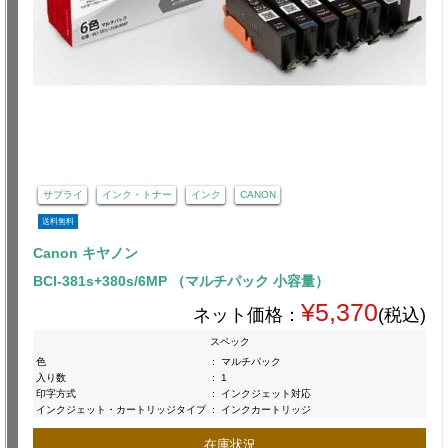
サプライ
インク・トナー
インク
CANON
送料無料
Canon キヤノン
BCI-381s+380s/6MP （マルチパック 小容量）
¥5,370
ネット価格：
(税込)
スペック
色
:
マルチパック
入り数
:
1
印字方式
:
インクジェット対応
インクジェット・カートリッジタイプ
:
インクカートリッジ
在庫状況