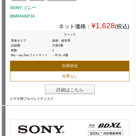
SONY ソニー
BNR4VAPJ4
¥1,628
ネット価格：
(税込)
スペック
用途タイプ
:
録画・録音用
記録層
:
片面4層
枚数
:
1
Blu－ray Discフォーマット
:
－R XL 4層
在庫状況
在庫なし
詳細はこちら
ビデオ用ブルーレイディスク