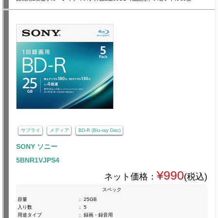
サプライ
メディア
BD-R (Blu-ray Disc)
SONY ソニー
5BNR1VJPS4
¥990
ネット価格：
(税込)
スペック
容量
:
25GB
入り数
:
5
用途タイプ
:
録画・録音用