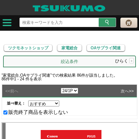
ツクモネットショップ
家電総合
OAサプライ関連
ツクモネットショップ
家電総合
OAサプライ関連
ひらく
+
絞込条件
“
家電総合,OAサプライ関連
”での検索結果
86
件が該当しました。
86
件中
1 - 24
件を表示
<<
>>
前へ
次へ
並べ替え：
販売終了商品を表示しない