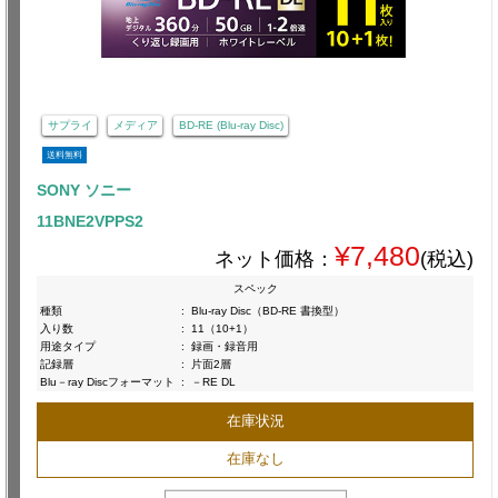
サプライ
メディア
BD-RE (Blu-ray Disc)
送料無料
SONY ソニー
11BNE2VPPS2
¥7,480
ネット価格：
(税込)
スペック
種類
:
Blu-ray Disc（BD-RE 書換型）
入り数
:
11（10+1）
用途タイプ
:
録画・録音用
記録層
:
片面2層
Blu－ray Discフォーマット
:
－RE DL
在庫状況
在庫なし