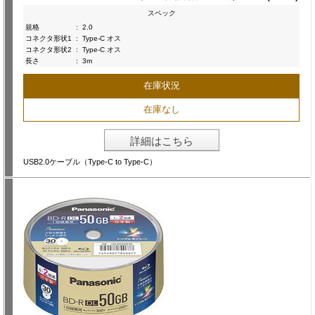
スペック
規格
:
2.0
コネクタ形状1
:
Type-C オス
コネクタ形状2
:
Type-C オス
長さ
:
3m
在庫状況
在庫なし
詳細はこちら
USB2.0ケーブル（Type-C to Type-C）