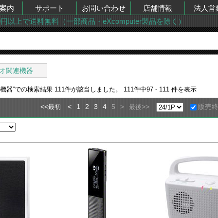
案内
サポート
お問い合わせ
店舗情報
法人営
00円以上で送料無料（一部商品・eXcomputer製品を除く）
オ関連機器
連機器
”での検索結果
111
件が該当しました。
111
件中
97 - 111
件を表示
<<
<
1
2
3
4
5
>
>>
販売
最初
最後