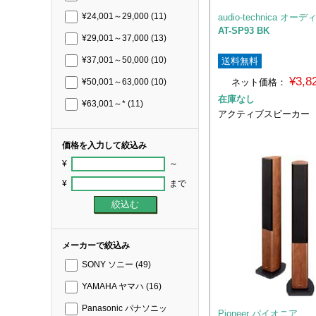
audio-technica オ
¥24,001～29,000
(11)
AT-SP93 BK
¥29,001～37,000
(13)
送料無料
¥37,001～50,000
(10)
¥3,
ネット価格：
¥50,001～63,000
(10)
在庫なし
¥63,001～*
(11)
アクティブスピーカー
価格を入力して絞込み
¥
～
¥
まで
メーカーで絞込み
SONY ソニー
(49)
YAMAHA ヤマハ
(16)
Panasonic パナソニッ
Pioneer パイオニア