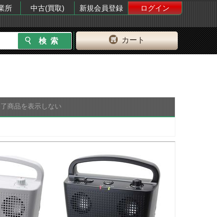
業所
中古(買取)
新規会員登録
ログイン
カート
終了商品を表示しない