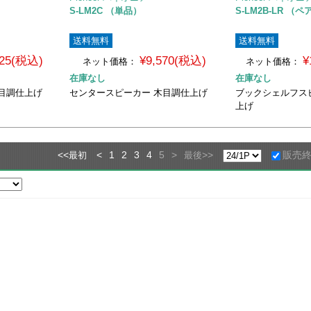
S-LM2C （単品）
S-LM2B-LR （ペ
送料無料
送料無料
025(税込)
¥9,570(税込)
¥
ネット価格：
ネット価格：
在庫なし
在庫なし
木目調仕上げ
センタースピーカー 木目調仕上げ
ブックシェルフス
上げ
<<
<
1
2
3
4
5
>
>>
販売
最初
最後