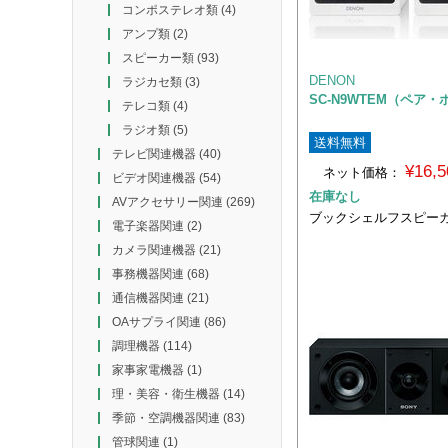
コンポステレオ類
(4)
アンプ類
(2)
スピーカー類
(93)
DENON
ラジカセ類
(3)
SC-N9WTEM（ペア
テレコ類
(4)
ラジオ類
(5)
送料無料
テレビ関連機器
(40)
¥16,
ネット価格：
ビデオ関連機器
(54)
在庫なし
AVアクセサリー関連
(269)
ブックシェルフスピー
電子楽器関連
(2)
カメラ関連機器
(21)
事務機器関連
(68)
通信機器関連
(21)
OAサプライ関連
(86)
調理機器
(114)
家事家電機器
(1)
理・美容・衛生機器
(14)
季節・空調機器関連
(83)
管球関連
(1)