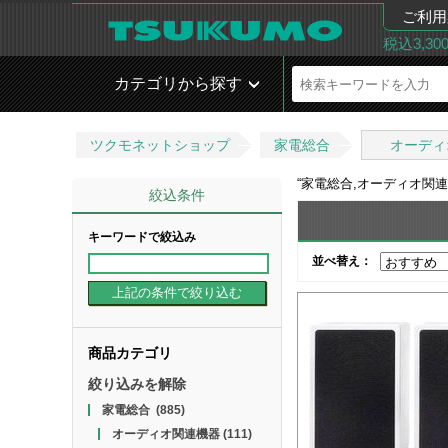
ご利用
税込3,3
カテゴリから探す
ツクモネットショップ
家電総合
オーディ
“
家電総合,オーディオ関
絞込条件
キーワードで絞込み
並べ替え：
商品カテゴリ
絞り込みを解除
家電総合
(885)
オーディオ関連機器
(111)