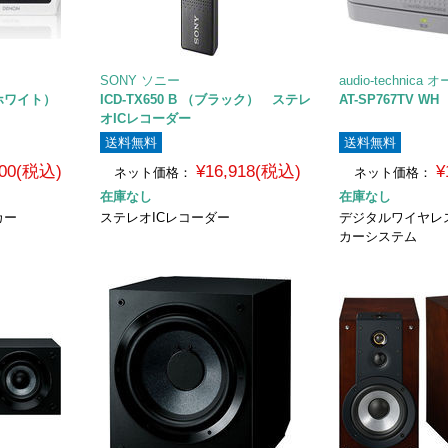
SONY ソニー
audio-techni
・ホワイト）
ICD-TX650 B （ブラック） ステレ
AT-SP767TV 
オICレコーダー
送料無料
送料無料
500(税込)
¥16,918(税込)
¥
ネット価格：
ネット価格：
在庫なし
在庫なし
カー
ステレオICレコーダー
デジタルワイヤレ
カーシステム