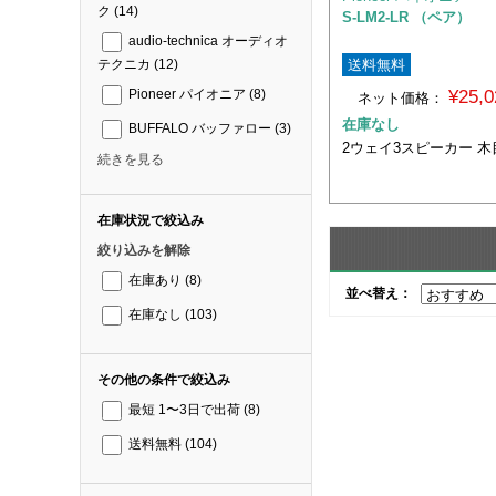
ク
(14)
S-LM2-LR （ペア）
audio-technica オーディオ
送料無料
テクニカ
(12)
¥25,
Pioneer パイオニア
(8)
ネット価格：
在庫なし
BUFFALO バッファロー
(3)
2ウェイ3スピーカー 
続きを見る
在庫状況で絞込み
絞り込みを解除
在庫あり
(8)
並べ替え：
在庫なし
(103)
その他の条件で絞込み
最短 1〜3日で出荷
(8)
送料無料
(104)