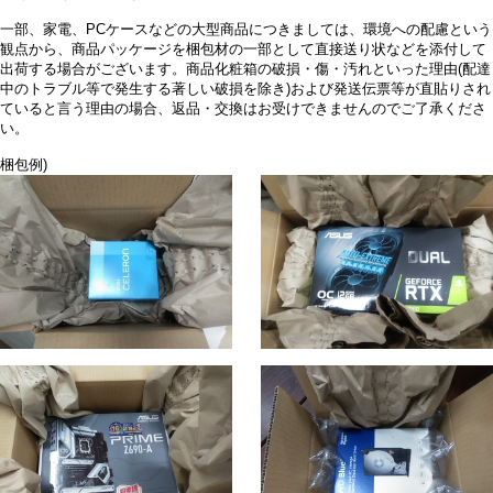
一部、家電、PCケースなどの大型商品につきましては、環境への配慮という
観点から、商品パッケージを梱包材の一部として直接送り状などを添付して
出荷する場合がございます。商品化粧箱の破損・傷・汚れといった理由(配達
中のトラブル等で発生する著しい破損を除き)および発送伝票等が直貼りされ
ていると言う理由の場合、返品・交換はお受けできませんのでご了承くださ
い。
梱包例)