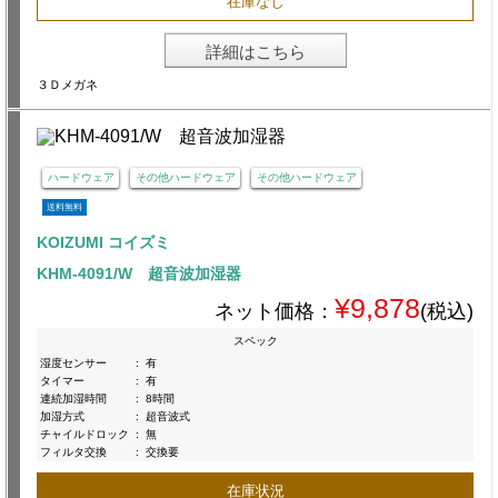
在庫なし
詳細はこちら
３Ｄメガネ
ハードウェア
その他ハードウェア
その他ハードウェア
送料無料
KOIZUMI コイズミ
KHM-4091/W 超音波加湿器
¥9,878
ネット価格：
(税込)
スペック
湿度センサー
:
有
タイマー
:
有
連続加湿時間
:
8時間
加湿方式
:
超音波式
チャイルドロック
:
無
フィルタ交換
:
交換要
在庫状況