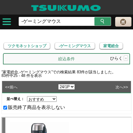
ツクモネットショップ
-ゲーミングマウス
家電総合
ツクモネットショップ
-ゲーミングマウス
家電総合
ひらく
+
絞込条件
“
家電総合,-ゲーミングマウス
”での検索結果
83
件が該当しました。
83
件中
25 - 48
件を表示
<<
>>
前へ
次へ
並べ替え：
販売終了商品を表示しない