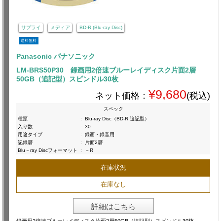
サプライ
メディア
BD-R (Blu-ray Disc)
送料無料
Panasonic パナソニック
LM-BRS50P30 録画用2倍速ブルーレイディスク片面2層
50GB（追記型）スピンドル30枚
¥9,680
ネット価格：
(税込)
スペック
種類
:
Blu-ray Disc（BD-R 追記型）
入り数
:
30
用途タイプ
:
録画・録音用
記録層
:
片面2層
Blu－ray Discフォーマット
:
－R
在庫状況
在庫なし
詳細はこちら