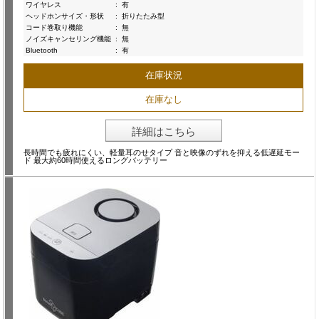
ワイヤレス
:
有
ヘッドホンサイズ・形状
:
折りたたみ型
コード巻取り機能
:
無
ノイズキャンセリング機能
:
無
Bluetooth
:
有
在庫状況
在庫なし
詳細はこちら
長時間でも疲れにくい、軽量耳のせタイプ 音と映像のずれを抑える低遅延モー
ド 最大約60時間使えるロングバッテリー