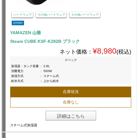
ハードウェア
その他ハードウェア
その他ハードウェア
送料無料
YAMAZEN 山善
Steam CUBE KSF-K282B ブラック
¥8,980
ネット価格：
(税込)
スペック
加湿器・タンク容量
:
2.8L
消費電力
:
500W
加湿方式
:
スチーム式
給水方式
:
上から給水
在庫状況
在庫なし
詳細はこちら
スチーム式加湿器