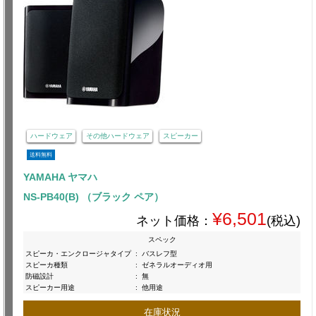
ハードウェア
その他ハードウェア
スピーカー
送料無料
YAMAHA ヤマハ
NS-PB40(B) （ブラック ペア）
¥6,501
ネット価格：
(税込)
スペック
スピーカ・エンクロージャタイプ
:
バスレフ型
スピーカ種類
:
ゼネラルオーディオ用
防磁設計
:
無
スピーカー用途
:
他用途
在庫状況