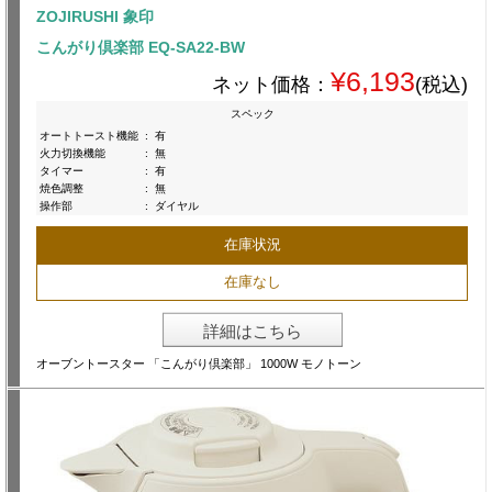
ZOJIRUSHI 象印
こんがり倶楽部 EQ-SA22-BW
¥6,193
ネット価格：
(税込)
スペック
オートトースト機能
:
有
火力切換機能
:
無
タイマー
:
有
焼色調整
:
無
操作部
:
ダイヤル
在庫状況
在庫なし
詳細はこちら
オーブントースター 「こんがり倶楽部」 1000W モノトーン