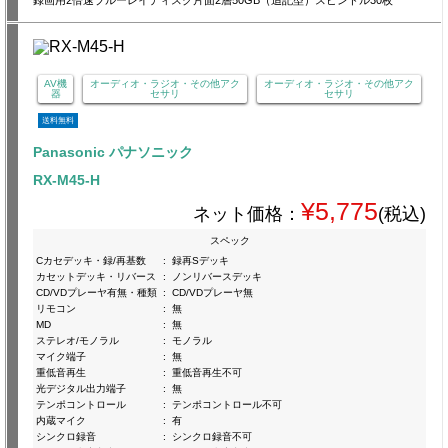
録画用2倍速ブルーレイディスク片面2層50GB（追記型）スピンドル30枚
AV機
オーディオ・ラジオ・その他アク
オーディオ・ラジオ・その他アク
器
セサリ
セサリ
送料無料
Panasonic パナソニック
RX-M45-H
¥5,775
ネット価格：
(税込)
スペック
Cカセデッキ・録/再基数
:
録再Sデッキ
カセットデッキ・リバース
:
ノンリバースデッキ
CD/VDプレーヤ有無・種類
:
CD/VDプレーヤ無
リモコン
:
無
MD
:
無
ステレオ/モノラル
:
モノラル
マイク端子
:
無
重低音再生
:
重低音再生不可
光デジタル出力端子
:
無
テンポコントロール
:
テンポコントロール不可
内蔵マイク
:
有
シンクロ録音
:
シンクロ録音不可