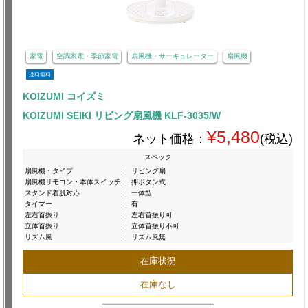
家電
空調家電・季節家電
扇風機・サーキュレーター
扇風機
送料無料
KOIZUMI コイズミ
KOIZUMI SEIKI リビング扇風機 KLF-3035/W
¥5,480
ネット価格：
(税込)
スペック
扇風機・タイプ
:
リビング扇
扇風機リモコン・本体スイッチ
:
押ボタン式
スタンド着脱対応
:
一体型
タイマー
:
有
左右首振り
:
左右首振り可
立体首振り
:
立体首振り不可
リズム風
:
リズム風無
在庫状況
在庫なし