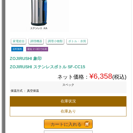
家電総合
調理機器
調理小物類
ボトル・水筒
送料無料
最短 1〜3日で出荷
ZOJIRUSHI 象印
ZOJIRUSHI ステンレスボトル SF-CC15
¥6,358
ネット価格：
(税込)
スペック
保温方式
:
真空保温
在庫状況
在庫あり
カートに入れる