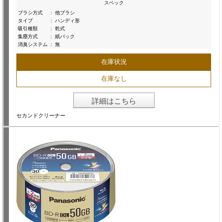
スペック
ブラシ方式
:
他ブラシ
タイプ
:
ハンディ形
吸引種類
:
乾式
集塵方式
:
紙パック
消臭システム
:
無
在庫状況
在庫なし
詳細はこちら
セカンドクリーナー