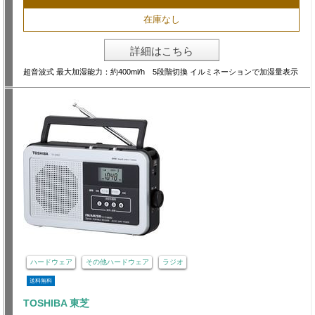
在庫なし
詳細はこちら
超音波式 最大加湿能力：約400ml/h 5段階切換 イルミネーションで加湿量表示
ハードウェア
その他ハードウェア
ラジオ
送料無料
TOSHIBA 東芝