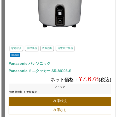
家電総合
調理機器
炊飯器類
他電気炊飯器
送料無料
Panasonic パナソニック
Panasonic ミニクッカー SR-MC03-S
¥7,678
ネット価格：
(税込)
スペック
炊飯釜種類
:
他炊飯釜
在庫状況
在庫なし