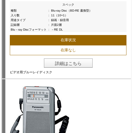
スペック
種類
:
Blu-ray Disc（BD-RE 書換型）
入り数
:
11（10+1）
用途タイプ
:
録画・録音用
記録層
:
片面2層
Blu－ray Discフォーマット
:
－RE DL
在庫状況
在庫なし
詳細はこちら
ビデオ用ブルーレイディスク