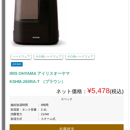
ハードウェア
その他ハードウェア
その他ハードウェア
送料無料
IRIS OHYAMA アイリスオーヤマ
KSHM-260RA-T （ブラウン）
¥5,478
ネット価格：
(税込)
スペック
連続加湿時間
:
9時間
加湿器・タンク容量
:
2.4L
消費電力
:
210W
加湿方式
:
スチーム式
在庫状況