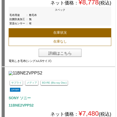
¥8,778
ネット価格：
(税込)
スペック
毛布用途
:
敷毛布
抗菌防臭加工
:
無
室温センサー
:
有
在庫状況
在庫なし
詳細はこちら
電気しき毛布(シングルLSサイズ)
サプライ
メディア
BD-RE (Blu-ray Disc)
送料無料
SONY ソニー
11BNE2VPPS2
¥7,480
ネット価格：
(税込)