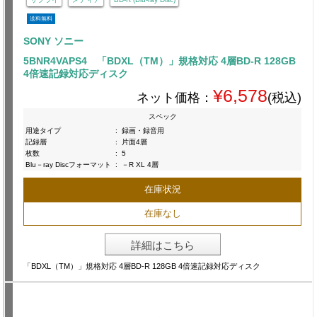
送料無料
SONY ソニー
5BNR4VAPS4 「BDXL（TM）」規格対応 4層BD-R 128GB
4倍速記録対応ディスク
¥6,578
ネット価格：
(税込)
スペック
用途タイプ
:
録画・録音用
記録層
:
片面4層
枚数
:
5
Blu－ray Discフォーマット
:
－R XL 4層
在庫状況
在庫なし
詳細はこちら
「BDXL（TM）」規格対応 4層BD-R 128GB 4倍速記録対応ディスク