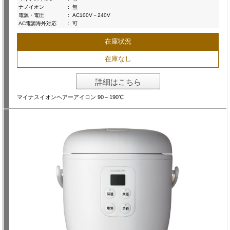
ナノイオン
:
無
電源・電圧
:
AC100V－240V
AC電源海外対応
:
可
在庫状況
在庫なし
詳細はこちら
マイナスイオンヘアーアイロン 90～190℃