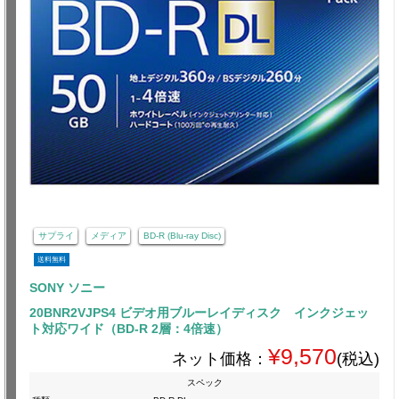
サプライ
メディア
BD-R (Blu-ray Disc)
送料無料
SONY ソニー
20BNR2VJPS4 ビデオ用ブルーレイディスク インクジェッ
ト対応ワイド（BD-R 2層：4倍速）
¥9,570
ネット価格：
(税込)
スペック