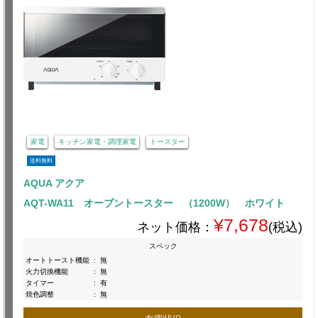
家電
キッチン家電・調理家電
トースター
送料無料
AQUA アクア
AQT-WA11 オーブントースター （1200W） ホワイト
¥7,678
ネット価格：
(税込)
スペック
オートトースト機能
:
無
火力切換機能
:
無
タイマー
:
有
焼色調整
:
無