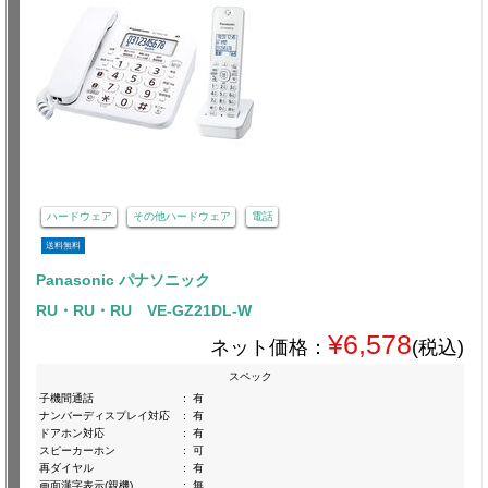
ハードウェア
その他ハードウェア
電話
送料無料
Panasonic パナソニック
RU・RU・RU VE-GZ21DL-W
¥6,578
ネット価格：
(税込)
スペック
子機間通話
:
有
ナンバーディスプレイ対応
:
有
ドアホン対応
:
有
スピーカーホン
:
可
再ダイヤル
:
有
画面漢字表示(親機)
:
無