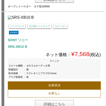
オーブントースター タテ型1000W
ハードウェア
その他ハードウェア
スピーカー
送料無料
SONY ソニー
SRS-XB10 B
¥7,568
ネット価格：
(税込)
スペック
スピーカ種類
:
ゼネラルオーディオ用
防磁設計
:
無
防水規格
:
ステレオミニプラグ(3.5mm)
プラグ部形状
:
有
在庫状況
在庫なし
詳細はこちら