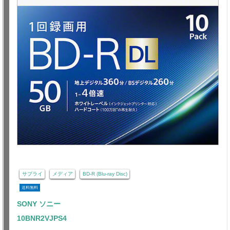
サプライ
メディア
BD-R (Blu-ray Disc)
送料無料
SONY ソニー
10BNR2VJPS4