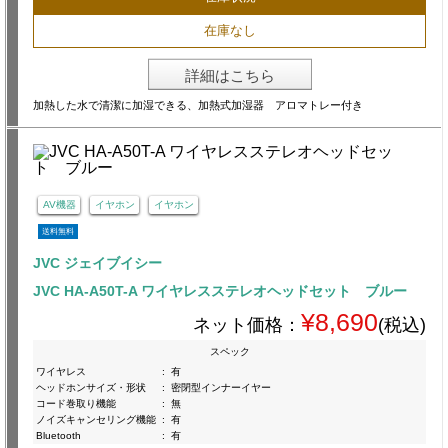
在庫なし
詳細はこちら
加熱した水で清潔に加湿できる、加熱式加湿器 アロマトレー付き
AV機器
イヤホン
イヤホン
送料無料
JVC ジェイブイシー
JVC HA-A50T-A ワイヤレスステレオヘッドセット ブルー
¥8,690
ネット価格：
(税込)
スペック
ワイヤレス
:
有
ヘッドホンサイズ・形状
:
密閉型インナーイヤー
コード巻取り機能
:
無
ノイズキャンセリング機能
:
有
Bluetooth
:
有