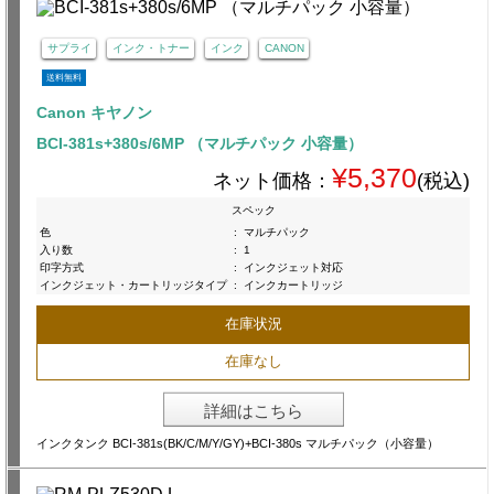
サプライ
インク・トナー
インク
CANON
送料無料
Canon キヤノン
BCI-381s+380s/6MP （マルチパック 小容量）
¥5,370
ネット価格：
(税込)
スペック
色
:
マルチパック
入り数
:
1
印字方式
:
インクジェット対応
インクジェット・カートリッジタイプ
:
インクカートリッジ
在庫状況
在庫なし
詳細はこちら
インクタンク BCI-381s(BK/C/M/Y/GY)+BCI-380s マルチパック（小容量）