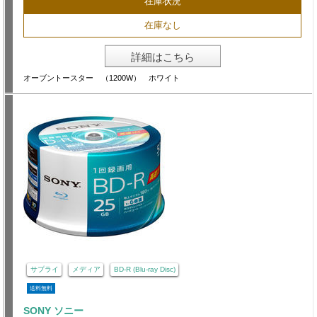
在庫状況
在庫なし
詳細はこちら
オーブントースター （1200W） ホワイト
サプライ
メディア
BD-R (Blu-ray Disc)
送料無料
SONY ソニー