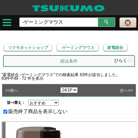
ツクモネットショップ
-ゲーミングマウス
家電総合
ツクモネットショップ
-ゲーミングマウス
家電総合
ひらく
+
絞込条件
“
家電総合,-ゲーミングマウス
”での検索結果
83
件が該当しました。
83
件中
49 - 72
件を表示
<<
>>
前へ
次へ
並べ替え：
販売終了商品を表示しない