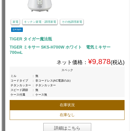
家電
キッチン家電・調理家電
その他調理家電
送料無料
TIGER タイガー魔法瓶
TIGER ミキサー SKS-H700W ホワイト 電気ミキサー
700mL
¥9,878
ネット価格：
(税込)
スペック
ミル
:
無
コードタイプ
:
非コードレス(AC電源のみ)
チタンカッター
:
チタンカッター
スピード調節
:
無
ケース付属
:
ケース無
在庫状況
在庫なし
詳細はこちら