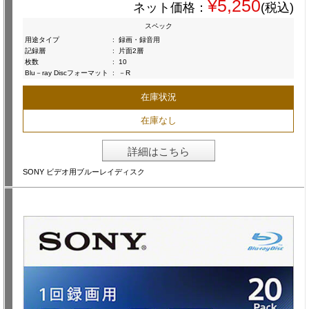
¥5,250
ネット価格：
(税込)
スペック
用途タイプ
:
録画・録音用
記録層
:
片面2層
枚数
:
10
Blu－ray Discフォーマット
:
－R
在庫状況
在庫なし
詳細はこちら
SONY ビデオ用ブルーレイディスク