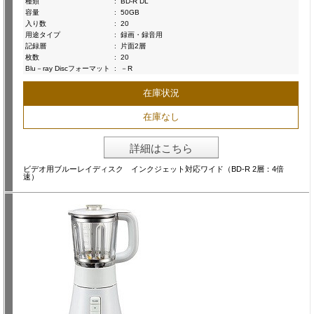
種類
:
BD-R DL
容量
:
50GB
入り数
:
20
用途タイプ
:
録画・録音用
記録層
:
片面2層
枚数
:
20
Blu－ray Discフォーマット
:
－R
在庫状況
在庫なし
詳細はこちら
ビデオ用ブルーレイディスク インクジェット対応ワイド（BD-R 2層：4倍
速）