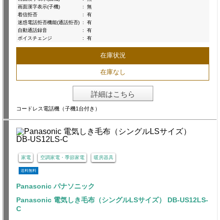
画面漢字表示(子機)
:
無
着信拒否
:
有
迷惑電話拒否機能(通話拒否)
:
有
自動通話録音
:
有
ボイスチェンジ
:
有
在庫状況
在庫なし
詳細はこちら
コードレス電話機（子機1台付き）
家電
空調家電・季節家電
暖房器具
送料無料
Panasonic パナソニック
Panasonic 電気しき毛布（シングルLSサイズ） DB-US12LS-
C