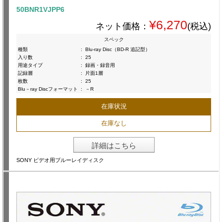
50BNR1VJPP6
¥6,270
ネット価格：
(税込)
スペック
種類
:
Blu-ray Disc（BD-R 追記型）
入り数
:
25
用途タイプ
:
録画・録音用
記録層
:
片面1層
枚数
:
25
Blu－ray Discフォーマット
:
－R
在庫状況
在庫なし
詳細はこちら
SONY ビデオ用ブルーレイディスク