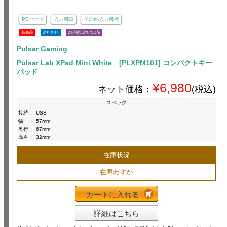
PCパーツ
入力機器
その他入力機器
新商品
送料無料
24時間以内に出荷
Pulsar Gaming
Pulsar Lab XPad Mini White [PLXPM101] コンパクトキー
パッド
¥6,980
ネット価格：
(税込)
スペック
接続
:
USB
幅
:
57mm
奥行
:
67mm
高さ
:
32mm
在庫状況
在庫わずか
カートに入れる
詳細はこちら