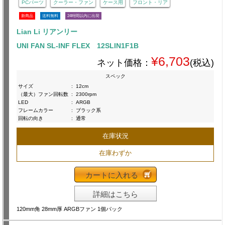
PCパーツ
クーラー・ファン
ケース用
フロント・リア
新商品
送料無料
24時間以内に出荷
Lian Li リアンリー
UNI FAN SL-INF FLEX 12SLIN1F1B
¥6,703
ネット価格：
(税込)
スペック
サイズ
:
12cm
（最大）ファン回転数
:
2300rpm
LED
:
ARGB
フレームカラー
:
ブラック系
回転の向き
:
通常
在庫状況
在庫わずか
カートに入れる
詳細はこちら
120mm角 28mm厚 ARGBファン 1個パック