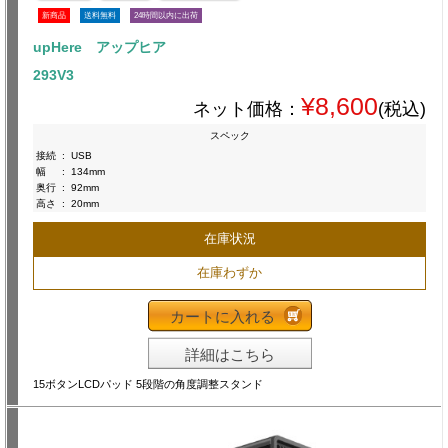
新商品
送料無料
24時間以内に出荷
upHere アップヒア
293V3
¥8,600
ネット価格：
(税込)
スペック
接続
:
USB
幅
:
134mm
奥行
:
92mm
高さ
:
20mm
在庫状況
在庫わずか
カートに入れる
詳細はこちら
15ボタンLCDパッド 5段階の角度調整スタンド