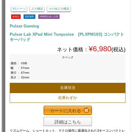
PCパーツ
入力機器
その他入力機器
新商品
送料無料
24時間以内に出荷
Pulsar Gaming
Pulsar Lab XPad Mini Turquoise [PLXPM103] コンパクト
キーパッド
¥6,980
ネット価格：
(税込)
スペック
接続
:
USB
幅
:
57mm
奥行
:
67mm
高さ
:
32mm
在庫状況
在庫わずか
カートに入れる
詳細はこちら
リズムゲーム、ショートカット、マクロ操作に最適化された3キーコンパクトレ