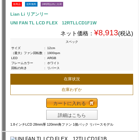
新商品
送料無料
24時間以内に出荷
Lian Li リアンリー
UNI FAN TL LCD FLEX 12RTLLCD1F1W
¥8,913
ネット価格：
(税込)
スペック
サイズ
:
12cm
（最大）ファン回転数
:
1900rpm
LED
:
ARGB
フレームカラー
:
ホワイト
回転の向き
:
リバース
在庫状況
在庫わずか
カートに入れる
詳細はこちら
1.8インチLCD 28mm厚 120mm角ファン 1個パック リバースモデル