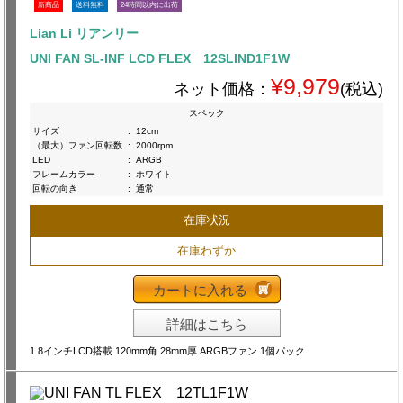
新商品
送料無料
24時間以内に出荷
Lian Li リアンリー
UNI FAN SL-INF LCD FLEX 12SLIND1F1W
¥9,979
ネット価格：
(税込)
スペック
サイズ
:
12cm
（最大）ファン回転数
:
2000rpm
LED
:
ARGB
フレームカラー
:
ホワイト
回転の向き
:
通常
在庫状況
在庫わずか
カートに入れる
詳細はこちら
1.8インチLCD搭載 120mm角 28mm厚 ARGBファン 1個パック