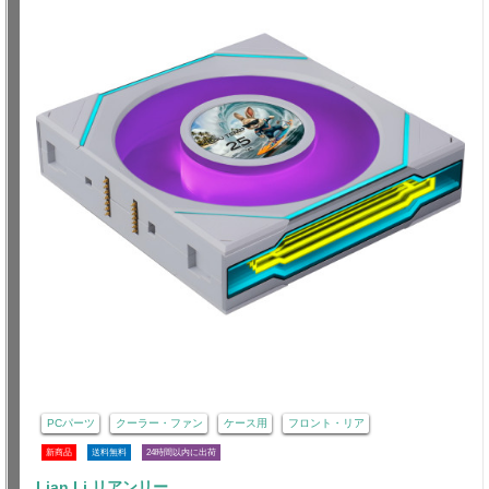
PCパーツ
クーラー・ファン
ケース用
フロント・リア
新商品
送料無料
24時間以内に出荷
Lian Li リアンリー