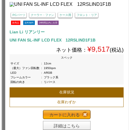
PCパーツ
クーラー・ファン
ケース用
フロント・リア
新商品
送料無料
24時間以内に出荷
Lian Li リアンリー
UNI FAN SL-INF LCD FLEX 12RSLIND1F1B
¥9,517
ネット価格：
(税込)
スペック
サイズ
:
12cm
（最大）ファン回転数
:
1950rpm
LED
:
ARGB
フレームカラー
:
ブラック系
回転の向き
:
リバース
在庫状況
在庫わずか
カートに入れる
詳細はこちら