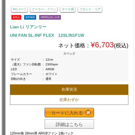
PCパーツ
クーラー・ファン
ケース用
フロント・リア
新商品
送料無料
24時間以内に出荷
Lian Li リアンリー
UNI FAN SL-INF FLEX 12SLIN1F1W
¥6,703
ネット価格：
(税込)
スペック
サイズ
:
12cm
（最大）ファン回転数
:
2300rpm
LED
:
ARGB
フレームカラー
:
ホワイト
回転の向き
:
通常
在庫状況
在庫わずか
カートに入れる
詳細はこちら
120mm角 28mm厚 ARGBファン 1個パック