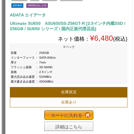
送料無料
24時間以内に出荷
ADATA エイデータ
Ultimate SU650 ASU650SS-256GT-R [2.5インチ内蔵SSD /
256GB / SU650 シリーズ / 国内正規代理店品]
¥6,480
ネット価格：
(税込)
スペック
容量
:
256GB
インターフェース
:
SATA 6Gb/s
厚さ
:
7mm
フラッシュ規格
:
3D NAND
規格
:
2.5インチ
最大読み込み速度
:
520MB/s
最大書き込み速度
:
4500MB/s
在庫状況
在庫あり
カートに入れる
詳細はこちら