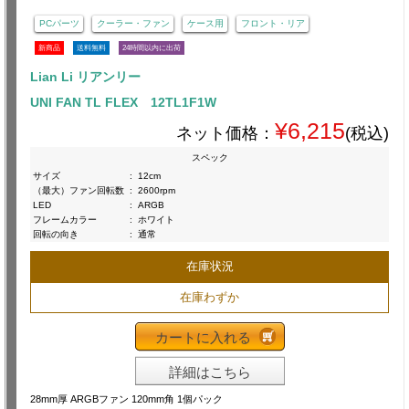
PCパーツ
クーラー・ファン
ケース用
フロント・リア
新商品
送料無料
24時間以内に出荷
Lian Li リアンリー
UNI FAN TL FLEX 12TL1F1W
¥6,215
ネット価格：
(税込)
スペック
サイズ
:
12cm
（最大）ファン回転数
:
2600rpm
LED
:
ARGB
フレームカラー
:
ホワイト
回転の向き
:
通常
在庫状況
在庫わずか
カートに入れる
詳細はこちら
28mm厚 ARGBファン 120mm角 1個パック