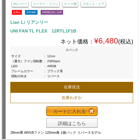
PCパーツ
クーラー・ファン
ケース用
フロント・リア
新商品
送料無料
24時間以内に出荷
Lian Li リアンリー
UNI FAN TL FLEX 12RTL1F1B
¥6,480
ネット価格：
(税込)
スペック
サイズ
:
12cm
（最大）ファン回転数
:
2300rpm
LED
:
ARGB
フレームカラー
:
ブラック系
回転の向き
:
リバース
在庫状況
在庫わずか
カートに入れる
詳細はこちら
28mm厚 ARGBファン 120mm角 1個パック リバースモデル