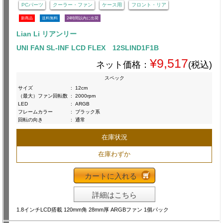
PCパーツ
クーラー・ファン
ケース用
フロント・リア
新商品
送料無料
24時間以内に出荷
Lian Li リアンリー
UNI FAN SL-INF LCD FLEX 12SLIND1F1B
¥9,517
ネット価格：
(税込)
スペック
サイズ
:
12cm
（最大）ファン回転数
:
2000rpm
LED
:
ARGB
フレームカラー
:
ブラック系
回転の向き
:
通常
在庫状況
在庫わずか
カートに入れる
詳細はこちら
1.8インチLCD搭載 120mm角 28mm厚 ARGBファン 1個パック