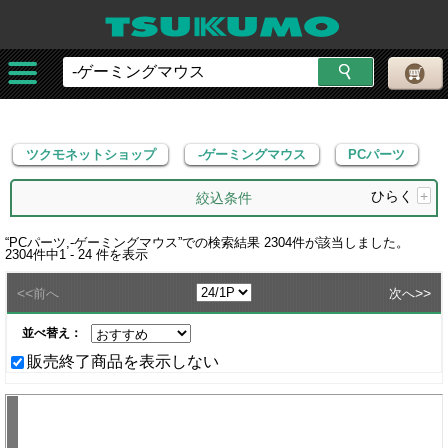
ツクモネットショップ
-ゲーミングマウス
PCパーツ
ツクモネットショップ
-ゲーミングマウス
PCパーツ
ひらく
+
絞込条件
“
PCパーツ,-ゲーミングマウス
”での検索結果
2304
件が該当しました。
2304
件中
1 - 24
件を表示
<<
>>
前へ
次へ
並べ替え：
販売終了商品を表示しない