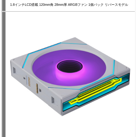
1.8インチLCD搭載 120mm角 28mm厚 ARGBファン 1個パック リバースモデル