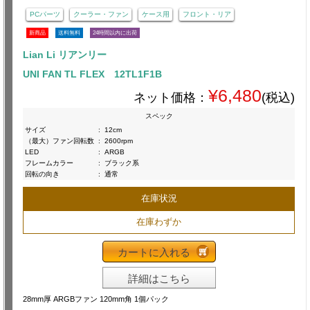
PCパーツ
クーラー・ファン
ケース用
フロント・リア
新商品
送料無料
24時間以内に出荷
Lian Li リアンリー
UNI FAN TL FLEX 12TL1F1B
¥6,480
ネット価格：
(税込)
スペック
サイズ
:
12cm
（最大）ファン回転数
:
2600rpm
LED
:
ARGB
フレームカラー
:
ブラック系
回転の向き
:
通常
在庫状況
在庫わずか
カートに入れる
詳細はこちら
28mm厚 ARGBファン 120mm角 1個パック