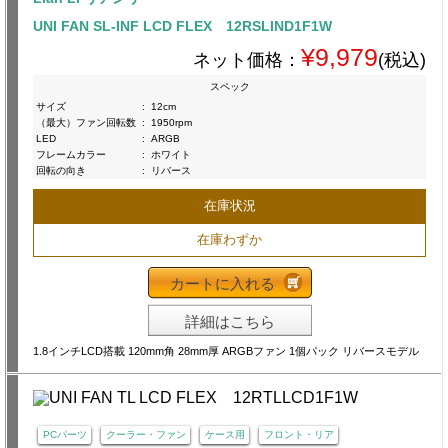
UNI FAN SL-INF LCD FLEX 12RSLIND1F1W
¥9,979
ネット価格：
(税込)
スペック
サイズ
:
12cm
（最大）ファン回転数
:
1950rpm
LED
:
ARGB
フレームカラー
:
ホワイト
回転の向き
:
リバース
在庫状況
在庫わずか
カートに入れる
詳細はこちら
1.8インチLCD搭載 120mm角 28mm厚 ARGBファン 1個パック リバースモデル
PCパーツ
クーラー・ファン
ケース用
フロント・リア