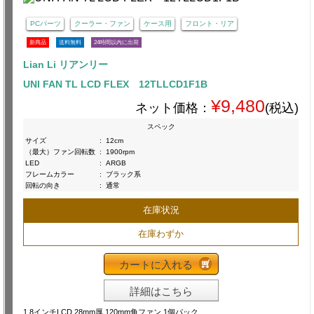
PCパーツ
クーラー・ファン
ケース用
フロント・リア
新商品
送料無料
24時間以内に出荷
Lian Li リアンリー
UNI FAN TL LCD FLEX 12TLLCD1F1B
¥9,480
ネット価格：
(税込)
スペック
サイズ
:
12cm
（最大）ファン回転数
:
1900rpm
LED
:
ARGB
フレームカラー
:
ブラック系
回転の向き
:
通常
在庫状況
在庫わずか
カートに入れる
詳細はこちら
1.8インチLCD 28mm厚 120mm角ファン 1個パック