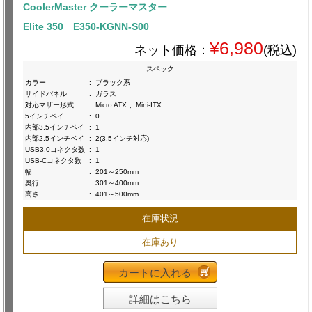
CoolerMaster クーラーマスター
Elite 350 E350-KGNN-S00
¥6,980
ネット価格：
(税込)
スペック
カラー
:
ブラック系
サイドパネル
:
ガラス
対応マザー形式
:
Micro ATX 、Mini-ITX
5インチベイ
:
0
内部3.5インチベイ
:
1
内部2.5インチベイ
:
2(3.5インチ対応)
USB3.0コネクタ数
:
1
USB-Cコネクタ数
:
1
幅
:
201～250mm
奥行
:
301～400mm
高さ
:
401～500mm
在庫状況
在庫あり
カートに入れる
詳細はこちら