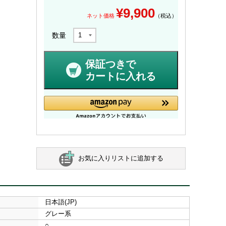
¥
9,900
ネット価格
（税込）
数量
保証つきで
カートに入れる
お気に入りリストに追加する
日本語(JP)
グレー系
○