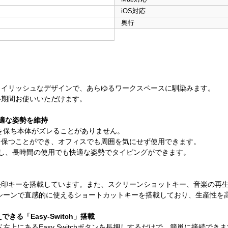
iOS対応
奥行
タイリッシュなデザインで、あらゆるワークスペースに馴染みます。
い期間お使いいただけます。
適な姿勢を維持
性を保ち本体がズレることがありません。
を保つことができ、オフィスでも周囲を気にせず使用できます。
し、長時間の使用でも快適な姿勢でタイピングができます。
矢印キーを搭載しています。また、スクリーンショットキー、音楽の再
シーンで直感的に使えるショートカットキーを搭載しており、生産性を
る「Easy-Switch」搭載
ド左上にあるEasy Switchボタンを長押しするだけで、簡単に接続でき