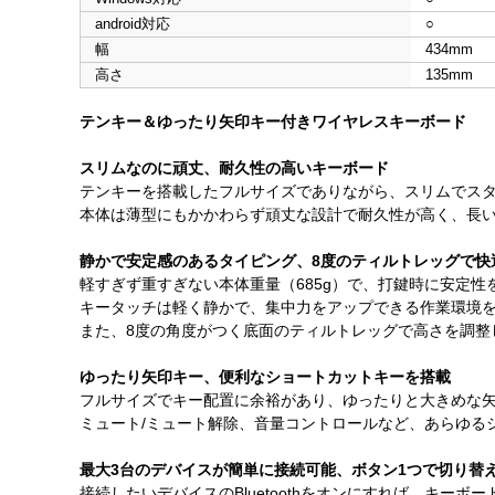
android対応
○
幅
434mm
高さ
135mm
テンキー＆ゆったり矢印キー付きワイヤレスキーボード
スリムなのに頑丈、耐久性の高いキーボード
テンキーを搭載したフルサイズでありながら、スリムでス
本体は薄型にもかかわらず頑丈な設計で耐久性が高く、長
静かで安定感のあるタイピング、8度のティルトレッグで快
軽すぎず重すぎない本体重量（685g）で、打鍵時に安定
キータッチは軽く静かで、集中力をアップできる作業環境
また、8度の角度がつく底面のティルトレッグで高さを調整
ゆったり矢印キー、便利なショートカットキーを搭載
フルサイズでキー配置に余裕があり、ゆったりと大きめな
ミュート/ミュート解除、音量コントロールなど、あらゆる
最大3台のデバイスが簡単に接続可能、ボタン1つで切り替えでき
接続したいデバイスのBluetoothをオンにすれば、キーボー