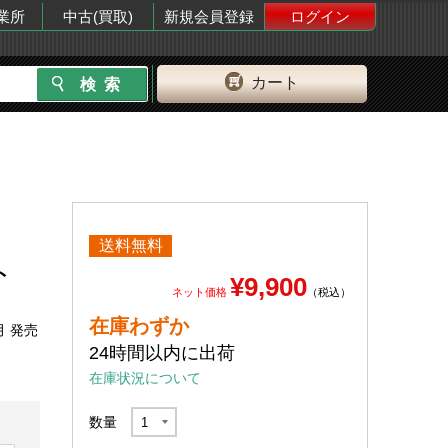
業所
中古(買取)
新規会員登録
ログイン
カート
送料無料
ト
¥9,900
ネット価格
（税込）
在庫わずか
月 発売
24時間以内に出荷
在庫状況について
数量