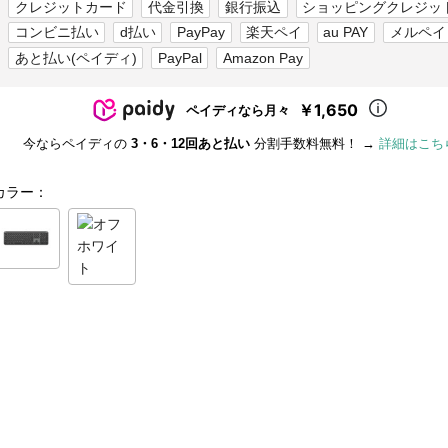
クレジットカード
代金引換
銀行振込
ショッピングクレジッ
コンビニ払い
d払い
PayPay
楽天ペイ
au PAY
メルペイ
あと払い(ペイディ)
PayPal
Amazon Pay
￥1,650
ペイディなら月々
今ならペイディの
3・6・12回あと払い
分割手数料無料！ →
詳細はこち
カラー：