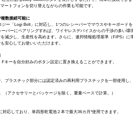
スマートフォンを切り替えながらの作業も可能です。
ーで複数接続可能に
ロジー「Logi Bolt」に対応し、1つのレシーバーでマウスやキーボードを
USBレシーバーにペアリングすれば、ワイヤレスデバイスからの干渉の多い環
を減少し、生産性を高めます。さらに、連邦情報処理基準（FIPS）に
でも安心してお使いいただけます。
用
+」で、Fキーを自分好みのボタン設定に置き換えることができます。
で、プラスチック部分には認定済みの再利用プラスチックを一部使用し
す。（アクセサリーとパッケージを除く。重量ベースで計算。）
ヤレス接続に対応しており、単四形乾電池２本で最大36カ月*使用できます。