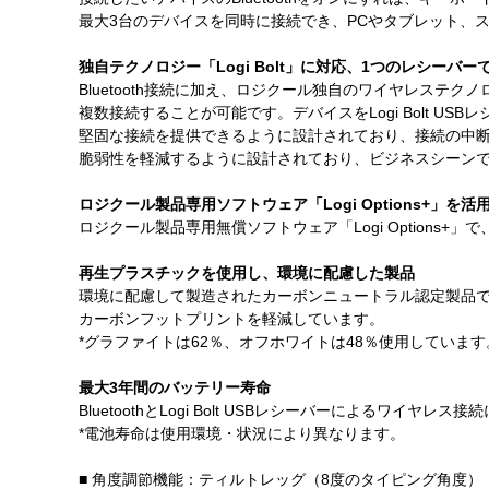
最大3台のデバイスを同時に接続でき、PCやタブレット、
独自テクノロジー「Logi Bolt」に対応、1つのレシーバ
Bluetooth接続に加え、ロジクール独自のワイヤレステクノ
複数接続することが可能です。デバイスをLogi Bolt 
堅固な接続を提供できるように設計されており、接続の中断
脆弱性を軽減するように設計されており、ビジネスシーン
ロジクール製品専用ソフトウェア「Logi Options+」を活
ロジクール製品専用無償ソフトウェア「Logi Options
再生プラスチックを使用し、環境に配慮した製品
環境に配慮して製造されたカーボンニュートラル認定製品
カーボンフットプリントを軽減しています。
*グラファイトは62％、オフホワイトは48％使用していま
最大3年間のバッテリー寿命
BluetoothとLogi Bolt USBレシーバーによるワイ
*電池寿命は使用環境・状況により異なります。
■ 角度調節機能：ティルトレッグ（8度のタイピング角度）