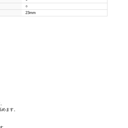
○
23mm
生、
高めます。
ます。