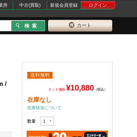
業所
中古(買取)
新規会員登録
ログイン
カート
送料無料
 /
¥10,880
ネット価格
（税込）
在庫なし
在庫状況について
数量