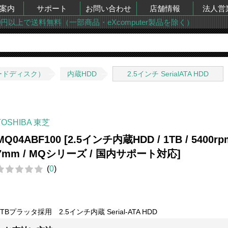
案内
サポート
お問い合わせ
店舗情報
法人営
00円以上で送料無料（一部商品・eXcomputer製品を除く）
ードディスク）
内蔵HDD
2.5インチ SerialATA HDD
TOSHIBA 東芝
MQ04ABF100 [2.5インチ内蔵HDD / 1TB / 5400rpm
7mm / MQシリーズ / 国内サポート対応]
(
0
)
1TBプラッタ採用 2.5インチ内蔵 Serial-ATA HDD