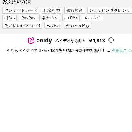
お支払い方法
クレジットカード
代金引換
銀行振込
ショッピングクレジッ
d払い
PayPay
楽天ペイ
au PAY
メルペイ
あと払い(ペイディ)
PayPal
Amazon Pay
￥1,813
ペイディなら月々
今ならペイディの
3・6・12回あと払い
分割手数料無料！ →
詳細はこち