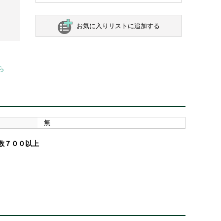
お気に入りリストに追加する
ら
無
数７００以上