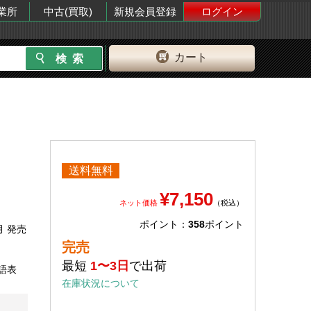
業所
中古(買取)
新規会員登録
ログイン
カート
送料無料
¥7,150
ネット価格
（税込）
ポイント：
358
ポイント
月 発売
完売
最短
1〜3日
で出荷
語表
在庫状況について