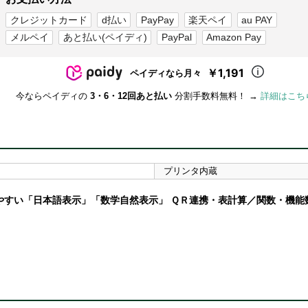
クレジットカード
d払い
PayPay
楽天ペイ
au PAY
メルペイ
あと払い(ペイディ)
PayPal
Amazon Pay
￥1,191
ペイディなら月々
今ならペイディの
3・6・12回あと払い
分割手数料無料！ →
詳細はこち
プリンタ内蔵
やすい「日本語表示」「数学自然表示」 ＱＲ連携・表計算／関数・機能