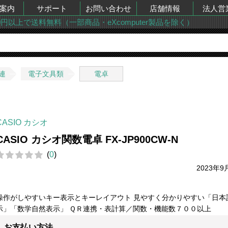
案内
サポート
お問い合わせ
店舗情報
法人営
00円以上で送料無料（一部商品・eXcomputer製品を除く）
連
電子文具類
電卓
CASIO カシオ
CASIO カシオ関数電卓 FX-JP900CW-N
(
0
)
2023年9
操作がしやすいキー表示とキーレイアウト 見やすく分かりやすい「日本
示」「数学自然表示」 ＱＲ連携・表計算／関数・機能数７００以上
お支払い方法