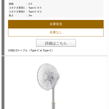
規格
:
2.0
コネクタ形状1
:
Type-C オス
コネクタ形状2
:
Type-C オス
長さ
:
3m
在庫状況
在庫なし
詳細はこちら
USB2.0ケーブル（Type-C to Type-C）