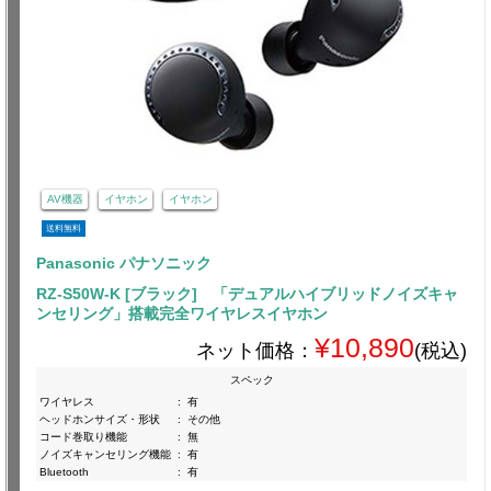
AV機器
イヤホン
イヤホン
送料無料
Panasonic パナソニック
RZ-S50W-K [ブラック] 「デュアルハイブリッドノイズキャ
ンセリング」搭載完全ワイヤレスイヤホン
¥10,890
ネット価格：
(税込)
スペック
ワイヤレス
:
有
ヘッドホンサイズ・形状
:
その他
コード巻取り機能
:
無
ノイズキャンセリング機能
:
有
Bluetooth
:
有