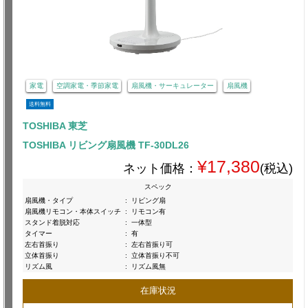
家電
空調家電・季節家電
扇風機・サーキュレーター
扇風機
送料無料
TOSHIBA 東芝
TOSHIBA リビング扇風機 TF-30DL26
¥17,380
ネット価格：
(税込)
スペック
扇風機・タイプ
:
リビング扇
扇風機リモコン・本体スイッチ
:
リモコン有
スタンド着脱対応
:
一体型
タイマー
:
有
左右首振り
:
左右首振り可
立体首振り
:
立体首振り不可
リズム風
:
リズム風無
在庫状況