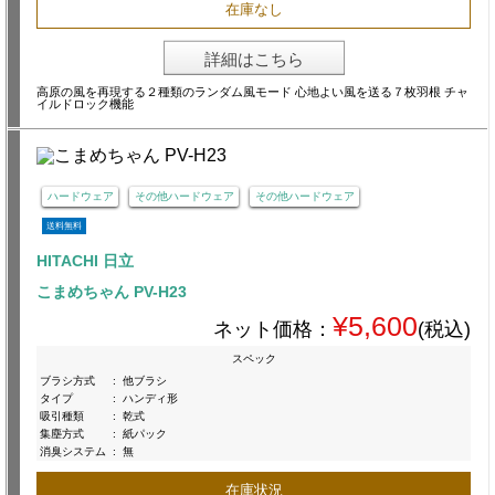
在庫なし
詳細はこちら
高原の風を再現する２種類のランダム風モード 心地よい風を送る７枚羽根 チャ
イルドロック機能
ハードウェア
その他ハードウェア
その他ハードウェア
送料無料
HITACHI 日立
こまめちゃん PV-H23
¥5,600
ネット価格：
(税込)
スペック
ブラシ方式
:
他ブラシ
タイプ
:
ハンディ形
吸引種類
:
乾式
集塵方式
:
紙パック
消臭システム
:
無
在庫状況