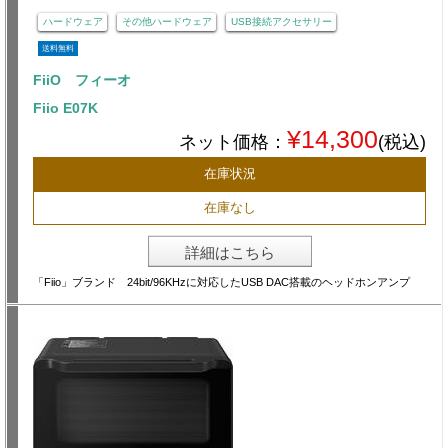
ハードウェア
その他ハードウェア
USB接続アクセサリー
送料無料
FiiO フィーオ
Fiio E07K
¥14,300
ネット価格：
(税込)
在庫状況
在庫なし
詳細はこちら
「Fiio」ブランド 24bit/96KHzに対応したUSB DAC搭載のヘッドホンアンプ