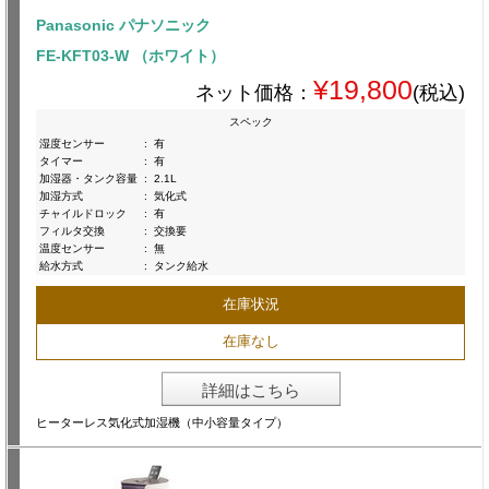
Panasonic パナソニック
FE-KFT03-W （ホワイト）
¥19,800
ネット価格：
(税込)
スペック
湿度センサー
:
有
タイマー
:
有
加湿器・タンク容量
:
2.1L
加湿方式
:
気化式
チャイルドロック
:
有
フィルタ交換
:
交換要
温度センサー
:
無
給水方式
:
タンク給水
在庫状況
在庫なし
詳細はこちら
ヒーターレス気化式加湿機（中小容量タイプ）