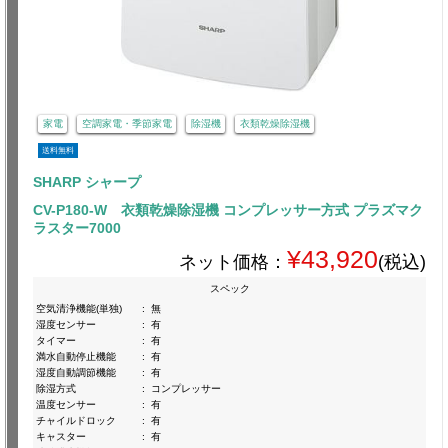
家電
空調家電・季節家電
除湿機
衣類乾燥除湿機
送料無料
SHARP シャープ
CV-P180-W 衣類乾燥除湿機 コンプレッサー方式 プラズマク
ラスター7000
¥43,920
ネット価格：
(税込)
スペック
空気清浄機能(単独)
:
無
湿度センサー
:
有
タイマー
:
有
満水自動停止機能
:
有
湿度自動調節機能
:
有
除湿方式
:
コンプレッサー
温度センサー
:
有
チャイルドロック
:
有
キャスター
:
有