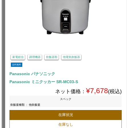
家電総合
調理機器
炊飯器類
他電気炊飯器
送料無料
Panasonic パナソニック
Panasonic ミニクッカー SR-MC03-S
¥7,678
ネット価格：
(税込)
スペック
炊飯釜種類
:
他炊飯釜
在庫状況
在庫なし