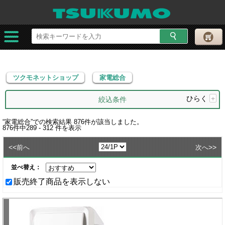
ツクモネットショップ
家電総合
ツクモネットショップ
家電総合
ひらく
+
絞込条件
“
家電総合
”での検索結果
876
件が該当しました。
876
件中
289 - 312
件を表示
<<
>>
前へ
次へ
並べ替え：
販売終了商品を表示しない