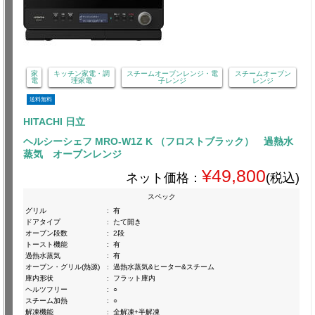
家
キッチン家電・調
スチームオーブンレンジ・電
スチームオーブン
電
理家電
子レンジ
レンジ
送料無料
HITACHI 日立
ヘルシーシェフ MRO-W1Z K （フロストブラック） 過熱水
蒸気 オーブンレンジ
¥49,800
ネット価格：
(税込)
スペック
グリル
:
有
ドアタイプ
:
たて開き
オーブン段数
:
2段
トースト機能
:
有
過熱水蒸気
:
有
オーブン・グリル(熱源)
:
過熱水蒸気&ヒーター&スチーム
庫内形状
:
フラット庫内
ヘルツフリー
:
○
スチーム加熱
:
○
解凍機能
:
全解凍+半解凍