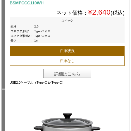
BSMPCCC110WH
¥2,640
ネット価格：
(税込)
スペック
規格
:
2.0
コネクタ形状1
:
Type-C オス
コネクタ形状2
:
Type-C オス
長さ
:
1m
在庫状況
在庫なし
詳細はこちら
USB2.0ケーブル（Type-C to Type-C）