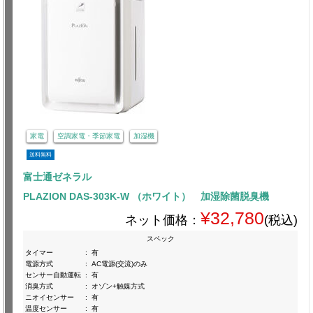
家電
空調家電・季節家電
加湿機
送料無料
富士通ゼネラル
PLAZION DAS-303K-W （ホワイト） 加湿除菌脱臭機
¥32,780
ネット価格：
(税込)
スペック
タイマー
:
有
電源方式
:
AC電源(交流)のみ
センサー自動運転
:
有
消臭方式
:
オゾン+触媒方式
ニオイセンサー
:
有
温度センサー
:
有