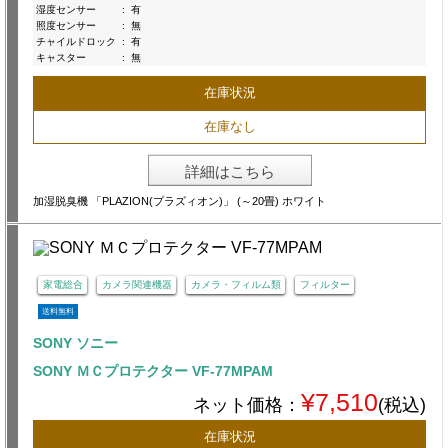
湿度センサー
:
有
照度センサー
:
無
チャイルドロック
:
有
キャスター
:
無
在庫状況
在庫なし
詳細はこちら
加湿脱臭機 「PLAZION(プラズィオン)」 (～20畳) ホワイト
家電総合
カメラ関連機器
カメラ・フィルム類
フィルター
送料無料
SONY ソニー
SONY ＭＣプロテクター VF-77MPAM
¥7,510
ネット価格：
(税込)
在庫状況