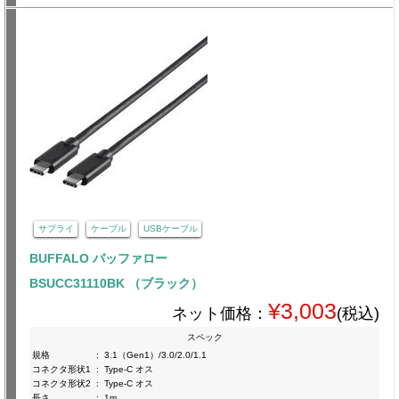
サプライ
ケーブル
USBケーブル
BUFFALO バッファロー
BSUCC31110BK （ブラック）
¥3,003
ネット価格：
(税込)
スペック
規格
:
3.1（Gen1）/3.0/2.0/1.1
コネクタ形状1
:
Type-C オス
コネクタ形状2
:
Type-C オス
長さ
:
1m