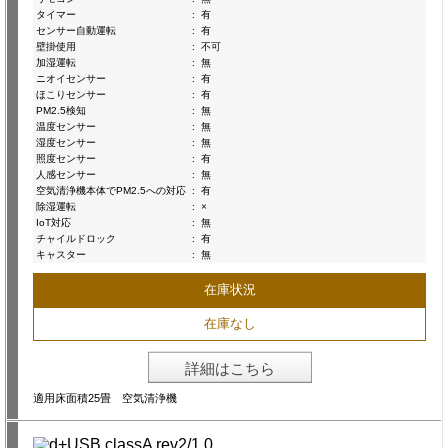
タイマー
:
有
センサー自動運転
:
有
壁掛使用
:
不可
加湿運転
:
無
ニオイセンサー
:
有
ほこりセンサー
:
有
PM2.5検知
:
無
温度センサー
:
無
湿度センサー
:
無
照度センサー
:
有
人感センサー
:
無
空気清浄機本体でPM2.5への対応
:
有
除湿運転
:
×
IoT対応
:
無
チャイルドロック
:
有
キャスター
:
無
在庫状況
在庫なし
詳細はこちら
適用床面積25畳 空気清浄機