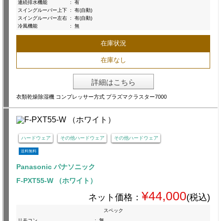
連続排水機能
:
有
スイングルーバー上下
:
有(自動)
スイングルーバー左右
:
有(自動)
冷風機能
:
無
在庫状況
在庫なし
詳細はこちら
衣類乾燥除湿機 コンプレッサー方式 プラズマクラスター7000
ハードウェア
その他ハードウェア
その他ハードウェア
送料無料
Panasonic パナソニック
F-PXT55-W （ホワイト）
¥44,000
ネット価格：
(税込)
スペック
リモコン
:
無