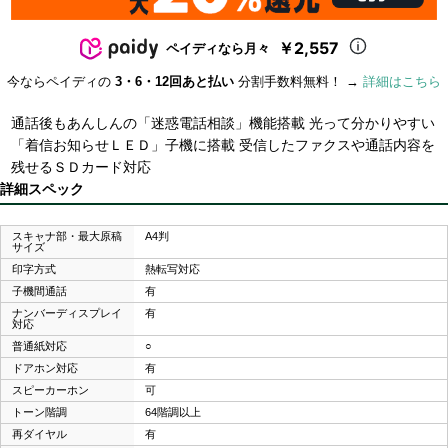
￥2,557
ペイディなら月々
今ならペイディの
3・6・12回あと払い
分割手数料無料！ →
詳細はこちら
通話後もあんしんの「迷惑電話相談」機能搭載 光って分かりやすい
「着信お知らせＬＥＤ」子機に搭載 受信したファクスや通話内容を
残せるＳＤカード対応
詳細スペック
スキャナ部・最大原稿
A4判
サイズ
印字方式
熱転写対応
子機間通話
有
ナンバーディスプレイ
有
対応
普通紙対応
○
ドアホン対応
有
スピーカーホン
可
トーン階調
64階調以上
再ダイヤル
有