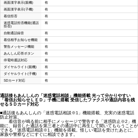
画面漢字表示(親機)
有
画面漢字表示(子機)
有
着信拒否
有
迷惑電話拒否機能(通話
有
拒否)
自動通話録音
有
着信相手お知らせ機能
有
警告メッセージ機能
有
あんしん応答ボタン
有
停電時通話対応
有
ダイヤルライト(親機)
有
ダイヤルライト(子機)
有
SDカード対応
有
通話後もあんしんの「迷惑電話相談」機能搭載 光って分かりやすい
「着信お知らせＬＥＤ」子機に搭載 受信したファクスや通話内容を残
せるＳＤカード対応
■通話後もあんしんの「迷惑電話相談※1」機能搭載、充実の迷惑電話
防止対策。
着信音が鳴る前に相手にメッセージで警告する「迷惑防止※2」機
能に、録音した通話を第三者との通話中に再生して聞いてもらうことが
できる「迷惑電話相談※1」機能を搭載。怪しい電話を受けたあとに、
家族や警察などにすぐに相談できます。