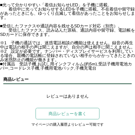
■光って分かりやすい「着信お知らせLED」を子機に搭載。
着信中に光ってお知らせするLEDを子機に搭載。不在着信や留守録
があったときにも、ゆっくり点滅して着信があったことをお知らせしま
す。
■受信したファクスや通話内容を残せるSDカード対応（別売）。
受信したファクス、読み込んだ原稿、通話内容や留守録、電話帳を
SDカードに保存できます。
※1 子機の通話では、迷惑電話相談の機能は使えません。録音の再生
中は電話の相手の声は聞こえますが、自分の声は相手に聞こえません。
※2 設定が必要です。ナンバー・ディスプレイサービスを利用してい
る場合、親機の電話帳に登録されていない相手からかかってきたときの
み迷惑防止の機能が働きます。
■付属品 受話子機,お試し用インクフィルム(約5m),受話子機用電池カ
バー,コードレス子機,子機用電池パック,子機充電台
商品レビュー
レビューはありません
商品レビューを書く
マイページの購入履歴よりレビュー可能です