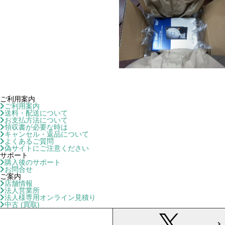
ご利用案内
ご利用案内
送料・配送について
お支払方法について
領収書が必要な時は
キャンセル・返品について
よくあるご質問
偽サイトにご注意ください
サポート
購入後のサポート
お問合せ
ご案内
店舗情報
法人営業所
法人様専用オンライン見積り
中古 (買取)