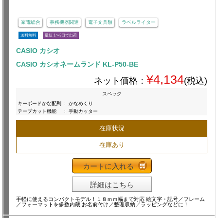
家電総合
事務機器関連
電子文具類
ラベルライター
送料無料
最短 1〜3日で出荷
CASIO カシオ
CASIO カシオネームランド KL-P50-BE
¥4,134
ネット価格：
(税込)
スペック
キーボードかな配列
:
かなめくり
テープカット機能
:
手動カッター
在庫状況
在庫あり
カートに入れる
詳細はこちら
手軽に使えるコンパクトモデル！１８ｍｍ幅まで対応 絵文字・記号／フレーム
／フォーマットを多数内蔵 お名前付け／整理収納／ラッピングなどに！