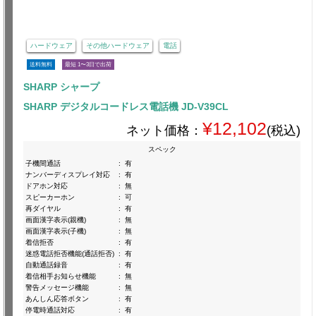
ハードウェア
その他ハードウェア
電話
送料無料
最短 1〜3日で出荷
SHARP シャープ
SHARP デジタルコードレス電話機 JD-V39CL
¥12,102
ネット価格：
(税込)
スペック
子機間通話
:
有
ナンバーディスプレイ対応
:
有
ドアホン対応
:
無
スピーカーホン
:
可
再ダイヤル
:
有
画面漢字表示(親機)
:
無
画面漢字表示(子機)
:
無
着信拒否
:
有
迷惑電話拒否機能(通話拒否)
:
有
自動通話録音
:
有
着信相手お知らせ機能
:
無
警告メッセージ機能
:
無
あんしん応答ボタン
:
有
停電時通話対応
:
有