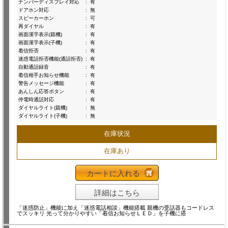
ナンバーディスプレイ対応
:
有
ドアホン対応
:
無
スピーカーホン
:
可
再ダイヤル
:
有
画面漢字表示(親機)
:
有
画面漢字表示(子機)
:
有
着信拒否
:
有
迷惑電話拒否機能(通話拒否)
:
有
自動通話録音
:
有
着信相手お知らせ機能
:
有
警告メッセージ機能
:
有
あんしん応答ボタン
:
有
停電時通話対応
:
有
ダイヤルライト(親機)
:
無
ダイヤルライト(子機)
:
無
在庫状況
在庫あり
カートに入れる
詳細はこちら
「迷惑防止」機能に加え「迷惑電話相談」機能搭載 親機の受話器もコードレス
でスッキリ 光って分かりやすい「着信お知らせＬＥＤ」を子機に搭