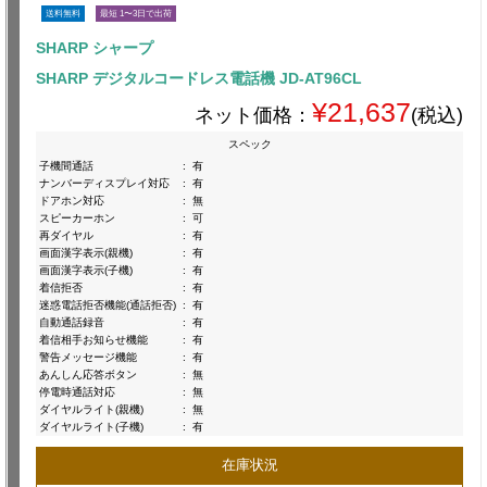
送料無料
最短 1〜3日で出荷
SHARP シャープ
SHARP デジタルコードレス電話機 JD-AT96CL
¥21,637
ネット価格：
(税込)
スペック
子機間通話
:
有
ナンバーディスプレイ対応
:
有
ドアホン対応
:
無
スピーカーホン
:
可
再ダイヤル
:
有
画面漢字表示(親機)
:
有
画面漢字表示(子機)
:
有
着信拒否
:
有
迷惑電話拒否機能(通話拒否)
:
有
自動通話録音
:
有
着信相手お知らせ機能
:
有
警告メッセージ機能
:
有
あんしん応答ボタン
:
無
停電時通話対応
:
無
ダイヤルライト(親機)
:
無
ダイヤルライト(子機)
:
有
在庫状況