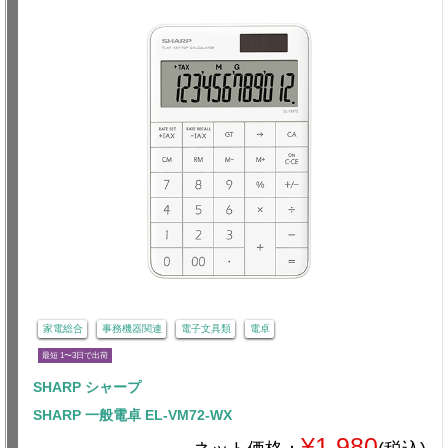
家電総合
事務機器関連
電子文具類
電卓
最短 1〜3日で出荷
SHARP シャープ
SHARP 一般電卓 EL-VM72-WX
¥1,980