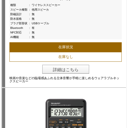
種類
:
ワイヤレススピーカー
スピーカ種類
:
他用スピーカ
防磁設計
:
無
防水規格
:
無
プラグ部形状
:
USBケーブル
Bluetooth
:
有
NFC対応
:
無
AI機能
:
無
在庫状況
在庫なし
詳細はこちら
映画や音楽などの臨場感あふれる立体音響が手軽に楽しめるウェアラブルネッ
クスピーカー