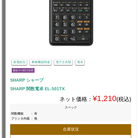
家電総合
事務機器関連
電子文具類
電卓
最短 1〜3日で出荷
SHARP シャープ
SHARP 関数電卓 EL-501TX
¥1,210
ネット価格：
(税込)
スペック
関数機能
:
有
プリンタ内蔵
:
無
在庫状況