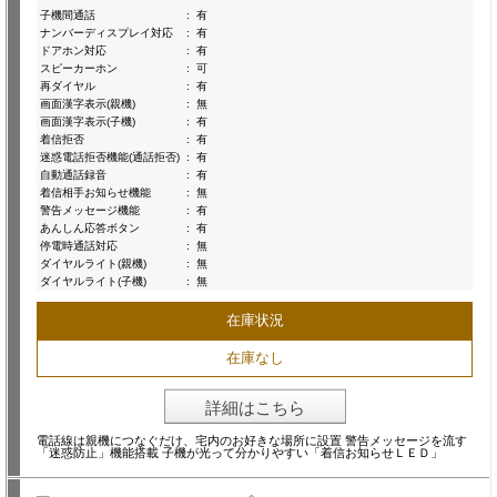
子機間通話
:
有
ナンバーディスプレイ対応
:
有
ドアホン対応
:
有
スピーカーホン
:
可
再ダイヤル
:
有
画面漢字表示(親機)
:
無
画面漢字表示(子機)
:
有
着信拒否
:
有
迷惑電話拒否機能(通話拒否)
:
有
自動通話録音
:
有
着信相手お知らせ機能
:
無
警告メッセージ機能
:
有
あんしん応答ボタン
:
有
停電時通話対応
:
無
ダイヤルライト(親機)
:
無
ダイヤルライト(子機)
:
無
在庫状況
在庫なし
詳細はこちら
電話線は親機につなぐだけ、宅内のお好きな場所に設置 警告メッセージを流す
「迷惑防止」機能搭載 子機が光って分かりやすい「着信お知らせＬＥＤ」