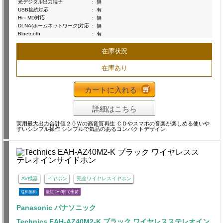
光デジタル出力端子
:
無
USB接続対応
:
有
Hi－MD対応
:
無
DLNA(ホームネットワーク)対応
:
無
Bluetooth
:
有
在庫状況
在庫あり
カートに入れる
詳細はこちら
実用最大出力合計値２０Ｗの高音質再生 ＣＤやスマホの音楽が楽しめる使いや
すいシンプル操作 シンプルで気品のあるコンパクトデザイン
AV機器
イヤホン
完全ワイヤレスイヤホン
送料無料
最短 1〜3日で出荷
Panasonic パナソニック
Technics EAH-AZ40M2-K ブラック ワイヤレスステレオイン