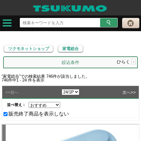
ツクモネットショップ
家電総合
ツクモネットショップ
家電総合
ひらく
+
絞込条件
“
家電総合
”での検索結果
746
件が該当しました。
746
件中
1 - 24
件を表示
<<
>>
前へ
次へ
並べ替え：
販売終了商品を表示しない