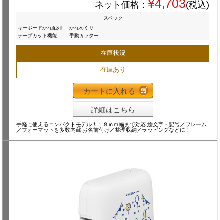
¥4,703
ネット価格：
(税込)
スペック
キーボードかな配列
:
かなめくり
テープカット機能
:
手動カッター
在庫状況
在庫あり
カートに入れる
詳細はこちら
手軽に使えるコンパクトモデル！１８ｍｍ幅まで対応 絵文字・記号／フレーム
／フォーマットを多数内蔵 お名前付け／整理収納／ラッピングなどに！