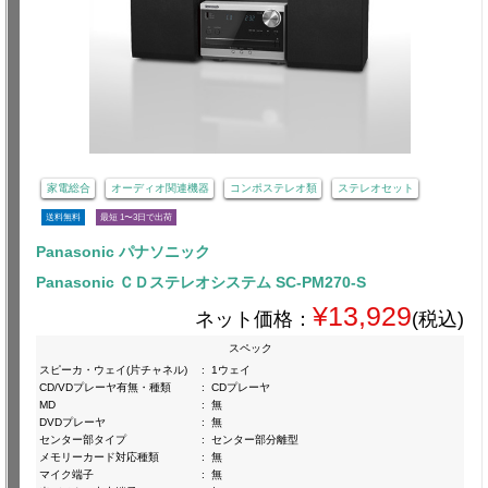
家電総合
オーディオ関連機器
コンポステレオ類
ステレオセット
送料無料
最短 1〜3日で出荷
Panasonic パナソニック
Panasonic ＣＤステレオシステム SC-PM270-S
¥13,929
ネット価格：
(税込)
スペック
スピーカ・ウェイ(片チャネル)
:
1ウェイ
CD/VDプレーヤ有無・種類
:
CDプレーヤ
MD
:
無
DVDプレーヤ
:
無
センター部タイプ
:
センター部分離型
メモリーカード対応種類
:
無
マイク端子
:
無