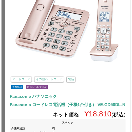
ハードウェア
その他ハードウェア
電話
送料無料
最短 1〜3日で出荷
Panasonic パナソニック
Panasonic コードレス電話機（子機1台付き） VE-GD58DL-N
¥18,810
ネット価格：
(税込)
スペック
子機間通話
:
有