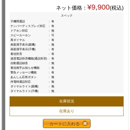
¥9,900
ネット価格：
(税込)
スペック
子機間通話
:
有
ナンバーディスプレイ対応
:
有
ドアホン対応
:
無
スピーカーホン
:
可
再ダイヤル
:
有
画面漢字表示(親機)
:
無
画面漢字表示(子機)
:
有
着信拒否
:
有
迷惑電話拒否機能(通話拒否)
:
有
自動通話録音
:
無
着信相手お知らせ機能
:
有
警告メッセージ機能
:
有
あんしん応答ボタン
:
無
停電時通話対応
:
無
ダイヤルライト(親機)
:
無
ダイヤルライト(子機)
:
無
在庫状況
在庫あり
カートに入れる