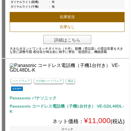
ダイヤルライト(親機)
:
有
ダイヤルライト(子機)
:
無
在庫状況
在庫なし
詳細はこちら
大きなボタンとワンタッチダイヤル（６件） 親機（受話器）の受話音量を大き
な音に調整可能 着信音が鳴る前に相手に警告「迷惑防止」機能搭載
ハードウェア
その他ハードウェア
電話
送料無料
Panasonic パナソニック
Panasonic コードレス電話機（子機1台付き） VE-GDL48DL-
K
¥11,000
ネット価格：
(税込)
スペック