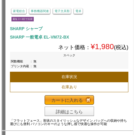
家電総合
事務機器関連
電子文具類
電卓
最短 1〜3日で出荷
SHARP シャープ
SHARP 一般電卓 EL-VM72-BX
¥1,980
ネット価格：
(税込)
スペック
関数機能
:
無
プリンタ内蔵
:
無
在庫状況
在庫あり
カートに入れる
詳細はこちら
「フラットフェース」形状のスタイリッシュなデザイン バッグへの収納や持ち
運びにも便利 パソコンのキーのような押し感で快適な操作が可能