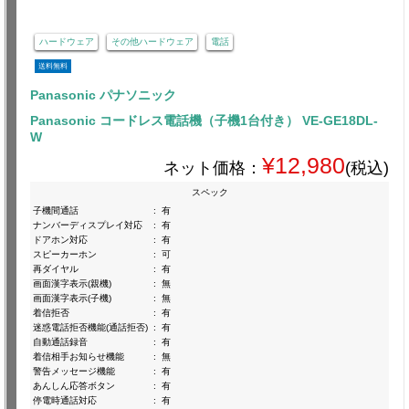
ハードウェア
その他ハードウェア
電話
送料無料
Panasonic パナソニック
Panasonic コードレス電話機（子機1台付き） VE-GE18DL-
W
¥12,980
ネット価格：
(税込)
スペック
子機間通話
:
有
ナンバーディスプレイ対応
:
有
ドアホン対応
:
有
スピーカーホン
:
可
再ダイヤル
:
有
画面漢字表示(親機)
:
無
画面漢字表示(子機)
:
無
着信拒否
:
有
迷惑電話拒否機能(通話拒否)
:
有
自動通話録音
:
有
着信相手お知らせ機能
:
無
警告メッセージ機能
:
有
あんしん応答ボタン
:
有
停電時通話対応
:
有