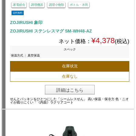
家電総合
調理機器
調理小物類
ボトル・水筒
送料無料
ZOJIRUSHI 象印
ZOJIRUSHI ステンレスマグ SM-WH48-AZ
¥4,378
ネット価格：
(税込)
スペック
保温方式
:
真空保温
在庫状況
在庫なし
詳細はこちら
せんとパッキンをひとつにした「シームレスせん」 高い保温・保冷力 色・ニオ
イが残りにくい「《内面》ラクリアコート