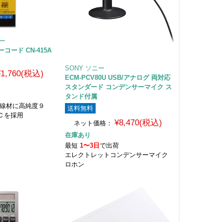
シー
ーコード CN-415A
SONY ソニー
¥1,760(税込)
ECM-PCV80U USB/アナログ 両対応
スタンダード コンデンサーマイク ス
荷
タンド付属
 線材に高純度９
送料無料
Ｃを採用
¥8,470(税込)
ネット価格：
在庫あり
最短
1〜3日
で出荷
エレクトレットコンデンサーマイク
ロホン