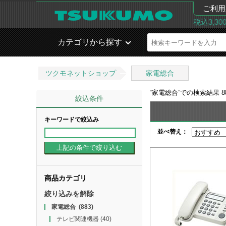
ご利用
税込3,3
カテゴリから探す
ツクモネットショップ
家電総合
“
家電総合
”での検索結果
8
絞込条件
キーワードで絞込み
並べ替え：
商品カテゴリ
絞り込みを解除
家電総合
(883)
テレビ関連機器
(40)