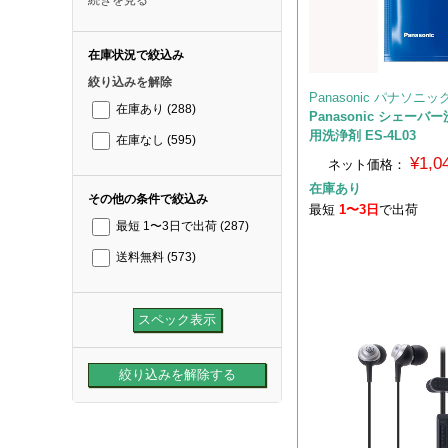
在庫状況で絞込み
絞り込みを解除
Panasonic パナソニッ
在庫あり
(288)
Panasonic シェー
用洗浄剤 ES-4L03
在庫なし
(595)
¥1,
ネット価格：
在庫あり
その他の条件で絞込み
最短
1〜3日
で出荷
最短 1〜3日で出荷
(287)
送料無料
(573)