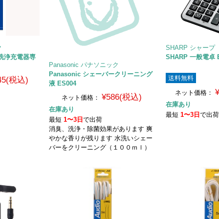
ク
SHARP シャープ
バー洗浄充電器専
SHARP 一般電卓 E
Panasonic パナソニック
Panasonic シェーバークリーニング
送料無料
045(税込)
液 ES004
ネット価格：
¥586(税込)
ネット価格：
在庫あり
在庫あり
最短
1〜3日
で出
最短
1〜3日
で出荷
消臭、洗浄・除菌効果があります 爽
やかな香りが残ります 水洗いシェー
バーをクリーニング（１００ｍｌ）