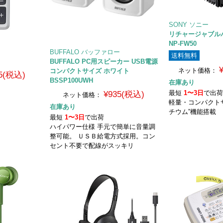
SONY ソニー
リチャージャブル
NP-FW50
BUFFALO バッファロー
送料無料
BUFFALO PC用スピーカー USB電源
ネット価格：
コンパクトサイズ ホワイト
5(税込)
BSSP100UWH
在庫あり
最短
1〜3日
で出
¥935(税込)
ネット価格：
軽量・コンパクトサ
在庫あり
チウム”機能搭載
最短
1〜3日
で出荷
ハイパワー仕様 手元で簡単に音量調
整可能。 ＵＳＢ給電方式採用。コン
セント不要で配線がスッキリ