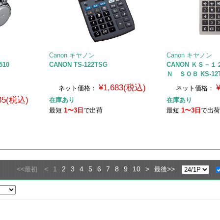
Canon キヤノン
Canon キヤノン
510
CANON TS-122TSG
CANON ＫＳ－
Ｎ ＳＯＢ KS-12T
¥1,683(税込)
ネット価格：
ネット価格：
235(税込)
在庫あり
在庫あり
最短
1〜3日
で出荷
最短
1〜3日
で出
<<
<
1
2
3
4
5
6
7
8
9
10
>
>>
最初
最後