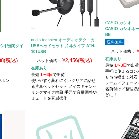
CASIO カシオ
CASIO カシオネー
BE
audio-technica オーディオテクニカ
送料無料
リーン] 密閉ダイ
USBヘッドセット 片耳タイプ ATH-
ネット価格：
101USB
在庫あり
938(税込)
¥2,456(税込)
ネット価格：
最短
1〜3日
で出
在庫あり
手軽に使えるコン
最短
1〜3日
で出荷
８ｍｍ幅まで対応
ヤホン
使いやすく蒸れにくいクリアに話せ
レーム／フォーマ
る片耳ヘッドセット ノイズキャンセ
名前付け／整理収
リングマイク内蔵 手元で音量調整や
どに！
ミュートを直感操作