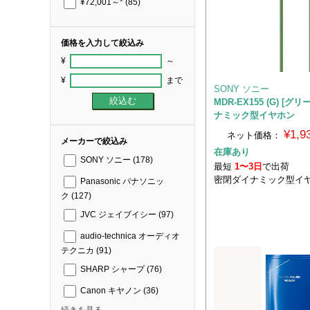
¥72,001～*
(85)
価格を入力して絞込み
¥
～
¥
まで
SONY ソニー
MDR-EX155 (G) [グ
ナミック型イヤホン
¥1,
ネット価格：
メーカーで絞込み
在庫あり
SONY ソニー
(178)
最短
1〜3日
で出荷
密閉ダイナミック型イ
Panasonic パナソニッ
ク
(127)
JVC ジェイブイシー
(97)
audio-technica オーディオ
テクニカ
(91)
SHARP シャープ
(76)
Canon キヤノン
(36)
続きを見る