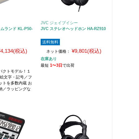
JVC ジェイブイシー
ムランド KL-P50-
JVC ステレオヘッドホン HA-RZ910
送料無料
¥4,134(税込)
¥9,801(税込)
ネット価格：
在庫あり
荷
最短
1〜3日
で出荷
パクトモデル！１
 絵文字・記号／フ
ットを多数内蔵 お
納／ラッピングな