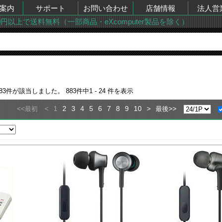
案内
サポート
お問い合わせ
店舗情報
法人営
00円以上で送料無料（一部商品・eXcomputer製品を除く）
83
件が該当しました。
883
件中
1 - 24
件を表示
<<
<
1
2
3
4
5
6
7
8
9
10
>
>>
最初
最後