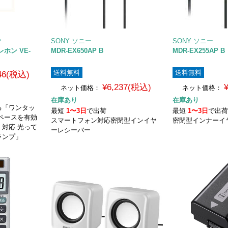
ク
SONY ソニー
SONY ソニー
レホン VE-
MDR-EX650AP B
MDR-EX255AP B
送料無料
送料無料
046(税込)
¥6,237(税込)
ネット価格：
ネット価格：
在庫あり
在庫あり
る「ワンタッ
最短
1〜3日
で出荷
最短
1〜3日
で出
ペースを有効
スマートフォン対応密閉型インイヤ
密閉型インナーイ
対応 光って
ーレシーバー
ランプ」