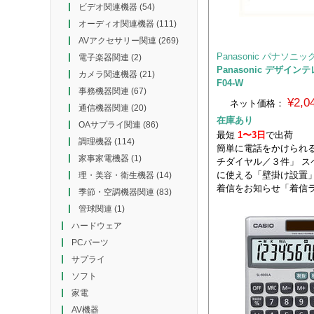
ビデオ関連機器
(54)
オーディオ関連機器
(111)
AVアクセサリー関連
(269)
Panasonic パナソニッ
電子楽器関連
(2)
Panasonic デザインテ
カメラ関連機器
(21)
F04-W
事務機器関連
(67)
¥2,
ネット価格：
通信機器関連
(20)
在庫あり
OAサプライ関連
(86)
最短
1〜3日
で出荷
調理機器
(114)
簡単に電話をかけられ
家事家電機器
(1)
チダイヤル／３件」 ス
に使える「壁掛け設置」
理・美容・衛生機器
(14)
着信をお知らせ「着信
季節・空調機器関連
(83)
管球関連
(1)
ハードウェア
PCパーツ
サプライ
ソフト
家電
AV機器