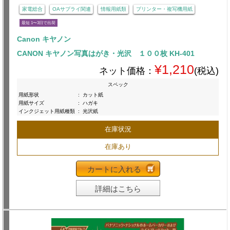
家電総合
OAサプライ関連
情報用紙類
プリンター・複写機用紙
最短 1〜3日で出荷
Canon キヤノン
CANON キヤノン写真はがき・光沢 １００枚 KH-401
¥1,210
ネット価格：
(税込)
スペック
用紙形状
:
カット紙
用紙サイズ
:
ハガキ
インクジェット用紙種類
:
光沢紙
在庫状況
在庫あり
カートに入れる
詳細はこちら