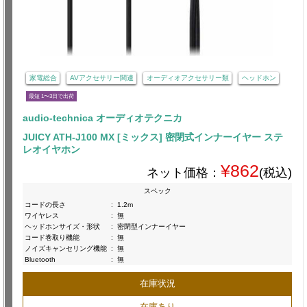
家電総合
AVアクセサリー関連
オーディオアクセサリー類
ヘッドホン
最短 1〜3日で出荷
audio-technica オーディオテクニカ
JUICY ATH-J100 MX [ミックス] 密閉式インナーイヤー ステ
レオイヤホン
¥862
ネット価格：
(税込)
スペック
コードの長さ
:
1.2m
ワイヤレス
:
無
ヘッドホンサイズ・形状
:
密閉型インナーイヤー
コード巻取り機能
:
無
ノイズキャンセリング機能
:
無
Bluetooth
:
無
在庫状況
在庫あり