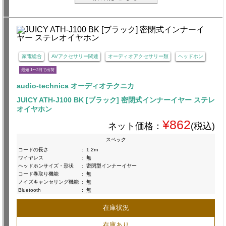
家電総合
AVアクセサリー関連
オーディオアクセサリー類
ヘッドホン
最短 1〜3日で出荷
audio-technica オーディオテクニカ
JUICY ATH-J100 BK [ブラック] 密閉式インナーイヤー ステレ
オイヤホン
¥862
ネット価格：
(税込)
スペック
コードの長さ
:
1.2m
ワイヤレス
:
無
ヘッドホンサイズ・形状
:
密閉型インナーイヤー
コード巻取り機能
:
無
ノイズキャンセリング機能
:
無
Bluetooth
:
無
在庫状況
在庫あり