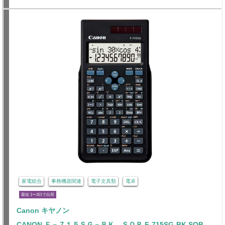
家電総合
事務機器関連
電子文具類
電卓
最短 1〜3日で出荷
Canon キヤノン
CANON Ｆ－７１５ＳＧ－ＢＫ ＳＯＢ F-715SG-BK SOB