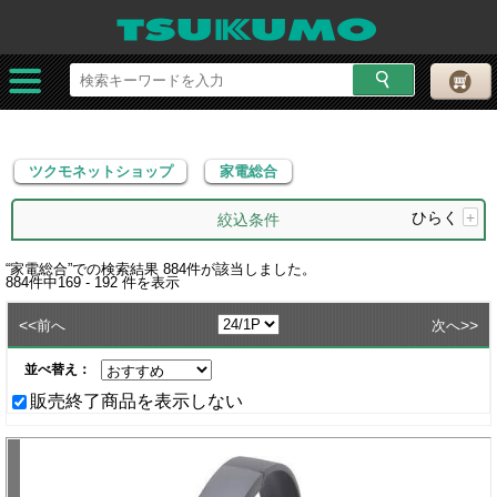
ツクモネットショップ
家電総合
ツクモネットショップ
家電総合
ひらく
+
絞込条件
“
家電総合
”での検索結果
884
件が該当しました。
884
件中
169 - 192
件を表示
<<
>>
前へ
次へ
並べ替え：
販売終了商品を表示しない