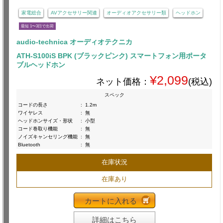
家電総合
AVアクセサリー関連
オーディオアクセサリー類
ヘッドホン
最短 1〜3日で出荷
audio-technica オーディオテクニカ
ATH-S100iS BPK (ブラックピンク) スマートフォン用ポータ
ブルヘッドホン
¥2,099
ネット価格：
(税込)
スペック
コードの長さ
:
1.2m
ワイヤレス
:
無
ヘッドホンサイズ・形状
:
小型
コード巻取り機能
:
無
ノイズキャンセリング機能
:
無
Bluetooth
:
無
在庫状況
在庫あり
カートに入れる
詳細はこちら