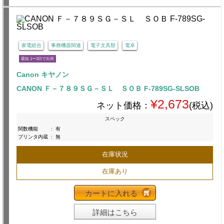
家電総合
事務機器関連
電子文具類
電卓
最短 1〜3日で出荷
Canon キヤノン
CANON Ｆ－７８９ＳＧ－ＳＬ ＳＯＢ F-789SG-SLSOB
¥2,673
ネット価格：
(税込)
スペック
関数機能
:
有
プリンタ内蔵
:
無
在庫状況
在庫あり
カートに入れる
詳細はこちら