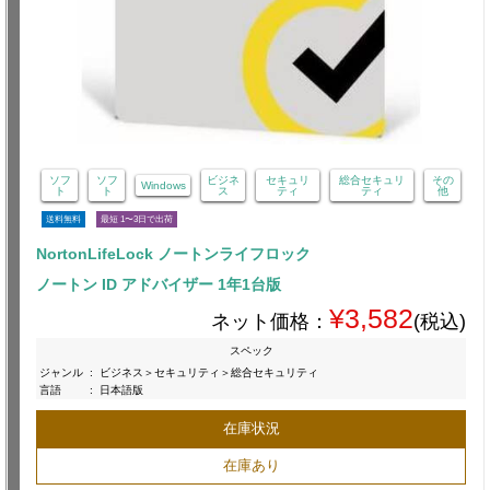
ソフ
ソフ
ビジネ
セキュリ
総合セキュリ
その
Windows
ト
ト
ス
ティ
ティ
他
送料無料
最短 1〜3日で出荷
NortonLifeLock ノートンライフロック
ノートン ID アドバイザー 1年1台版
¥3,582
ネット価格：
(税込)
スペック
ジャンル
:
ビジネス＞セキュリティ＞総合セキュリティ
言語
:
日本語版
在庫状況
在庫あり