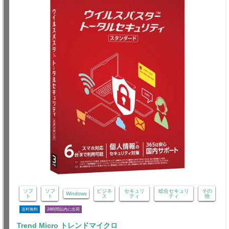
ソフ
ソフ
ビジネ
セキュリ
総合セキュリ
その
Windows
ト
ト
ス
ティ
ティ
他
送料無料
24時間以内に出荷
Trend Micro トレンドマイクロ