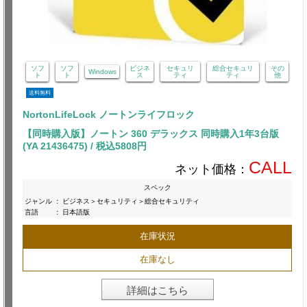
ソフ
ソフ
ビジネ
セキュリ
総合セキュリ
その
Windows
ト
ト
ス
ティ
ティ
他
送料無料
NortonLifeLock ノートンライフロック
【同時購入版】ノートン 360 デラックス 同時購入1年3台版
(YA 21436475) / 税込5808円
CALL
ネット価格：
スペック
ジャンル
:
ビジネス＞セキュリティ＞総合セキュリティ
言語
:
日本語版
在庫状況
在庫なし
詳細はこちら