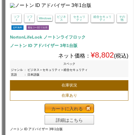
ソフ
ソフ
ビジネ
セキュリ
総合セキュリ
その
Windows
ト
ト
ス
ティ
ティ
他
送料無料
最短 1〜3日で出荷
NortonLifeLock ノートンライフロック
ノートン ID アドバイザー 3年1台版
¥8,802
ネット価格：
(税込)
スペック
ジャンル
:
ビジネス＞セキュリティ＞総合セキュリティ
言語
:
日本語版
在庫状況
在庫あり
カートに入れる
詳細はこちら
ノートン ID アドバイザー 3年1台版