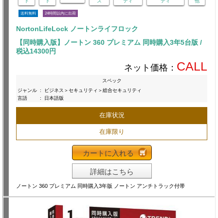
ト
ト
ス
ティ
ティ
他
送料無料
24時間以内に出荷
NortonLifeLock ノートンライフロック
【同時購入版】ノートン 360 プレミアム 同時購入3年5台版 /
税込14300円
CALL
ネット価格：
スペック
ジャンル
:
ビジネス＞セキュリティ＞総合セキュリティ
言語
:
日本語版
在庫状況
在庫限り
カートに入れる
詳細はこちら
ノートン 360 プレミアム 同時購入3年版 ノートン アンチトラック付帯