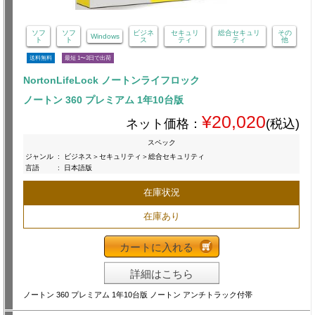
ソフ
ソフ
ビジネ
セキュリ
総合セキュリ
その
Windows
ト
ト
ス
ティ
ティ
他
送料無料
最短 1〜3日で出荷
NortonLifeLock ノートンライフロック
ノートン 360 プレミアム 1年10台版
¥20,020
ネット価格：
(税込)
スペック
ジャンル
:
ビジネス＞セキュリティ＞総合セキュリティ
言語
:
日本語版
在庫状況
在庫あり
カートに入れる
詳細はこちら
ノートン 360 プレミアム 1年10台版 ノートン アンチトラック付帯