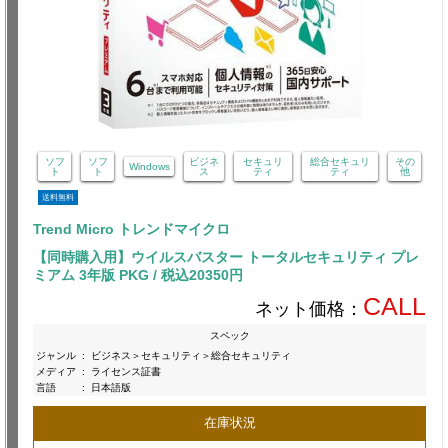
ソフ
ソフ
ビジネ
セキュリ
総合セキュリ
その
Windows
ト
ト
ス
ティ
ティ
他
送料無料
Trend Micro トレンドマイクロ
【同時購入用】ウイルスバスター トータルセキュリティ プレ
ミアム 3年版 PKG / 税込20350円
CALL
ネット価格：
スペック
ジャンル
:
ビジネス＞セキュリティ＞総合セキュリティ
メディア
:
ライセンス証書
言語
:
日本語版
在庫状況