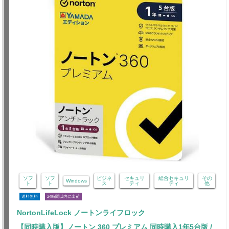
ソフ
ソフ
ビジネ
セキュリ
総合セキュリ
その
Windows
ト
ト
ス
ティ
ティ
他
送料無料
24時間以内に出荷
NortonLifeLock ノートンライフロック
【同時購入版】ノートン 360 プレミアム 同時購入1年5台版 /