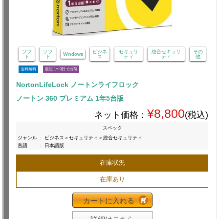
ソフ
ソフ
ビジネ
セキュリ
総合セキュリ
その
Windows
ト
ト
ス
ティ
ティ
他
送料無料
最短 1〜3日で出荷
NortonLifeLock ノートンライフロック
ノートン 360 プレミアム 1年5台版
¥8,800
ネット価格：
(税込)
スペック
ジャンル
:
ビジネス＞セキュリティ＞総合セキュリティ
言語
:
日本語版
在庫状況
在庫あり
カートに入れる