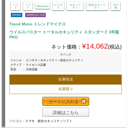
ソフ
ソフ
ビジネ
セキュリ
総合セキュリ
その
Windows
ト
ト
ス
ティ
ティ
他
送料無料
24時間以内に出荷
Trend Micro トレンドマイクロ
ウイルスバスター トータルセキュリティ スタンダード 3年版
PKG
¥14,062
ネット価格：
(税込)
スペック
ジャンル
:
ビジネス＞セキュリティ＞総合セキュリティ
メディア
:
ライセンス証書
言語
:
日本語版
在庫状況
在庫限り
カートに入れる
詳細はこちら
パソコン・スマホ 総合セキュリティソフト