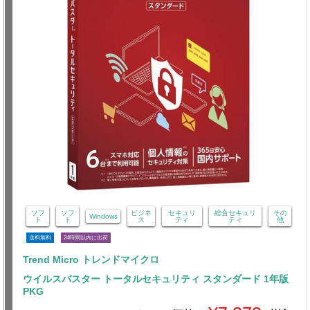
ソフ
ソフ
ビジネ
セキュリ
総合セキュリ
その
Windows
ト
ト
ス
ティ
ティ
他
送料無料
24時間以内に出荷
Trend Micro トレンドマイクロ
ウイルスバスター トータルセキュリティ スタンダード 1年版
PKG