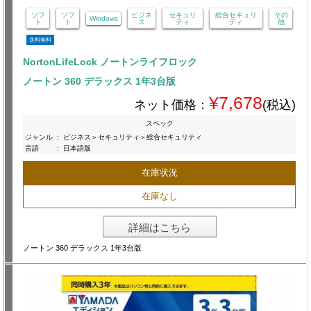
ソフ
ソフ
ビジネ
セキュリ
総合セキュリ
その
Windows
ト
ト
ス
ティ
ティ
他
送料無料
NortonLifeLock ノートンライフロック
ノートン 360 デラックス 1年3台版
¥7,678
ネット価格：
(税込)
スペック
ジャンル
:
ビジネス＞セキュリティ＞総合セキュリティ
言語
:
日本語版
在庫状況
在庫なし
詳細はこちら
ノートン 360 デラックス 1年3台版