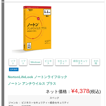
ソフ
ソフ
ビジネ
セキュリ
総合セキュリ
その
Windows
ト
ト
ス
ティ
ティ
他
送料無料
NortonLifeLock ノートンライフロック
ノートン アンチウイルス プラス
¥4,378
ネット価格：
(税込)
スペック
ジャンル
:
ビジネス＞セキュリティ＞総合セキュリティ