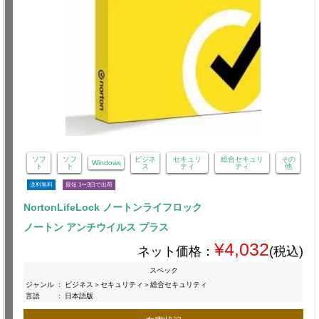
ソフ
ソフ
ビジネ
セキュリ
総合セキュリ
その
Windows
ト
ト
ス
ティ
ティ
他
送料無料
最短 1〜3日で出荷
NortonLifeLock ノートンライフロック
ノートン アンチウイルス プラス
¥4,032
ネット価格：
(税込)
スペック
ジャンル
:
ビジネス＞セキュリティ＞総合セキュリティ
言語
:
日本語版