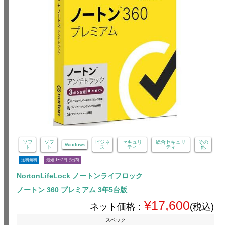
ソフ
ソフ
ビジネ
セキュリ
総合セキュリ
その
Windows
ト
ト
ス
ティ
ティ
他
送料無料
最短 1〜3日で出荷
NortonLifeLock ノートンライフロック
ノートン 360 プレミアム 3年5台版
¥17,600
ネット価格：
(税込)
スペック