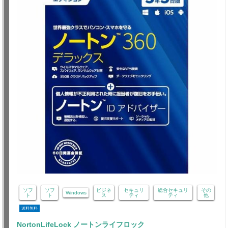
ソフ
ソフ
ビジネ
セキュリ
総合セキュリ
その
Windows
ト
ト
ス
ティ
ティ
他
送料無料
NortonLifeLock ノートンライフロック