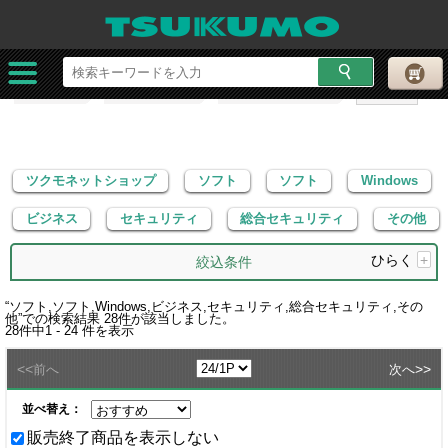
ツクモネットショップ
ソフト
ソフト
Windows
ビジネス
セキュリティ
総合セキュリティ
その他
ツクモネットショップ
ソフト
ソフト
Windows
ビジネス
セキュリティ
総合セキュリティ
その他
ひらく
+
絞込条件
“
ソフト,ソフト,Windows,ビジネス,セキュリティ,総合セキュリティ,その
他
”での検索結果
28
件が該当しました。
28
件中
1 - 24
件を表示
<<
>>
前へ
次へ
並べ替え：
販売終了商品を表示しない