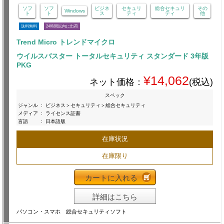
ソフ
ソフ
ビジネ
セキュリ
総合セキュリ
その
Windows
ト
ト
ス
ティ
ティ
他
送料無料
24時間以内に出荷
Trend Micro トレンドマイクロ
ウイルスバスター トータルセキュリティ スタンダード 3年版
PKG
¥14,062
ネット価格：
(税込)
スペック
ジャンル
:
ビジネス＞セキュリティ＞総合セキュリティ
メディア
:
ライセンス証書
言語
:
日本語版
在庫状況
在庫限り
カートに入れる
詳細はこちら
パソコン・スマホ 総合セキュリティソフト