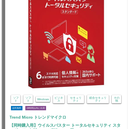
ソフ
ソフ
ビジネ
セキュリ
総合セキュリ
その
Windows
ト
ト
ス
ティ
ティ
他
送料無料
24時間以内に出荷
Trend Micro トレンドマイクロ
【同時購入用】ウイルスバスター トータルセキュリティ スタ