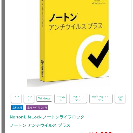
ソフ
ソフ
ビジネ
セキュリ
総合セキュリ
その
Windows
ト
ト
ス
ティ
ティ
他
送料無料
最短 1〜3日で出荷
NortonLifeLock ノートンライフロック
ノートン アンチウイルス プラス