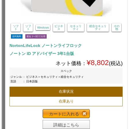
ソフ
ソフ
ビジネ
セキュリ
総合セキュリ
その
Windows
ト
ト
ス
ティ
ティ
他
送料無料
最短 1〜3日で出荷
NortonLifeLock ノートンライフロック
ノートン ID アドバイザー 3年1台版
¥8,802
ネット価格：
(税込)
スペック
ジャンル
:
ビジネス＞セキュリティ＞総合セキュリティ
言語
:
日本語版
在庫状況
在庫あり
カートに入れる
詳細はこちら