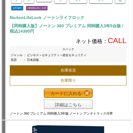
ト
ト
ス
ティ
ティ
他
送料無料
24時間以内に出荷
NortonLifeLock ノートンライフロック
【同時購入版】ノートン 360 プレミアム 同時購入3年5台版 /
税込14300円
CALL
ネット価格：
スペック
ジャンル
:
ビジネス＞セキュリティ＞総合セキュリティ
言語
:
日本語版
在庫状況
在庫限り
カートに入れる
詳細はこちら
ノートン 360 プレミアム 同時購入3年版 ノートン アンチトラック付帯