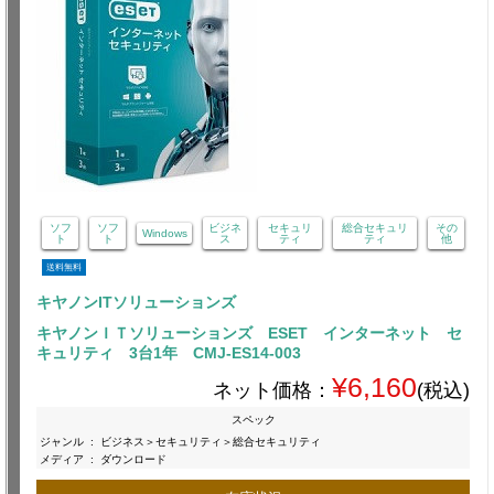
ソフ
ソフ
ビジネ
セキュリ
総合セキュリ
その
Windows
ト
ト
ス
ティ
ティ
他
送料無料
キヤノンITソリューションズ
キヤノンＩＴソリューションズ ESET インターネット セ
キュリティ 3台1年 CMJ-ES14-003
¥6,160
ネット価格：
(税込)
スペック
ジャンル
:
ビジネス＞セキュリティ＞総合セキュリティ
メディア
:
ダウンロード