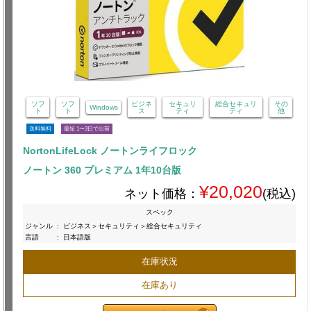
ソフ
ソフ
ビジネ
セキュリ
総合セキュリ
その
Windows
ト
ト
ス
ティ
ティ
他
送料無料
最短 1〜3日で出荷
NortonLifeLock ノートンライフロック
ノートン 360 プレミアム 1年10台版
¥20,020
ネット価格：
(税込)
スペック
ジャンル
:
ビジネス＞セキュリティ＞総合セキュリティ
言語
:
日本語版
在庫状況
在庫あり