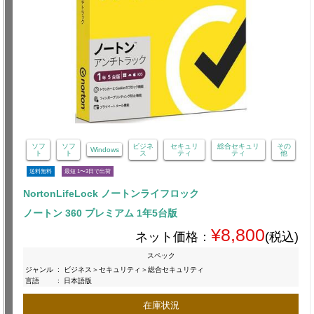
ソフ
ソフ
ビジネ
セキュリ
総合セキュリ
その
Windows
ト
ト
ス
ティ
ティ
他
送料無料
最短 1〜3日で出荷
NortonLifeLock ノートンライフロック
ノートン 360 プレミアム 1年5台版
¥8,800
ネット価格：
(税込)
スペック
ジャンル
:
ビジネス＞セキュリティ＞総合セキュリティ
言語
:
日本語版
在庫状況