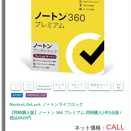
ソフ
ソフ
ビジネ
セキュリ
総合セキュリ
その
Windows
ト
ト
ス
ティ
ティ
他
送料無料
24時間以内に出荷
NortonLifeLock ノートンライフロック
【同時購入版】ノートン 360 プレミアム 同時購入1年5台版 /
税込6820円
CALL
ネット価格：