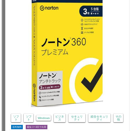
ソフ
ソフ
ビジネ
セキュリ
総合セキュリ
その
Windows
ト
ト
ス
ティ
ティ
他
送料無料
最短 1〜3日で出荷