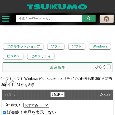
ツクモネットショップ
ソフト
ソフト
Windows
ビジネス
セキュリティ
ツクモネットショップ
ソフト
ソフト
Windows
ビジネス
セキュリティ
ひらく
+
絞込条件
“
ソフト,ソフト,Windows,ビジネス,セキュリティ
”での検索結果
36
件が該当
しました。
36
件中
1 - 24
件を表示
<<
>>
前へ
次へ
並べ替え：
販売終了商品を表示しない