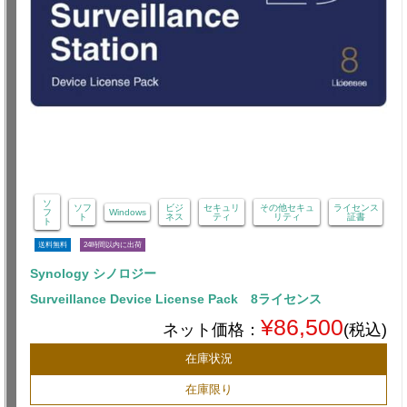
ソ
ソフ
ビジ
セキュリ
その他セキュ
ライセンス
フ
Windows
ト
ネス
ティ
リティ
証書
ト
送料無料
24時間以内に出荷
Synology シノロジー
Surveillance Device License Pack 8ライセンス
¥86,500
ネット価格：
(税込)
在庫状況
在庫限り