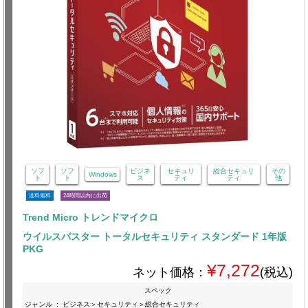
ソフ
ソフ
ビジネ
セキュリ
総合セキュリ
その
Windows
ト
ト
ス
ティ
ティ
他
送料無料
24時間以内に出荷
Trend Micro トレンドマイクロ
ウイルスバスター トータルセキュリティ スタンダード 1年版
PKG
¥7,272
ネット価格：
(税込)
スペック
ジャンル
:
ビジネス＞セキュリティ＞総合セキュリティ