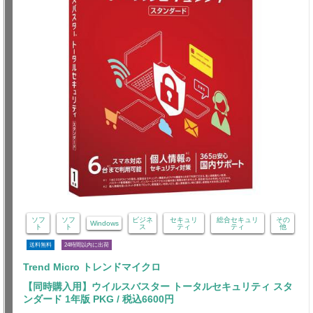
ソフ
ソフ
ビジネ
セキュリ
総合セキュリ
その
Windows
ト
ト
ス
ティ
ティ
他
送料無料
24時間以内に出荷
Trend Micro トレンドマイクロ
【同時購入用】ウイルスバスター トータルセキュリティ スタ
ンダード 1年版 PKG / 税込6600円