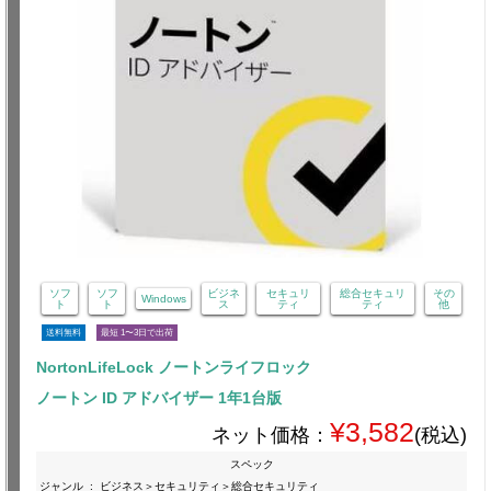
ソフ
ソフ
ビジネ
セキュリ
総合セキュリ
その
Windows
ト
ト
ス
ティ
ティ
他
送料無料
最短 1〜3日で出荷
NortonLifeLock ノートンライフロック
ノートン ID アドバイザー 1年1台版
¥3,582
ネット価格：
(税込)
スペック
ジャンル
:
ビジネス＞セキュリティ＞総合セキュリティ